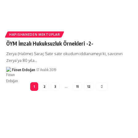
HAPISHANEDEN MEKTUPLAR
ÖYM İmzalı Hukuksuzluk Örnekleri -2-
Zerya (Halime) Saraç Satır satır okudum iddianameyi ki, savcının
Zerya’ya 80 yıla…
Füsun Erdoğan
17 Aralık 2019
1
2
3
…
11
12