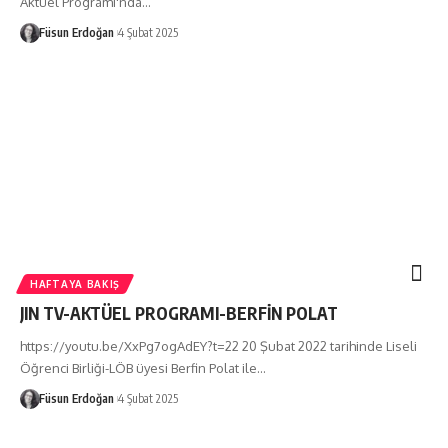
Aktüel Programı'nda…
Füsun Erdoğan
4 Şubat 2025
HAFTAYA BAKIŞ
JIN TV-AKTÜEL PROGRAMI-BERFİN POLAT
https://youtu.be/XxPg7ogAdEY?t=22 20 Şubat 2022 tarihinde Liseli
Öğrenci Birliği-LÖB üyesi Berfin Polat ile…
Füsun Erdoğan
4 Şubat 2025