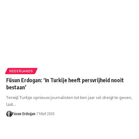
NEDERLANDS
Füsun Erdogan: ‘In Turkije heeft persvrijheid nooit
bestaan’
Terwijl Turkije opnieuw journalisten tot tien jaar cel dreigt te geven,
laat…
Füsun Erdoğan
7 Mart 2026