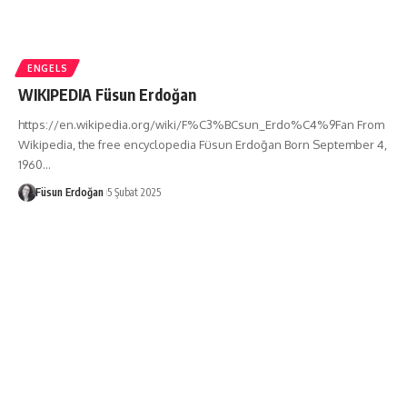
ENGELS
WIKIPEDIA Füsun Erdoğan
https://en.wikipedia.org/wiki/F%C3%BCsun_Erdo%C4%9Fan From
Wikipedia, the free encyclopedia Füsun Erdoğan Born September 4,
1960…
Füsun Erdoğan
5 Şubat 2025