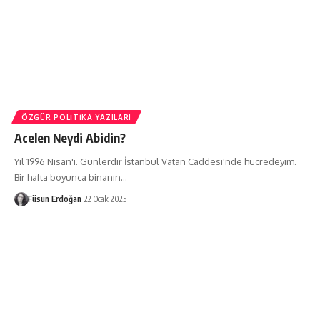
ÖZGÜR POLITIKA YAZILARI
Acelen Neydi Abidin?
Yıl 1996 Nisan'ı. Günlerdir İstanbul Vatan Caddesi'nde hücredeyim.
Bir hafta boyunca binanın…
Füsun Erdoğan
22 Ocak 2025