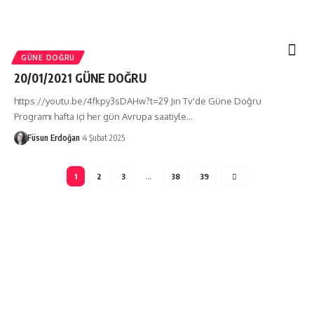
GÜNE DOĞRU
20/01/2021 GÜNE DOĞRU
https://youtu.be/4fkpy3sDAHw?t=29 Jın Tv'de Güne Doğru
Programı hafta içi her gün Avrupa saatiyle…
Füsun Erdoğan
4 Şubat 2025
1
2
3
…
38
39