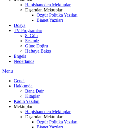
Hapishaneden Mektuplar
Dışarıdan Mektuplar
Özgür Politika Yazıları
Bianet Yazıları
Dosya
TV Programları
8. Gün
Sesimiz
Güne Doğru
Haftaya Bakış
Engels
Nederlands
Menu
Genel
Hakkımda
Bana Dair
Kitaplar
Kadın Yazıları
Mektuplar
Hapishaneden Mektuplar
Dışarıdan Mektuplar
Özgür Politika Yazıları
Bianet Yazıları