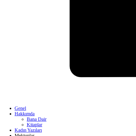
Genel
Hakkımda
Bana Dair
Kitaplar
Kadın Yazıları
Mektuplar