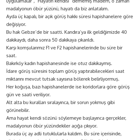
uygulamalar”, “Hayatın kendisi” dememiş madem, o zaman
madalyonun öbür yüzünü, hayatı da biz anlatalım.
Ayda üç kapalı, bir açık görüş hakkı süresi hapishanelere göre
değişiyor.
Bu hak Gebze’de bir saatti. Kandıra’ya ilk geldiğimizde 40
dakikaydı, daha sonra 50 dakikaya çıkarıldı.
Karşı komşularımız F1 ve F2 hapishanelerinde bu süre bir
saat.
Bakırköy kadın hapishanesinde ise otuz dakikaymış.
İdare görüş süresini toplam görüş yaptırabilecekleri saat
miktarını mevcut tutsak sayısına bölerek belirliyormuş.
Her koğuşa, bazı hapishanelerde ise koridorlara göre görüş
gün ve saati veriliyor.
Alt alta bu kuralları sıralayınca, bir sorun yokmuş gibi
görünebilir.
Ama hayat kendi sözünü söylemeye başlayınca gerçekler,
madalyonun öbür yüzündekiler açığa çıkıyor.
Burada üç ay adli tutuklularla kaldım. Bu süre içerisinde,