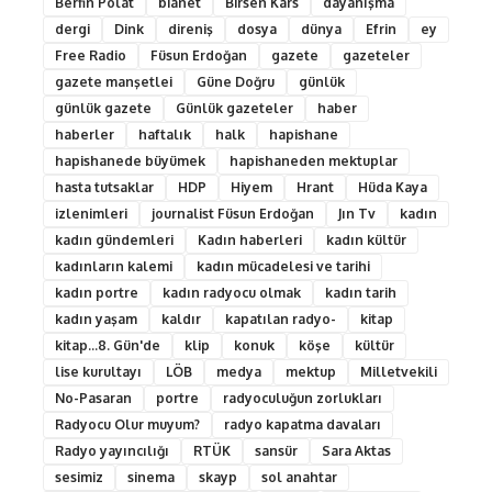
Berfin Polat
bianet
Birsen Kars
dayanışma
dergi
Dink
direniş
dosya
dünya
Efrin
ey
Free Radio
Füsun Erdoğan
gazete
gazeteler
gazete manşetlei
Güne Doğru
günlük
günlük gazete
Günlük gazeteler
haber
haberler
haftalık
halk
hapishane
hapishanede büyümek
hapishaneden mektuplar
hasta tutsaklar
HDP
Hiyem
Hrant
Hüda Kaya
izlenimleri
journalist Füsun Erdoğan
Jın Tv
kadın
kadın gündemleri
Kadın haberleri
kadın kültür
kadınların kalemi
kadın mücadelesi ve tarihi
kadın portre
kadın radyocu olmak
kadın tarih
kadın yaşam
kaldır
kapatılan radyo-
kitap
kitap...8. Gün'de
klip
konuk
köşe
kültür
lise kurultayı
LÖB
medya
mektup
Milletvekili
No-Pasaran
portre
radyoculuğun zorlukları
Radyocu Olur muyum?
radyo kapatma davaları
Radyo yayıncılığı
RTÜK
sansür
Sara Aktas
sesimiz
sinema
skayp
sol anahtar