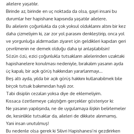
ailelere yaşatılır.
Birinde az, birinde en uç noktada da olsa, gayri insani bu
durumlar her hapishane kapısında yaşatılır ailelere.
Bu ailelerin çoğunlukla da çok yoksul olduklarını altını bir kez
daha çizmeliyim ki, zar zor yol parasını denkleştirip, onca yol
ve yorgunluğa aldırmadan ziyaret için geldikleri kapıdan geri
çevrilmenin ne demek olduğu daha iyi anlaşılabilsin!
Sözün özü, ezici çoğunlukla tutsakların ailelerinden uzaktaki
hapishanelere konulması nedeniyle, bırakalım yasanın ayda
üç kapalı, bir açık görüş hakkından yararlanmayı…
Beş altı ayda, yılda bir açık görüş hakkını kullanabilmek bile
birçok tutsak bakımından hayli zor.
Tabi disiplin cezaları yoksa diye de eklemeliyim.
Kıssaca özetlemeye çalıştığım gerçekler gösteriyor ki:
Ne yasanın yapılışında, ne de uygulamaya ilişkin belirlemeler
de, kesinlikle tutsaklar da, aileleri de dikkate alınmamış.
Yani insan unutulmuş!
Bu nedenle olsa gerek ki Silivri Hapishanesi’ni gezdirirken