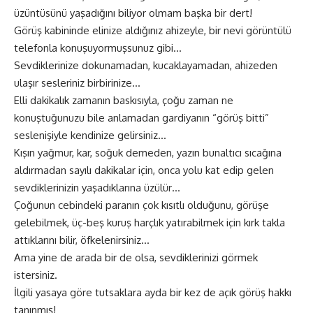
üzüntüsünü yaşadığını biliyor olmam başka bir dert!
Görüş kabininde elinize aldığınız ahizeyle, bir nevi görüntülü
telefonla konuşuyormuşsunuz gibi…
Sevdiklerinize dokunamadan, kucaklayamadan, ahizeden
ulaşır sesleriniz birbirinize…
Elli dakikalık zamanın baskısıyla, çoğu zaman ne
konuştuğunuzu bile anlamadan gardiyanın “görüş bitti”
seslenişiyle kendinize gelirsiniz…
Kışın yağmur, kar, soğuk demeden, yazın bunaltıcı sıcağına
aldırmadan sayılı dakikalar için, onca yolu kat edip gelen
sevdiklerinizin yaşadıklarına üzülür…
Çoğunun cebindeki paranın çok kısıtlı olduğunu, görüşe
gelebilmek, üç-beş kuruş harçlık yatırabilmek için kırk takla
attıklarını bilir, öfkelenirsiniz…
Ama yine de arada bir de olsa, sevdiklerinizi görmek
istersiniz.
İlgili yasaya göre tutsaklara ayda bir kez de açık görüş hakkı
tanınmış!