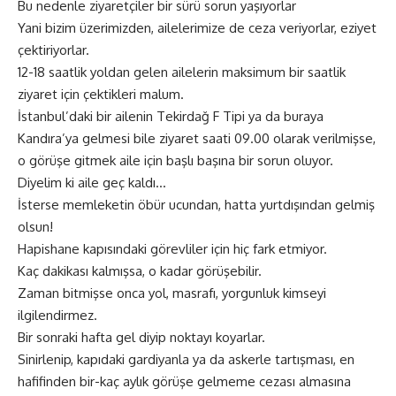
Bu nedenle ziyaretçiler bir sürü sorun yaşıyorlar
Yani bizim üzerimizden, ailelerimize de ceza veriyorlar, eziyet
çektiriyorlar.
12-18 saatlik yoldan gelen ailelerin maksimum bir saatlik
ziyaret için çektikleri malum.
İstanbul’daki bir ailenin Tekirdağ F Tipi ya da buraya
Kandıra’ya gelmesi bile ziyaret saati 09.00 olarak verilmişse,
o görüşe gitmek aile için başlı başına bir sorun oluyor.
Diyelim ki aile geç kaldı…
İsterse memleketin öbür ucundan, hatta yurtdışından gelmiş
olsun!
Hapishane kapısındaki görevliler için hiç fark etmiyor.
Kaç dakikası kalmışsa, o kadar görüşebilir.
Zaman bitmişse onca yol, masrafı, yorgunluk kimseyi
ilgilendirmez.
Bir sonraki hafta gel diyip noktayı koyarlar.
Sinirlenip, kapıdaki gardiyanla ya da askerle tartışması, en
hafifinden bir-kaç aylık görüşe gelmeme cezası almasına