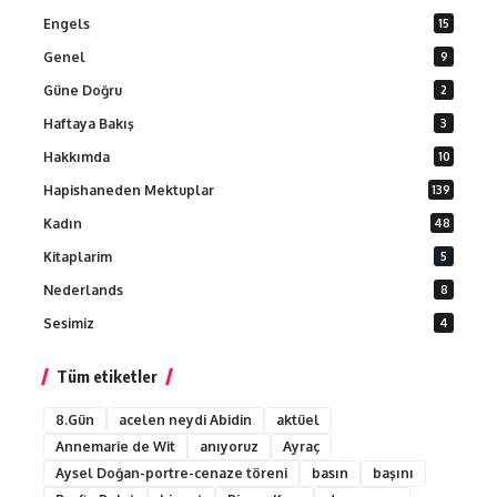
Engels
15
Genel
9
Güne Doğru
2
Haftaya Bakış
3
Hakkımda
10
Hapishaneden Mektuplar
139
Kadın
48
Kitaplarim
5
Nederlands
8
Sesimiz
4
Tüm etiketler
8.Gün
acelen neydi Abidin
aktüel
Annemarie de Wit
anıyoruz
Ayraç
Aysel Doğan-portre-cenaze töreni
basın
başını