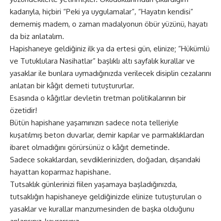
kadarıyla, hiçbiri “Peki ya uygulamalar”, “Hayatın kendisi”
dememiş madem, o zaman madalyonun öbür yüzünü, hayatı
da biz anlatalım.
Hapishaneye geldiğiniz ilk ya da ertesi gün, elinize; “Hükümlü
ve Tutuklulara Nasihatlar” başlıklı altı sayfalık kurallar ve
yasaklar ile bunlara uymadığınızda verilecek disiplin cezalarını
anlatan bir kâğıt demeti tutuştururlar.
Esasında o kâğıtlar devletin tretman politikalarının bir
özetidir!
Bütün hapishane yaşamınızın sadece nota telleriyle
kuşatılmış beton duvarlar, demir kapılar ve parmaklıklardan
ibaret olmadığını görürsünüz o kâğıt demetinde.
Sadece sokaklardan, sevdiklerinizden, doğadan, dışarıdaki
hayattan koparmaz hapishane.
Tutsaklık günlerinizi fiilen yaşamaya başladığınızda,
tutsaklığın hapishaneye geldiğinizde elinize tutuşturulan o
yasaklar ve kurallar manzumesinden de başka olduğunu