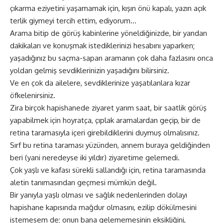
çıkarma eziyetini yaşamamak için, kışın önü kapalı, yazın açık
terlik giymeyi tercih ettim, ediyorum…
Arama bitip de görüş kabinlerine yöneldiğinizde, bir yandan
dakikaları ve konuşmak istediklerinizi hesabını yaparken;
yaşadığınız bu saçma-sapan aramanın çok daha fazlasını onca
yoldan gelmiş sevdiklerinizin yaşadığını bilirsiniz.
Ve en çok da ailelere, sevdiklerinize yaşatılanlara kızar
öfkelenirsiniz.
Zira birçok hapishanede ziyaret yarım saat, bir saatlik görüş
yapabilmek için hoyratça, çıplak aramalardan geçip, bir de
retina taramasıyla içeri girebildiklerini duymuş olmalısınız.
Sırf bu retina taraması yüzünden, annem buraya geldiğinden
beri (yani neredeyse iki yıldır) ziyaretime gelemedi.
Çok yaşlı ve kafası sürekli sallandığı için, retina taramasında
aletin tanımasından geçmesi mümkün değil.
Bir yanıyla yaşlı olması ve sağlık nedenlerinden dolayı
hapishane kapısında mağdur olmasını, ezilip dökülmesini
istemesem de; onun bana gelememesinin eksikliğini,