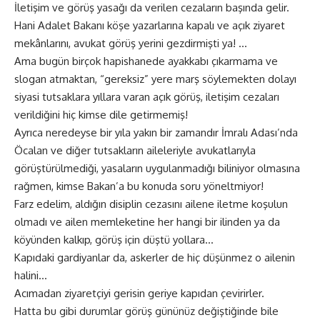
İletişim ve görüş yasağı da verilen cezaların başında gelir.
Hani Adalet Bakanı köşe yazarlarına kapalı ve açık ziyaret
mekânlarını, avukat görüş yerini gezdirmişti ya! …
Ama bugün birçok hapishanede ayakkabı çıkarmama ve
slogan atmaktan, “gereksiz” yere marş söylemekten dolayı
siyasi tutsaklara yıllara varan açık görüş, iletişim cezaları
verildiğini hiç kimse dile getirmemiş!
Ayrıca neredeyse bir yıla yakın bir zamandır İmralı Adası’nda
Öcalan ve diğer tutsakların aileleriyle avukatlarıyla
görüştürülmediği, yasaların uygulanmadığı biliniyor olmasına
rağmen, kimse Bakan’a bu konuda soru yöneltmiyor!
Farz edelim, aldığın disiplin cezasını ailene iletme koşulun
olmadı ve ailen memleketine her hangi bir ilinden ya da
köyünden kalkıp, görüş için düştü yollara…
Kapıdaki gardiyanlar da, askerler de hiç düşünmez o ailenin
halini…
Acımadan ziyaretçiyi gerisin geriye kapıdan çevirirler.
Hatta bu gibi durumlar görüş gününüz değiştiğinde bile