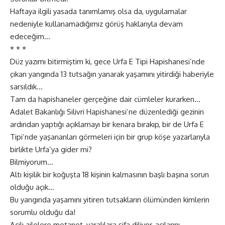
Haftaya ilgili yasada tanımlamış olsa da, uygulamalar
nedeniyle kullanamadığımız görüş haklarıyla devam
edeceğim…
* * *
Düz yazımı bitirmiştim ki, gece Urfa E Tipi Hapishanesi’nde
çıkan yangında 13 tutsağın yanarak yaşamını yitirdiği haberiyle
sarsıldık…
Tam da hapishaneler gerçeğine dair cümleler kurarken…
Adalet Bakanlığı Silivri Hapishanesi’ne düzenlediği gezinin
ardından yaptığı açıklamayı bir kenara bırakıp, bir de Urfa E
Tipi’nde yaşananları görmeleri için bir grup köşe yazarlarıyla
birlikte Urfa’ya gider mi?
Bilmiyorum…
Altı kişilik bir koğuşta 18 kişinin kalmasının başlı başına sorun
olduğu açık…
Bu yangında yaşamını yitiren tutsakların ölümünden kimlerin
sorumlu olduğu da!
Acılı ailelere metanet, yaralılara şifa diliyor, acılarını