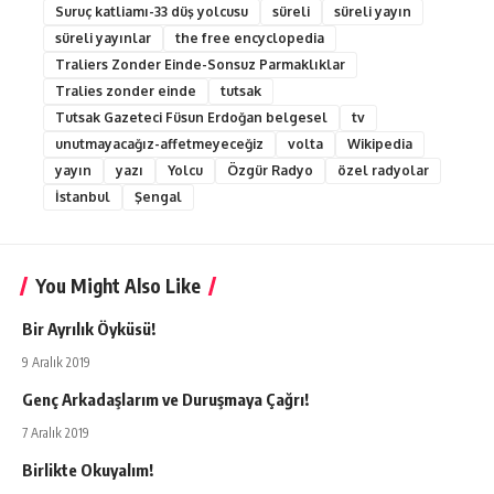
Suruç katliamı-33 düş yolcusu
süreli
süreli yayın
süreli yayınlar
the free encyclopedia
Traliers Zonder Einde-Sonsuz Parmaklıklar
Tralies zonder einde
tutsak
Tutsak Gazeteci Füsun Erdoğan belgesel
tv
unutmayacağız-affetmeyeceğiz
volta
Wikipedia
yayın
yazı
Yolcu
Özgür Radyo
özel radyolar
İstanbul
Şengal
You Might Also Like
Bir Ayrılık Öyküsü!
9 Aralık 2019
Genç Arkadaşlarım ve Duruşmaya Çağrı!
7 Aralık 2019
Birlikte Okuyalım!