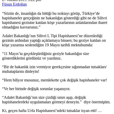
Füsun Erdoğan
“Sözün de, insanlığın da bittiği bu noktayı görüp, Türkiye’de
hapishaneler gerçeğinin ne bakanlığın gösterdiği gibi ne de Silivri
hapishanesi gezisine katılan köşe yazarlarının anlatılarından ibaret
olmadığını kavrarsınız.”
Adalet Bakanlığı’nın Silivri L Tipi Hapishanesi’ne düzenlediği
gezinin ardından yaptığı açıklamaya binaen; bu geziye katılan on
köşe yazarına seslendiğim 19 Mayıs tarihli mektubumda:
“11 Mayıs’ta geçekleştirdiğiniz geziyle bakanlığın size
gösterdiklerini gördünüz ve yazdınız.
“Bir de bakanlık izin vermiyor gerekçesine sığınmadan tutsakları/
muhataplarını dinleyin!
“Hem biliyor musunuz, memlekette çok değişik hapishaneler var!
“Ve her birinde değişik sorunlar yaşanıyor.
“Adalet Bakanlığı’nın size çizdiği sınırı aşıp, değişik
hapishanelerdeki uygulamaları görmeyi deneyin.” diye önermiştim.
Ki, geçen hafta Urfa Hapishanesi’ndeki tutsaklar isyan etti! …