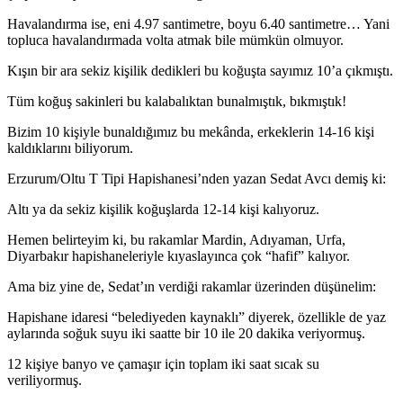
Havalandırma ise, eni 4.97 santimetre, boyu 6.40 santimetre… Yani
topluca havalandırmada volta atmak bile mümkün olmuyor.
Kışın bir ara sekiz kişilik dedikleri bu koğuşta sayımız 10’a çıkmıştı.
Tüm koğuş sakinleri bu kalabalıktan bunalmıştık, bıkmıştık!
Bizim 10 kişiyle bunaldığımız bu mekânda, erkeklerin 14-16 kişi
kaldıklarını biliyorum.
Erzurum/Oltu T Tipi Hapishanesi’nden yazan Sedat Avcı demiş ki:
Altı ya da sekiz kişilik koğuşlarda 12-14 kişi kalıyoruz.
Hemen belirteyim ki, bu rakamlar Mardin, Adıyaman, Urfa,
Diyarbakır hapishaneleriyle kıyaslayınca çok “hafif” kalıyor.
Ama biz yine de, Sedat’ın verdiği rakamlar üzerinden düşünelim:
Hapishane idaresi “belediyeden kaynaklı” diyerek, özellikle de yaz
aylarında soğuk suyu iki saatte bir 10 ile 20 dakika veriyormuş.
12 kişiye banyo ve çamaşır için toplam iki saat sıcak su
veriliyormuş.