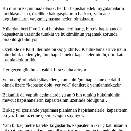
Bu durum kaçınılmaz olarak, her bir hapishanedeki uygulamaların
farklılaşmasına, özellikle hak gasplarının baskıcı, zalimane
uygulamaların yaygınlaşmasına neden olmaktadır.
Yıllardan beri F ve L tipi hapishaneleri hariç, birçok hapishanede
kapasitenin üzerinde tutuklu ve hükümlünün yaşamak zorunda
bırakıldığı biliniyor.
Özellikle de Kürt illerinde birkaç yıldır KCK tutuklamaları ve uzun
tutukluluk nedeniyle, tüm hapishaneler kapasitelerinin üç dört katı
insanla dolduruldu.
Her geçen gün bu sıkışıklık biraz daha artıyor.
Ve bu doğrultudaki şikayetler şu an kaldığım hapishane de dahil
olmak üzere “kapasite dolu, yer yok” denilerek yanıtlanmaktadır.
Bakanlık da yaptığı açılmalarda şu an 9 bin tutuklu hükümlünün
mevcut hapishanelerin kapasitesinin üzerinde olduğunu…
Birkaç yıl içerisinde yapılması planlanan hapishanelerle, kapasitenin
iki yüz binin üzerine çıkarılacağını söylüyor.
Yani birkaç metre karelik koğuşlarda, kapasitenin iki-üç katı insanın
24 saat boyunca aylarca ve yıllarca yaşamasının ne demek olduğu