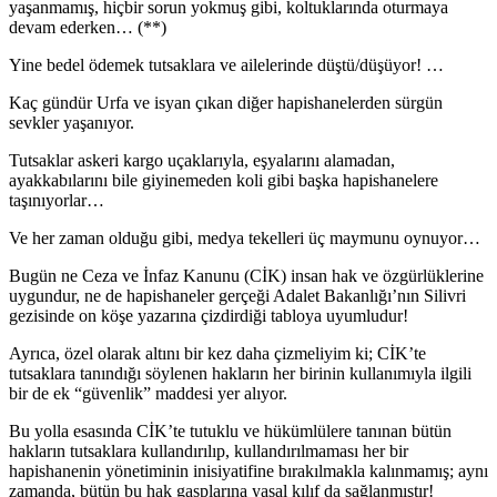
yaşanmamış, hiçbir sorun yokmuş gibi, koltuklarında oturmaya
devam ederken… (**)
Yine bedel ödemek tutsaklara ve ailelerinde düştü/düşüyor! …
Kaç gündür Urfa ve isyan çıkan diğer hapishanelerden sürgün
sevkler yaşanıyor.
Tutsaklar askeri kargo uçaklarıyla, eşyalarını alamadan,
ayakkabılarını bile giyinemeden koli gibi başka hapishanelere
taşınıyorlar…
Ve her zaman olduğu gibi, medya tekelleri üç maymunu oynuyor…
Bugün ne Ceza ve İnfaz Kanunu (CİK) insan hak ve özgürlüklerine
uygundur, ne de hapishaneler gerçeği Adalet Bakanlığı’nın Silivri
gezisinde on köşe yazarına çizdirdiği tabloya uyumludur!
Ayrıca, özel olarak altını bir kez daha çizmeliyim ki; CİK’te
tutsaklara tanındığı söylenen hakların her birinin kullanımıyla ilgili
bir de ek “güvenlik” maddesi yer alıyor.
Bu yolla esasında CİK’te tutuklu ve hükümlülere tanınan bütün
hakların tutsaklara kullandırılıp, kullandırılmaması her bir
hapishanenin yönetiminin inisiyatifine bırakılmakla kalınmamış; aynı
zamanda, bütün bu hak gasplarına yasal kılıf da sağlanmıştır!