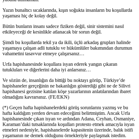
Yazın bunaltıcı sıcaklarında, kışın soğukta insanların bu koşullarda
yaşaması hiç de kolay değil.
Bütün bunların insanı sadece fiziken değil, sinir sistemini nasıl
etkileyeceği de kesinlikle atlanacak bir sorun değil.
Şimdi bu koşullarda tekil ya da ikili, üçlü arkadaş grupları halinde
yaşamaya çalışan adli tutuklu ve hükümlüler bakımından durumun
vahametini tasavvur etmeye çalışırsanız…
Urfa hapishanesinde koşullara isyan ederek yangın çıkaran
tutukluları ve diğerlerini daha iyi anlarsınız…
Ve sözün de, insanlığın da bittiği bu noktayı görüp, Türkiye’de
hapishaneler gerçeğinin ne bakanlığın gösterdiği gibi ne de Silivri
hapishanesi gezisine katılan köşe yazarlarının anlatılarından ibaret
olmadığını kavrarsınız. (FE/EKN)
(*) Geçen hafta hapishanelerdeki görüş sorunlarını yazmış ve bu
hafta kaldığım yerden devam edeceğimi belirtmiştim. Ancak Urfa
hapishanesinde çıkan isyan ve ardından Adana, Ceyhan, Osmaniye,
Karaman’daki tutsaklarında koşulları protesto etmek amacıyla isyan
etmeleri nedeniyle, hapishanelerde kapasitenin üzerinde, balık istifi
yaşamanın ne demek olduğunu örnekleriyle paylaşmak istedim.