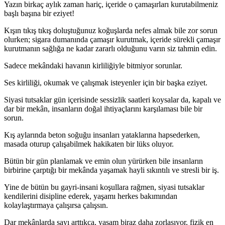
Yazın birkaç aylık zaman hariç, içeride o çamaşırları kurutabilmeniz
başlı başına bir eziyet!
Kışın tıkış tıkış doluştuğunuz koğuşlarda nefes almak bile zor sorun
olurken; sigara dumanında çamaşır kurutmak, içeride sürekli çamaşır
kurutmanın sağlığa ne kadar zararlı olduğunu varın siz tahmin edin.
Sadece mekândaki havanın kirliliğiyle bitmiyor sorunlar.
Ses kirliliği, okumak ve çalışmak isteyenler için bir başka eziyet.
Siyasi tutsaklar gün içerisinde sessizlik saatleri koysalar da, kapalı ve
dar bir mekân, insanların doğal ihtiyaçlarını karşılaması bile bir
sorun.
Kış aylarında beton soğuğu insanları yataklarına hapsederken,
masada oturup çalışabilmek hakikaten bir lüks oluyor.
Bütün bir gün planlamak ve emin olun yürürken bile insanların
birbirine çarptığı bir mekânda yaşamak hayli sıkıntılı ve stresli bir iş.
Yine de bütün bu gayri-insani koşullara rağmen, siyasi tutsaklar
kendilerini disipline ederek, yaşamı herkes bakımından
kolaylaştırmaya çalışırsa çalışsın.
Dar mekânlarda sayı arttıkça, yaşam biraz daha zorlaşıyor, fizik en