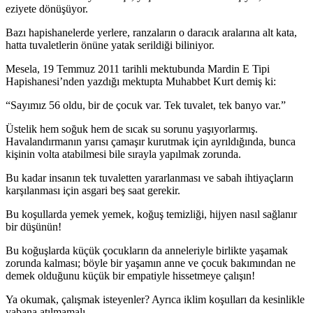
eziyete dönüşüyor.
Bazı hapishanelerde yerlere, ranzaların o daracık aralarına alt kata,
hatta tuvaletlerin önüne yatak serildiği biliniyor.
Mesela, 19 Temmuz 2011 tarihli mektubunda Mardin E Tipi
Hapishanesi’nden yazdığı mektupta Muhabbet Kurt demiş ki:
“Sayımız 56 oldu, bir de çocuk var. Tek tuvalet, tek banyo var.”
Üstelik hem soğuk hem de sıcak su sorunu yaşıyorlarmış.
Havalandırmanın yarısı çamaşır kurutmak için ayrıldığında, bunca
kişinin volta atabilmesi bile sırayla yapılmak zorunda.
Bu kadar insanın tek tuvaletten yararlanması ve sabah ihtiyaçların
karşılanması için asgari beş saat gerekir.
Bu koşullarda yemek yemek, koğuş temizliği, hijyen nasıl sağlanır
bir düşünün!
Bu koğuşlarda küçük çocukların da anneleriyle birlikte yaşamak
zorunda kalması; böyle bir yaşamın anne ve çocuk bakımından ne
demek olduğunu küçük bir empatiyle hissetmeye çalışın!
Ya okumak, çalışmak isteyenler? Ayrıca iklim koşulları da kesinlikle
yabana atılmamalı.