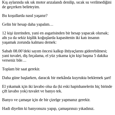
Kış aylarında sık sık motor arızalandı denilip, sıcak su verilmediğini
de geçerken belirteyim.
Bu koşullarda nasıl yaşanır?
Gelin bir hesap daha yapalım…
12 kişi üzerinden, yani en asgarisinden bir hesap yapacak olursak;
altı ya da sekiz kişilik koğuşlarda kapasitenin iki katı insanın
yaşamak zorunda kalması demek:
Sabah 08.00’deki sayım öncesi kalkıp ihtiyaçlarını giderebilmesi;
yani tuvalet, diş fırçalama, el yüz yıkama için kişi başına 5 dakika
verseniz bile…
Toplam bir saat gerekir.
Daha güne başlarken, daracık bir mekânda kuyrukta beklemek şart!
El yıkamak için iki lavabo olsa da (ki eski hapishanelerin hiç birinde
çift lavabo yok) tuvalet ve banyo tek.
Banyo ve çamaşır için de bir çizelge yapmanız gerekir.
Hadi diyelim ki banyonuzu yapıp, çamaşırınızı yıkadınız.