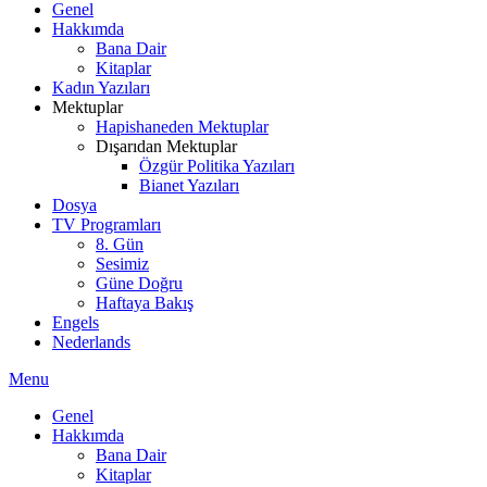
Genel
Hakkımda
Bana Dair
Kitaplar
Kadın Yazıları
Mektuplar
Hapishaneden Mektuplar
Dışarıdan Mektuplar
Özgür Politika Yazıları
Bianet Yazıları
Dosya
TV Programları
8. Gün
Sesimiz
Güne Doğru
Haftaya Bakış
Engels
Nederlands
Menu
Genel
Hakkımda
Bana Dair
Kitaplar