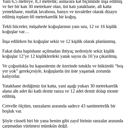
Yani 6,5 metreye, 8,3 metrelik; asma/ara kat biçiminde inşa edilmiş
ve her bir katı 30 metrekare olan, üst katı yatakhane, alt katta
yemekhane, mutfak lavabosu, banyo ve tuvaletler olarak dizayn
edilmiş toplam 60 metrekarelik bir koğuş.
Tekli hücreler, müşahede koğuşlarının yanı sıra, 12 ve 16 kişilik
koğuşlar var…
İnşa edilirken bu koğuşlar sekiz ve 12 kişilik olarak planlanmış.
Fakat daha hapishane açılmadan ihtiyaç nedeniyle sekiz kişilik
koğuşlar 12’ye 12 kişiliklerdeki yatak sayısı da 16’ya çıkarılmış.
Ve çoğunlukla bu kapasitenin de üzerinde tutuklu ve hükümlü “boş
yer yok” gerekçesiyle, koğuşlarda üst üste yaşamak zorunda
kalıyorlar.
Yatakhane dediğimiz üst katta, yani aşağı yukarı 30 metrekarelik
alana altı adet iki katlı demir ranza ve 12 adet demir dolap monte
edilmiş.
Cetvelle ölçtüm, ranzaların arasında sadece 43 santimetrelik bir
boşluk var.
Şöyle cüsseli biri bir yana benim gibi zayıf birinin ranzalar arasında
çarpmadan yürümesi mümkün değil.