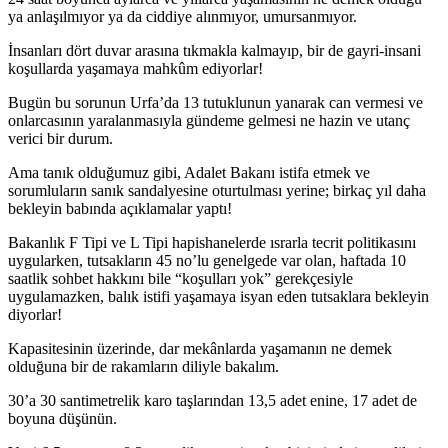
ya anlaşılmıyor ya da ciddiye alınmıyor, umursanmıyor.
İnsanları dört duvar arasına tıkmakla kalmayıp, bir de gayri-insani
koşullarda yaşamaya mahkûm ediyorlar!
Bugün bu sorunun Urfa’da 13 tutuklunun yanarak can vermesi ve
onlarcasının yaralanmasıyla gündeme gelmesi ne hazin ve utanç
verici bir durum.
Ama tanık olduğumuz gibi, Adalet Bakanı istifa etmek ve
sorumluların sanık sandalyesine oturtulması yerine; birkaç yıl daha
bekleyin babında açıklamalar yaptı!
Bakanlık F Tipi ve L Tipi hapishanelerde ısrarla tecrit politikasını
uygularken, tutsakların 45 no’lu genelgede var olan, haftada 10
saatlik sohbet hakkını bile “koşulları yok” gerekçesiyle
uygulamazken, balık istifi yaşamaya isyan eden tutsaklara bekleyin
diyorlar!
Kapasitesinin üzerinde, dar mekânlarda yaşamanın ne demek
olduğuna bir de rakamların diliyle bakalım.
30’a 30 santimetrelik karo taşlarından 13,5 adet enine, 17 adet de
boyuna düşünün.