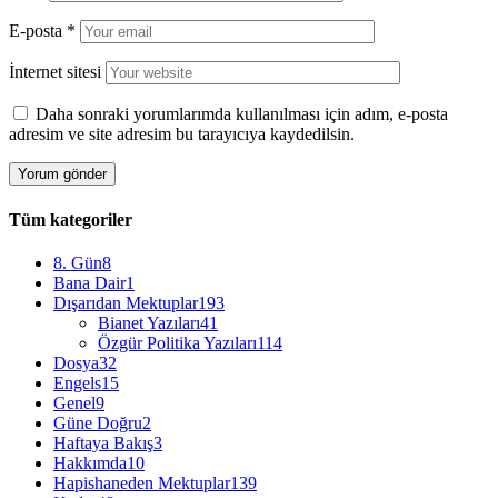
E-posta
*
İnternet sitesi
Daha sonraki yorumlarımda kullanılması için adım, e-posta
adresim ve site adresim bu tarayıcıya kaydedilsin.
Tüm kategoriler
8. Gün
8
Bana Dair
1
Dışarıdan Mektuplar
193
Bianet Yazıları
41
Özgür Politika Yazıları
114
Dosya
32
Engels
15
Genel
9
Güne Doğru
2
Haftaya Bakış
3
Hakkımda
10
Hapishaneden Mektuplar
139