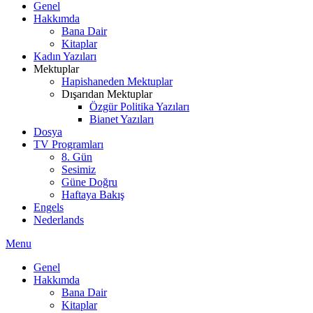
Genel
Hakkımda
Bana Dair
Kitaplar
Kadın Yazıları
Mektuplar
Hapishaneden Mektuplar
Dışarıdan Mektuplar
Özgür Politika Yazıları
Bianet Yazıları
Dosya
TV Programları
8. Gün
Sesimiz
Güne Doğru
Haftaya Bakış
Engels
Nederlands
Menu
Genel
Hakkımda
Bana Dair
Kitaplar