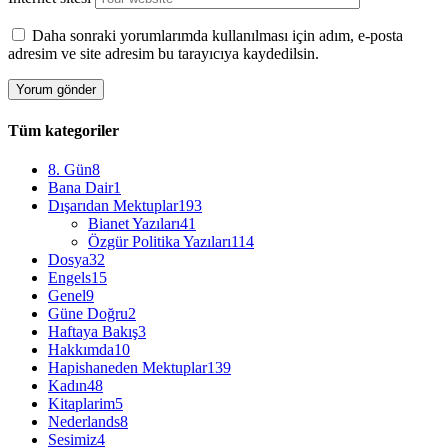
Daha sonraki yorumlarımda kullanılması için adım, e-posta
adresim ve site adresim bu tarayıcıya kaydedilsin.
Tüm kategoriler
8. Gün
8
Bana Dair
1
Dışarıdan Mektuplar
193
Bianet Yazıları
41
Özgür Politika Yazıları
114
Dosya
32
Engels
15
Genel
9
Güne Doğru
2
Haftaya Bakış
3
Hakkımda
10
Hapishaneden Mektuplar
139
Kadın
48
Kitaplarim
5
Nederlands
8
Sesimiz
4