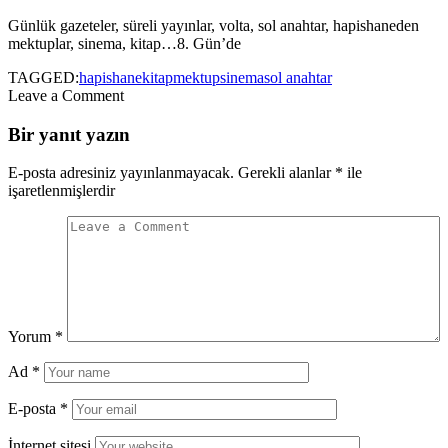
Günlük gazeteler, süreli yayınlar, volta, sol anahtar, hapishaneden
mektuplar, sinema, kitap…8. Gün’de
TAGGED:
hapishane
kitap
mektup
sinema
sol anahtar
Leave a Comment
Bir yanıt yazın
E-posta adresiniz yayınlanmayacak.
Gerekli alanlar
*
ile
işaretlenmişlerdir
Yorum
*
Ad
*
E-posta
*
İnternet sitesi