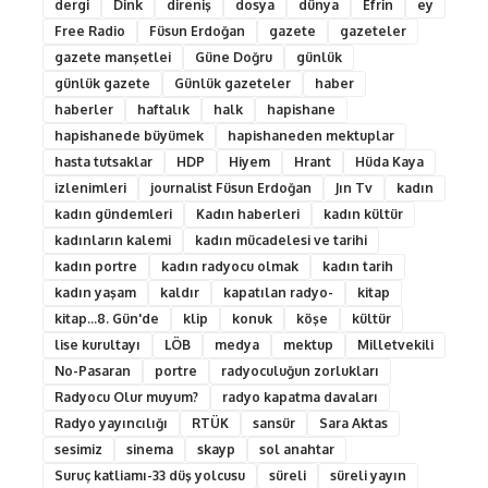
dergi
Dink
direniş
dosya
dünya
Efrin
ey
Free Radio
Füsun Erdoğan
gazete
gazeteler
gazete manşetlei
Güne Doğru
günlük
günlük gazete
Günlük gazeteler
haber
haberler
haftalık
halk
hapishane
hapishanede büyümek
hapishaneden mektuplar
hasta tutsaklar
HDP
Hiyem
Hrant
Hüda Kaya
izlenimleri
journalist Füsun Erdoğan
Jın Tv
kadın
kadın gündemleri
Kadın haberleri
kadın kültür
kadınların kalemi
kadın mücadelesi ve tarihi
kadın portre
kadın radyocu olmak
kadın tarih
kadın yaşam
kaldır
kapatılan radyo-
kitap
kitap...8. Gün'de
klip
konuk
köşe
kültür
lise kurultayı
LÖB
medya
mektup
Milletvekili
No-Pasaran
portre
radyoculuğun zorlukları
Radyocu Olur muyum?
radyo kapatma davaları
Radyo yayıncılığı
RTÜK
sansür
Sara Aktas
sesimiz
sinema
skayp
sol anahtar
Suruç katliamı-33 düş yolcusu
süreli
süreli yayın