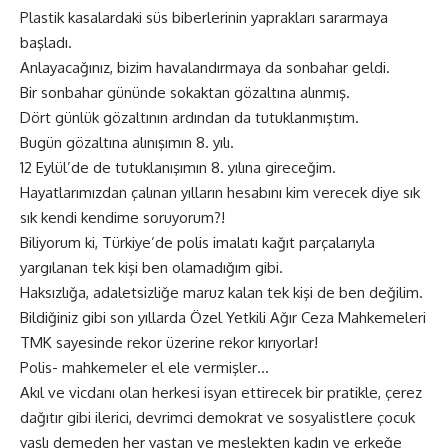
Plastik kasalardaki süs biberlerinin yaprakları sararmaya
başladı.
Anlayacağınız, bizim havalandırmaya da sonbahar geldi.
Bir sonbahar gününde sokaktan gözaltına alınmış.
Dört günlük gözaltının ardından da tutuklanmıştım.
Bugün gözaltına alınışımın 8. yılı.
12 Eylül’de de tutuklanışımın 8. yılına gireceğim.
Hayatlarımızdan çalınan yılların hesabını kim verecek diye sık
sık kendi kendime soruyorum?!
Biliyorum ki, Türkiye’de polis imalatı kağıt parçalarıyla
yargılanan tek kişi ben olamadığım gibi.
Haksızlığa, adaletsizliğe maruz kalan tek kişi de ben değilim.
Bildiğiniz gibi son yıllarda Özel Yetkili Ağır Ceza Mahkemeleri
TMK sayesinde rekor üzerine rekor kırıyorlar!
Polis- mahkemeler el ele vermişler…
Akıl ve vicdanı olan herkesi isyan ettirecek bir pratikle, çerez
dağıtır gibi ilerici, devrimci demokrat ve sosyalistlere çocuk
yaşlı demeden her yaştan ve meslekten kadın ve erkeğe