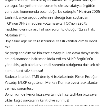
ve legal faaliyetlerinden sorumlu olması sıfatıyla örgütün
yöneticisi konumunda bulunduğu, bu sebeple 1 Haziran 2005
tarihi itibariyle örgüt üyelerinin işlediği tüm suçlardan
TCK’nun 314/3 maddesi yollamasıyla TCK’nun 220/5
maddesi uyarınca asli fail gibi sorumlu olduğu.”(Esas Hak.
Mütalaa sf.111)
Böylesine ağır bir ceza istemine esaslı kanıtlar olmalı değil
mi?
Ne yargılandığım ve binlerce sayfayı bulan dava dosyasında,
ne iddianamede hakkımda iddia edilen MLKP örgütünün
yöneticisi, açık alanlar ve mali sorumlu olduğuma dair tek bir
somut kanıt söz konusu!
Sadece İstanbul TMŞ demiş ki fezlekesinde Füsun Erdoğan
Yasadışı MLKP örgütünün Merkez Komite üyesi, açık alanlar
ve mali sorumlusu.
Bunun için de kendi bilgisayarlarında hazırladıkları bilgisayar
çıktısı kâğıt parçalarını kanıt diye sunmuş!