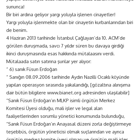
sununca!
Bir biri ardına geliyor yargı yoluyla işlenen cinayetler!
Yargı yoluyla işlenmekte olan bir cinayetin kurbanlarından biri
de benim.
4 Haziran 2013 tarihinde İstanbul Çağlayan’da 10. ACM’de
görülen duruşmada, savcı 7 yıldır süren bu davaya girdiği
ikinci duruşmasında esas hakkında mütalaasını verdi.
Mütalaada satırı satırına şunlar yer alıyor:
“ 6) sanık Füsun Erdoğan
“ Sanığın 08.09.2006 tarihinde Aydın Nazilli Ocaklı köyünde
yapılan operasyon sırasında yakalandığı, [gözaltına alınışıma
dair bütün bilgilere
www.bianet.org
adresinden ulaşılabilir]
“Sanık Füsun Erdoğan’ın MLKP isimli örgütün Merkez
Komitesi Üyesi olduğu, mali işler ve legal alan
faaliyetlerinden sorumlu yönetici konumunda bulunduğu,
“Sanık Füsun Erdoğan’ın Anayasal düzeni zorla değiştirmeye
teşebbüs, örgütün yöneticisi olmak suçlarından ve ayrıca
örgütün merkez komite üyesi olması ve örgütün maili işler