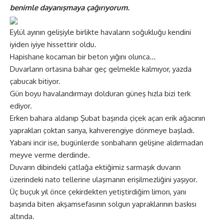
benimle dayanışmaya çağırıyorum.
Eylül ayının gelişiyle birlikte havaların soğukluğu kendini
iyiden iyiye hissettirir oldu.
Hapishane kocaman bir beton yığını olunca…
Duvarların ortasına bahar geç gelmekle kalmıyor, yazda
çabucak bitiyor.
Gün boyu havalandırmayı dolduran güneş hızla bizi terk
ediyor.
Erken bahara aldanıp Şubat başında çiçek açan erik ağacının
yaprakları çoktan sarıya, kahverengiye dönmeye başladı.
Yabani incir ise, bugünlerde sonbaharın gelişine aldırmadan
meyve verme derdinde.
Duvarın dibindeki çatlağa ektiğimiz sarmaşık duvarın
üzerindeki nato tellerine ulaşmanın erişilmezliğini yaşıyor.
Üç buçuk yıl önce çekirdekten yetiştirdiğim limon, yanı
başında biten akşamsefasının solgun yapraklarının baskısı
altında.