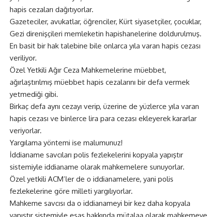
hapis cezaları dağıtıyorlar.
Gazeteciler, avukatlar, öğrenciler, Kürt siyasetçiler, çocuklar,
Gezi direnişçileri memleketin hapishanelerine doldurulmuş.
En basit bir hak talebine bile onlarca yıla varan hapis cezası
veriliyor.
Özel Yetkili Ağır Ceza Mahkemelerine müebbet,
ağırlaştırılmış müebbet hapis cezalarını bir defa vermek
yetmediği gibi.
Birkaç defa aynı cezayı verip, üzerine de yüzlerce yıla varan
hapis cezası ve binlerce lira para cezası ekleyerek kararlar
veriyorlar.
Yargılama yöntemi ise malumunuz!
İddianame savcıları polis fezlekelerini kopyala yapıştır
sistemiyle iddianame olarak mahkemelere sunuyorlar.
Özel yetkili ACM’ler de o iddianamelere, yani polis
fezlekelerine göre milleti yargılıyorlar.
Mahkeme savcısı da o iddianameyi bir kez daha kopyala
yapıştır sistemiyle esas hakkında mütalaa olarak mahkemeye