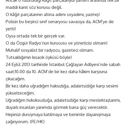
Ancak o hazırladığı kâğıt parçalarıyla şahsım arasında tek bir
maddi kanıt söz konusu değil.
O kâğıt parçalarının altına adımı soyadımı, yazmış!
Polisin bu beşinci sınıf senaryosu savacıya da, ACM’ye de
yetti!
Oysa ortada tek bir gerçek var.
O da Özgür Radyo’nun kurucusu ve yöneticisi olmam!
Muhalif sosyalist bir radyocu, gazeteci olmam.
Tutsaklığımın kısacık öyküsü böyle!
24 Eylül 2013 tarihinde İstanbul Çağlayan Adliyesi’nde sabah
saat:10.00 da 10. ACM’de bir kez daha hâkim karşısına
çıkacağım.
Bir kez daha uğradığım haksızlığa, adaletsizliğe karşı sesimi
yükselteceğim.
Uğradığım hukuksuzluğa, adaletsizliğe karşı meslektaşlarımı,
duyarlı insanları yanımda görmek bana güç verecektir.
Hepinizi duruşmaya katılmaya ve benimle dayanışmaya
çağırıyorum. (FE/HK)