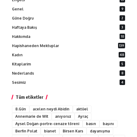
Genel
9
Güne Doğru
2
Haftaya Bakış
3
Hakkımda
10
Hapishaneden Mektuplar
139
Kadın
48
Kitaplarim
5
Nederlands
8
Sesimiz
4
Tüm etiketler
8.Gün
acelen neydi Abidin
aktüel
Annemarie de Wit
anıyoruz
Ayraç
Aysel Doğan-portre-cenaze töreni
basın
başını
Berfin Polat
bianet
Birsen Kars
dayanışma