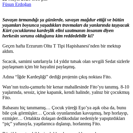
Füsun Erdoğan
Savaşın tırmandığı şu günlerde, savaşın mağdur ettiği ve bütün
yaşamları boyunca yaşadıkları travmaları da yanlarında taşıyacak
Kürt çocuklarına kardeşlik elini uzatmanın insanım diyen
herkesin sorunu olduğunu kim reddedebilir ki?
Geçen hafta Erzurum Oltu T Tipi Hapishanesi’nden bir mektup
aldım.
Sıcacık, samimi satırlarıyla 14 yıldır tutsak olan sevgili Sedat sizlerle
paylaşmam içim bir hayalini paylaşmış.
Adına “İğde Kardeşliği” dediği projenin çıkış noktası Fito.
Wan’nın tozlu-çamurlu bir kenar mahallesinde Fito’yu tanımış. 8-10
yaşlarında, sessiz, içine kapanık, kendi halinde, yalnız bir çocukmuş
Fito.
Babasını hiç tanımamış… Çocuk yüreği Eşo’ya aşık olsa da, bunu
bile çok görmüşler… Çocuk oyunlarından kavuşmuş, hep horlayıp,
ezmişler… Ortalıkta dolaşan dedikodular nedeniyle yapıştırdıkları
“piç” yaftasıyla, yaşıtlarınca dışlanıp, horlanmış Fito.