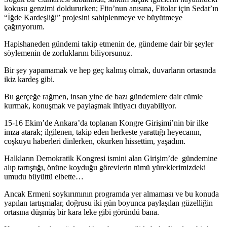
kokusu genzimi doldururken; Fito’nun anısına, Fitolar için Sedat’ın
“İğde Kardeşliği” projesini sahiplenmeye ve büyütmeye
çağırıyorum.
Hapishaneden gündemi takip etmenin de, gündeme dair bir şeyler
söylemenin de zorluklarını biliyorsunuz.
Bir şey yapamamak ve hep geç kalmış olmak, duvarların ortasında
ikiz kardeş gibi.
Bu gerçeğe rağmen, insan yine de bazı gündemlere dair cümle
kurmak, konuşmak ve paylaşmak ihtiyacı duyabiliyor.
15-16 Ekim’de Ankara’da toplanan Kongre Girişimi’nin bir ilke
imza atarak; ilgilenen, takip eden herkeste yarattığı heyecanın,
coşkuyu haberleri dinlerken, okurken hissettim, yaşadım.
Halkların Demokratik Kongresi ismini alan Girişim’de gündemine
alıp tartıştığı, önüne koyduğu görevlerin tümü yüreklerimizdeki
umudu büyüttü elbette…
Ancak Ermeni soykırımının programda yer almaması ve bu konuda
yapılan tartışmalar, doğrusu iki gün boyunca paylaşılan güzelliğin
ortasına düşmüş bir kara leke gibi göründü bana.