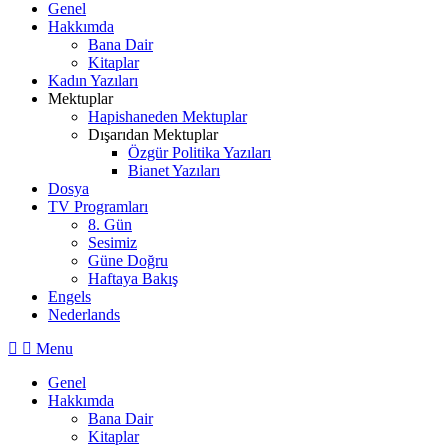
Genel
Hakkımda
Bana Dair
Kitaplar
Kadın Yazıları
Mektuplar
Hapishaneden Mektuplar
Dışarıdan Mektuplar
Özgür Politika Yazıları
Bianet Yazıları
Dosya
TV Programları
8. Gün
Sesimiz
Güne Doğru
Haftaya Bakış
Engels
Nederlands
Menu
Genel
Hakkımda
Bana Dair
Kitaplar