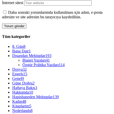
İnternet sitesi
Daha sonraki yorumlarımda kullanılması için adım, e-posta
adresim ve site adresim bu tarayıcıya kaydedilsin.
Tüm kategoriler
8. Gün
8
Bana Dair
1
Dışarıdan Mektuplar
193
Bianet Yazıları
41
Özgür Politika Yazıları
114
Dosya
32
Engels
15
Genel
9
Güne Doğru
2
Haftaya Bakış
3
Hakkımda
10
Hapishaneden Mektuplar
139
Kadın
48
Kitaplarim
5
Nederlands
8