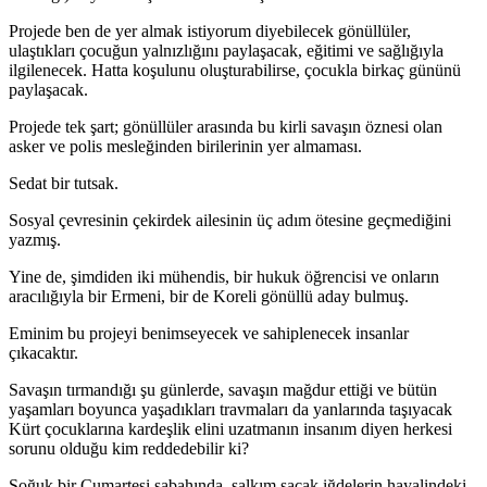
Projede ben de yer almak istiyorum diyebilecek gönüllüler,
ulaştıkları çocuğun yalnızlığını paylaşacak, eğitimi ve sağlığıyla
ilgilenecek. Hatta koşulunu oluşturabilirse, çocukla birkaç gününü
paylaşacak.
Projede tek şart; gönüllüler arasında bu kirli savaşın öznesi olan
asker ve polis mesleğinden birilerinin yer almaması.
Sedat bir tutsak.
Sosyal çevresinin çekirdek ailesinin üç adım ötesine geçmediğini
yazmış.
Yine de, şimdiden iki mühendis, bir hukuk öğrencisi ve onların
aracılığıyla bir Ermeni, bir de Koreli gönüllü aday bulmuş.
Eminim bu projeyi benimseyecek ve sahiplenecek insanlar
çıkacaktır.
Savaşın tırmandığı şu günlerde, savaşın mağdur ettiği ve bütün
yaşamları boyunca yaşadıkları travmaları da yanlarında taşıyacak
Kürt çocuklarına kardeşlik elini uzatmanın insanım diyen herkesi
sorunu olduğu kim reddedebilir ki?
Soğuk bir Cumartesi sabahında, salkım saçak iğdelerin hayalindeki