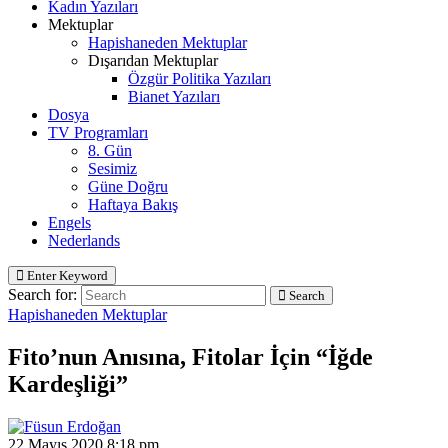
Kadın Yazıları
Mektuplar
Hapishaneden Mektuplar
Dışarıdan Mektuplar
Özgür Politika Yazıları
Bianet Yazıları
Dosya
TV Programları
8. Gün
Sesimiz
Güne Doğru
Haftaya Bakış
Engels
Nederlands
Enter Keyword
Search for:
Search
Hapishaneden Mektuplar
Fito’nun Anısına, Fitolar İçin “İğde
Kardeşliği”
22 Mayıs 2020 8:18 pm