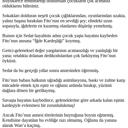
Büyüklerce tembihlenip doldurulan çocukların çok acımasız
olduklarını bilirsiniz.
Sokakları dolduran neşeli çocuk çığlıklarından, oyunlarından uzakta,
yalnız başına bırakılan Fito’nun en sevdiği şey; elindeki uzun
sopasıyla, iğdelerin en kızarmış olanlarını düşürüp yemekmiş.
Bunun için Sedat hayalinin adını çocuk yaşta hayatını kaybeden
Fito’nun anısına “İğde Kardeşliği” koymuş.
Gerici-geleneksel değer yargılarının acımasızlığı ve yanlışlığı bir
yana; ortalıkta dolanan dedikodulardan çok farklıymış Fito’nun
öyküsü.
Sedat da bu gerçeği yıllar sonra annesinden öğrenmiş.
Fito’nun babası halkının uğradığı asimilasyona, baskı ve zulme karşı
mücadele etmek için eşini ve oğlunu ardında bırakıp, yüzünü
dağlara dönen bir gerillaymış.
Savaşta hayatını kaybedince, geleneklerine göre arkada kalan eşinin
kardeşiyle evlenmesi bir zorunlulukmuş!
Ancak Fito’nun annesi törelerinin buyruğuna boyun eğmemiş.
Kendisine dayatılan bu evliliğe razı olmamış. Oğlunu da yanına
alarak Wan’a kaçmış.