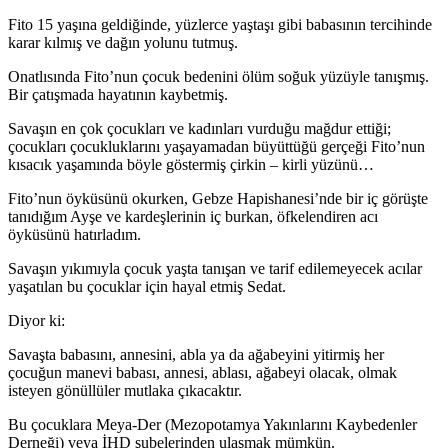
Fito 15 yaşına geldiğinde, yüzlerce yaştaşı gibi babasının tercihinde
karar kılmış ve dağın yolunu tutmuş.
Onatlısında Fito’nun çocuk bedenini ölüm soğuk yüzüyle tanışmış.
Bir çatışmada hayatının kaybetmiş.
Savaşın en çok çocukları ve kadınları vurduğu mağdur ettiği;
çocukları çocukluklarını yaşayamadan büyüttüğü gerçeği Fito’nun
kısacık yaşamında böyle göstermiş çirkin – kirli yüzünü…
Fito’nun öyküsünü okurken, Gebze Hapishanesi’nde bir iç görüşte
tanıdığım Ayşe ve kardeşlerinin iç burkan, öfkelendiren acı
öyküsünü hatırladım.
Savaşın yıkımıyla çocuk yaşta tanışan ve tarif edilemeyecek acılar
yaşatılan bu çocuklar için hayal etmiş Sedat.
Diyor ki:
Savaşta babasını, annesini, abla ya da ağabeyini yitirmiş her
çocuğun manevi babası, annesi, ablası, ağabeyi olacak, olmak
isteyen gönüllüler mutlaka çıkacaktır.
Bu çocuklara Meya-Der (Mezopotamya Yakınlarını Kaybedenler
Derneği) veya İHD şubelerinden ulaşmak mümkün.