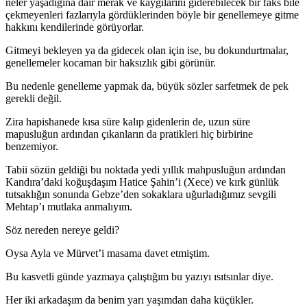
neler yaşadığına dair merak ve kaygılarını giderebilecek bir faks bile
çekmeyenleri fazlarıyla gördüklerinden böyle bir genellemeye gitme
hakkını kendilerinde görüyorlar.
Gitmeyi bekleyen ya da gidecek olan için ise, bu dokundurtmalar,
genellemeler kocaman bir haksızlık gibi görünür.
Bu nedenle genelleme yapmak da, büyük sözler sarfetmek de pek
gerekli değil.
Zira hapishanede kısa süre kalıp gidenlerin de, uzun süre
mapusluğun ardından çıkanların da pratikleri hiç birbirine
benzemiyor.
Tabii sözün geldiği bu noktada yedi yıllık mahpusluğun ardından
Kandıra’daki koğuşdaşım Hatice Şahin’i (Xece) ve kırk günlük
tutsaklığın sonunda Gebze’den sokaklara uğurladığımız sevgili
Mehtap’ı mutlaka anmalıyım.
Söz nereden nereye geldi?
Oysa Ayla ve Mürvet’i masama davet etmiştim.
Bu kasvetli günde yazmaya çalıştığım bu yazıyı ısıtsınlar diye.
Her iki arkadaşım da benim yarı yaşımdan daha küçükler.