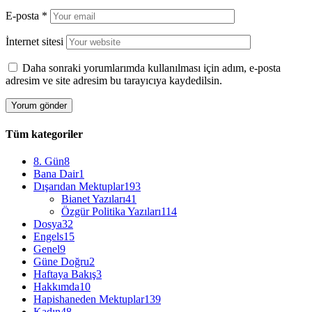
E-posta
*
İnternet sitesi
Daha sonraki yorumlarımda kullanılması için adım, e-posta
adresim ve site adresim bu tarayıcıya kaydedilsin.
Tüm kategoriler
8. Gün
8
Bana Dair
1
Dışarıdan Mektuplar
193
Bianet Yazıları
41
Özgür Politika Yazıları
114
Dosya
32
Engels
15
Genel
9
Güne Doğru
2
Haftaya Bakış
3
Hakkımda
10
Hapishaneden Mektuplar
139
Kadın
48