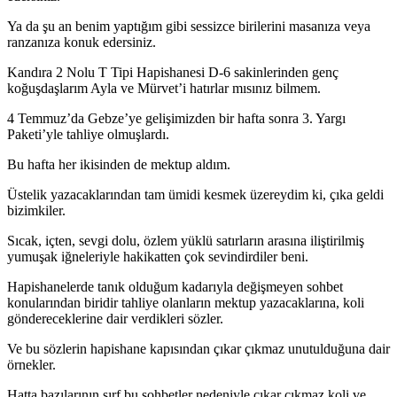
Ya da şu an benim yaptığım gibi sessizce birilerini masanıza veya
ranzanıza konuk edersiniz.
Kandıra 2 Nolu T Tipi Hapishanesi D-6 sakinlerinden genç
koğuşdaşlarım Ayla ve Mürvet’i hatırlar mısınız bilmem.
4 Temmuz’da Gebze’ye gelişimizden bir hafta sonra 3. Yargı
Paketi’yle tahliye olmuşlardı.
Bu hafta her ikisinden de mektup aldım.
Üstelik yazacaklarından tam ümidi kesmek üzereydim ki, çıka geldi
bizimkiler.
Sıcak, içten, sevgi dolu, özlem yüklü satırların arasına iliştirilmiş
yumuşak iğneleriyle hakikatten çok sevindirdiler beni.
Hapishanelerde tanık olduğum kadarıyla değişmeyen sohbet
konularından biridir tahliye olanların mektup yazacaklarına, koli
göndereceklerine dair verdikleri sözler.
Ve bu sözlerin hapishane kapısından çıkar çıkmaz unutulduğuna dair
örnekler.
Hatta bazılarının sırf bu sohbetler nedeniyle çıkar çıkmaz koli ve