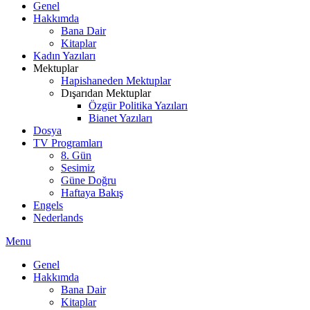
Genel
Hakkımda
Bana Dair
Kitaplar
Kadın Yazıları
Mektuplar
Hapishaneden Mektuplar
Dışarıdan Mektuplar
Özgür Politika Yazıları
Bianet Yazıları
Dosya
TV Programları
8. Gün
Sesimiz
Güne Doğru
Haftaya Bakış
Engels
Nederlands
Menu
Genel
Hakkımda
Bana Dair
Kitaplar