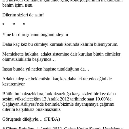
benim içimi ısıttı.
Dilerim sizleri de ısıtır!
* * *
Yine bir duruşmanın öngünündeyim
Daha kaç kez bu cümleyi kurmak zorunda kalırım bilemiyorum.
Memlekette hukuka, adalet sistemine dair kurulan bütün cümleler
olumsuzluklarla başlayınca…
İnsan bunda yıl neden hapiste tutulduğunu da…
Adalet talep ve beklentisini kaç kez daha tekrar edeceğini de
kestiremiyor.
Bütün bu haksızlıklara, hukuksuzluğa karşı sizleri bir kez daha
sesimi yükselteceğim 13 Aralık 2012 tarihinde saat 10.00’da
Çağlayan Adliyesi’nde benimle/bizimle dayanışmaya çağırımı
dilerim karşılıksız bırakmazsınız.
Görüşmek dileğiyle… (FE/BA)
* Füsun Erdoğan, 1 Aralık 2012, Gebze Kadın Kapalı Hapishane.