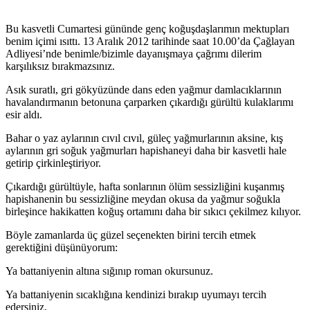
Bu kasvetli Cumartesi gününde genç koğuşdaşlarımın mektupları
benim içimi ısıttı. 13 Aralık 2012 tarihinde saat 10.00’da Çağlayan
Adliyesi’nde benimle/bizimle dayanışmaya çağrımı dilerim
karşılıksız bırakmazsınız.
Asık suratlı, gri gökyüzünde dans eden yağmur damlacıklarının
havalandırmanın betonuna çarparken çıkardığı gürültü kulaklarımı
esir aldı.
Bahar o yaz aylarının cıvıl cıvıl, güleç yağmurlarının aksine, kış
aylarının gri soğuk yağmurları hapishaneyi daha bir kasvetli hale
getirip çirkinleştiriyor.
Çıkardığı gürültüyle, hafta sonlarının ölüm sessizliğini kuşanmış
hapishanenin bu sessizliğine meydan okusa da yağmur soğukla
birleşince hakikatten koğuş ortamını daha bir sıkıcı çekilmez kılıyor.
Böyle zamanlarda üç güzel seçenekten birini tercih etmek
gerektiğini düşünüyorum:
Ya battaniyenin altına sığınıp roman okursunuz.
Ya battaniyenin sıcaklığına kendinizi bırakıp uyumayı tercih
edersiniz.