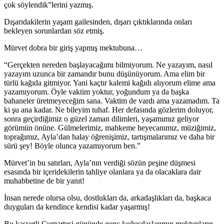
çok söylendik”lerini yazmış.
Dışarıdakilerin yaşam gailesinden, dışarı çıktıklarında onları
bekleyen sorunlardan söz etmiş.
Mürvet dobra bir giriş yapmış mektubuna…
“Gerçekten nereden başlayacağımı bilmiyorum. Ne yazayım, nasıl
yazayım uzunca bir zamandır bunu düşünüyorum. Ama elim bir
türlü kağıda gitmiyor. Yani kaçtır kalemi kağıdı alıyorum elime ama
yazamıyorum. Öyle vaktim yoktur, yoğundum ya da başka
bahaneler üretmeyeceğim sana. Vaktim de vardı ama yazamadım. Ta
ki şu ana kadar. Ne bileyim tuhaf. Her defasında gözlerim doluyor,
sonra geçirdiğimiz o güzel zaman dilimleri, yaşamımız geliyor
görümün önüne. Gülmelerimiz, mahkeme heyecanımız, müziğimiz,
toprağımız, Ayla’dan halay öğrenişimiz, tartışmalarımız ve daha bir
sürü şey! Böyle olunca yazamıyorum ben.”
Mürvet’in bu satırları, Ayla’nın verdiği sözün peşine düşmesi
esasında bir içeridekilerin tahliye olanlara ya da olacaklara dair
muhabbetine de bir yanıt!
İnsan nerede olursa olsu, dostlukları da, arkadaşlıkları da, başkaca
duyguları da kendince kendisi kadar yaşarmış!
Bu kasvetli Cumartesi gününde genç koğuşdaşlarımın mektupların