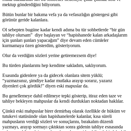
mektup gönderdiğini biliyorum.
Bütün bunlar bir bakıma vefa ya da vefasızlığın göstergesi gibi
görünür geride kalanlara.
Ol sebepten bugüne kadar kendi adıma bu tür sohbetlerde “bir gün
tahliye olursam” diye başlayan ve “hapishanede kalan arkadaşlarım
için şunları şunları yapacağım” diye devam eden cümleler
kurmamaya özen gösterdim, gösteriyorum.
Olur da verdiğim sözleri yerine getiremezsem diye!
Bu türden planlarımı hep kendime sakladım, saklıyorum.
Esasında gidenlere ya da gidecek olanlara sitem yüklü;
“yazmazsınız, şimdiye kadar mutlaka arayıp sorarız, yazarız
diyenleri çok gördük!” diyen eski mapuslar da.
Bu genellemeye dahil edilmeye tepki gösterip, itiraz eden taze ve
tahliye bekleyen mahpuslar da kendi durdukları noktadan haklılar.
Çünkü eski mahpuslar birer demirbaş olarak özellikle de hüküm ve
tutukevi statüsünde olan hapishanelerde kalanlar, kısa süreli
mahpusların verdiği sözleri ve sonuçlarını, bırakalım düzenli
yazmayı, arayıp sormayı çıktıktan sonra gidenin tahliye esnasında