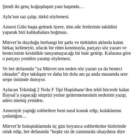
Şimdi iki genç koğuşdaşım yanı başımda…
Ayla’nın saz çalıp, türkü söylemesi.
Annesi Gülo başta gelmek üzere, tüm aile fertlerinin taklidini
yaparak bizi kahkahalara boğması.
Mürvet’in duyduğu herhangi bir şarkı ve türküden aklında kalan
birkaç kelimeyle, ufacık bir ritim kırıntısıyla, parçayı söz yazarı ve
bestecisinin kesinlikle tanıyamayacağı bir hale getirip. Kafasına göre
o parçayı yeniden yaratıp söylemesi.
Ve her defasında “ya Mürvet sen neden söz yazarı ya da besteci
olmadın” diye takılışım ve daha bir dolu anı şu anda masamda sere
serpe önümde duruyor.
Aylacan Tekirdağ 2 Nolu F Tipi Hapishane’den tekli hücrede kalan
Baysal’a yapacağı sürprizi yerine getirememesinin nedenini yazıp,
adres istemiş yeniden.
Annesiyle yaptığı sohbetlere beni nasıl konuk edip, kulaklarımı
çınlattığını…
Mürvet’le buluştuklarında üç gün boyunca sohbetlerine bizlerinde
ortak edip, her defasında “keşke siz de yanımızda olsaydınız diye