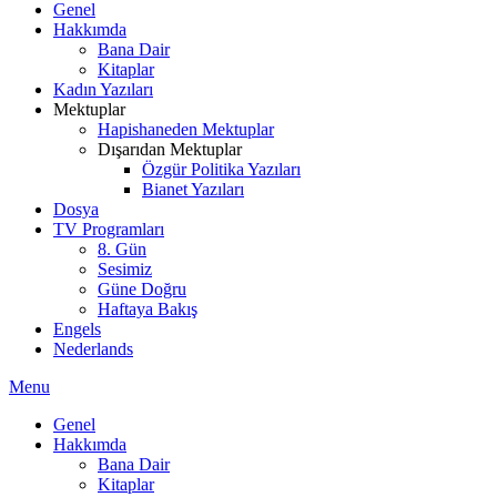
Genel
Hakkımda
Bana Dair
Kitaplar
Kadın Yazıları
Mektuplar
Hapishaneden Mektuplar
Dışarıdan Mektuplar
Özgür Politika Yazıları
Bianet Yazıları
Dosya
TV Programları
8. Gün
Sesimiz
Güne Doğru
Haftaya Bakış
Engels
Nederlands
Menu
Genel
Hakkımda
Bana Dair
Kitaplar