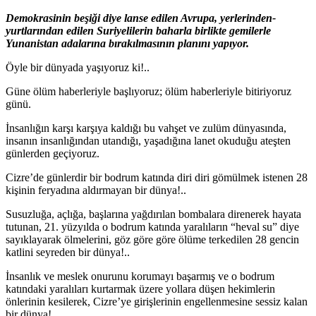
Demokrasinin beşiği diye lanse edilen Avrupa, yerlerinden-
yurtlarından edilen Suriyelilerin baharla birlikte gemilerle
Yunanistan adalarına bırakılmasının planını yapıyor.
Öyle bir dünyada yaşıyoruz ki!..
Güne ölüm haberleriyle başlıyoruz; ölüm haberleriyle bitiriyoruz
günü.
İnsanlığın karşı karşıya kaldığı bu vahşet ve zulüm dünyasında,
insanın insanlığından utandığı, yaşadığına lanet okuduğu ateşten
günlerden geçiyoruz.
Cizre’de günlerdir bir bodrum katında diri diri gömülmek istenen 28
kişinin feryadına aldırmayan bir dünya!..
Susuzluğa, açlığa, başlarına yağdırılan bombalara direnerek hayata
tutunan, 21. yüzyılda o bodrum katında yaralıların “heval su” diye
sayıklayarak ölmelerini, göz göre göre ölüme terkedilen 28 gencin
katlini seyreden bir dünya!..
İnsanlık ve meslek onurunu korumayı başarmış ve o bodrum
katındaki yaralıları kurtarmak üzere yollara düşen hekimlerin
önlerinin kesilerek, Cizre’ye girişlerinin engellenmesine sessiz kalan
bir dünya!..