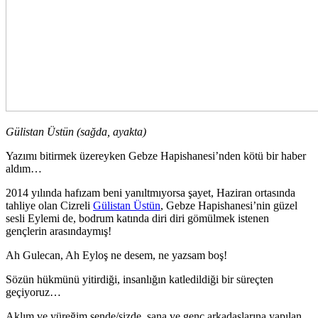
Gülistan Üstün (sağda, ayakta)
Yazımı bitirmek üzereyken Gebze Hapishanesi’nden kötü bir haber
aldım…
2014 yılında hafızam beni yanıltmıyorsa şayet, Haziran ortasında
tahliye olan Cizreli
Gülistan Üstün
, Gebze Hapishanesi’nin güzel
sesli Eylemi de, bodrum katında diri diri gömülmek istenen
gençlerin arasındaymış!
Ah Gulecan, Ah Eyloş ne desem, ne yazsam boş!
Sözün hükmünü yitirdiği, insanlığın katledildiği bir süreçten
geçiyoruz…
Aklım ve yüreğim sende/sizde, sana ve genç arkadaşlarına yapılan