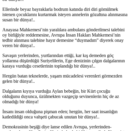
Ellerinde beyaz bayraklarla bodrum katında diri diri gömülmek
istenen çocuklarını kurtarmak isteyen annelerin gözaltına alınmasına
susan bir dünya!..
Anayasa Mahkemesi’nin yaralılara ambulans gönderilmesi talebini
oy birliğiyle reddemesine, Avrupa İnsan Hakları Mahkemesi’nin
tedbir alınması talebine hayır demesine “duymadım” diyerek onay
veren bir dünya!..
Savaşın yerlerinden, yurtlarından ettiği, kar kış demeden göç
yollarına düşürdüğü Suriyelilerin, Ege denizinin çılgın dalgalarının
karaya vurduğu cesetlerinin toplandığı bir dünya!..
Hergün batan teknelerde, yaşam mücadelesi verenleri görmezden
gelen bir dünya!..
Dalgaların kıyıya vurduğu Aylan bebeğin, bir Kürt çocuğu
olduğunu duyunca, üzülmekten vazgeçip sevinenlerin hiç de az
olmadığı bir dünya!
İnsanı insan olduğuna pişman eden; hergün, her saat insanlığın
katledildiği onca vahşeti çabucak unutan bir dünya!..
Demokrasinin beşiği diye lanse edilen Avrupa, yerlerinden-