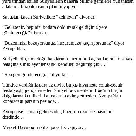
yurtlarından edilen Suriyelilerin baharla birlikte gemilerle Yunanistan
adalarına bırakılmasının planını yapıyor.
Savaştan kaçan Suriyelilere “gelmeyin” diyorlar!
“Gelirseniz, hepinizi botlara doldurarak geldiğiniz yere
göndereceğiz” diyorlar.
“Düzenimizi bozuyorsunuz, huzurumuzu kaçırıyorsunuz” diyor
Avrupalılar.
Suriyelilerin, Ortadoğu halklarının huzurunu kaçıranlar, onları savaş
batağına sürükleyenler sanki kendileri değilmiş gibi…
“Sizi geri göndereceğiz!” diyorlar…
Türkiye verdiğiniz para az diyip, bu kış kıyamette çoluk-çocuk,
hasta-yaşlı, genç demeden Suriyeli göçmenlerin Ege’nin hırçın
dalgalarına kendilerini atmalarına aldırış etmeden, Avrupa’dan
koparacağı paranın peşinde…
Avrupa ise, “aman gelmesinler, huzurumuzu bozmasınlar”
derdinde…
Merkel-Davutoğlu ikilisi pazarlık yapıyor…