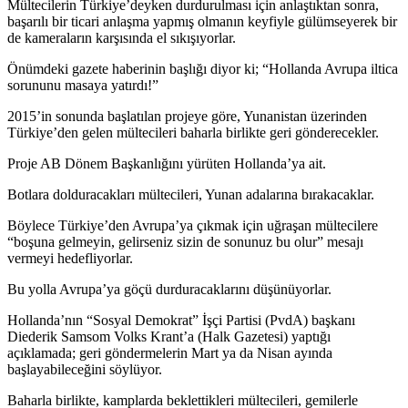
Mültecilerin Türkiye’deyken durdurulması için anlaştıktan sonra,
başarılı bir ticari anlaşma yapmış olmanın keyfiyle gülümseyerek bir
de kameraların karşısında el sıkışıyorlar.
Önümdeki gazete haberinin başlığı diyor ki; “Hollanda Avrupa iltica
sorununu masaya yatırdı!”
2015’in sonunda başlatılan projeye göre, Yunanistan üzerinden
Türkiye’den gelen mültecileri baharla birlikte geri gönderecekler.
Proje AB Dönem Başkanlığını yürüten Hollanda’ya ait.
Botlara dolduracakları mültecileri, Yunan adalarına bırakacaklar.
Böylece Türkiye’den Avrupa’ya çıkmak için uğraşan mültecilere
“boşuna gelmeyin, gelirseniz sizin de sonunuz bu olur” mesajı
vermeyi hedefliyorlar.
Bu yolla Avrupa’ya göçü durduracaklarını düşünüyorlar.
Hollanda’nın “Sosyal Demokrat” İşçi Partisi (PvdA) başkanı
Diederik Samsom Volks Krant’a (Halk Gazetesi) yaptığı
açıklamada; geri göndermelerin Mart ya da Nisan ayında
başlayabileceğini söylüyor.
Baharla birlikte, kamplarda beklettikleri mültecileri, gemilerle