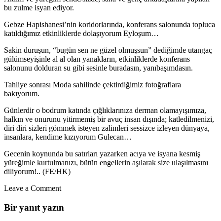
bu zulme isyan ediyor.
Gebze Hapishanesi’nin koridorlarında, konferans salonunda topluca
katıldığımız etkinliklerde dolaşıyorum Eyloşum…
Sakin duruşun, “bugün sen ne güzel olmuşsun” dediğimde utangaç
gülümseyişinle al al olan yanakların, etkinliklerde konferans
salonunu dolduran su gibi sesinle buradasın, yanıbaşımdasın.
Tahliye sonrası Moda sahilinde çektirdiğimiz fotoğraflara
bakıyorum.
Günlerdir o bodrum katında çığlıklarınıza derman olamayışımıza,
halkın ve onurunu yitirmemiş bir avuç insan dışında; katledilmenizi,
diri diri sizleri gömmek isteyen zalimleri sessizce izleyen dünyaya,
insanlara, kendime kızıyorum Gulecan…
Gecenin koynunda bu satırları yazarken acıya ve isyana kesmiş
yüreğimle kurtulmanızı, bütün engellerin aşılarak size ulaşılmasını
diliyorum!.. (FE/HK)
Leave a Comment
Bir yanıt yazın