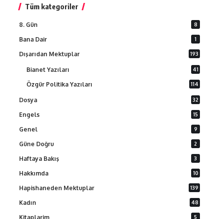
Tüm kategoriler
8. Gün
8
Bana Dair
1
Dışarıdan Mektuplar
193
Bianet Yazıları
41
Özgür Politika Yazıları
114
Dosya
32
Engels
15
Genel
9
Güne Doğru
2
Haftaya Bakış
3
Hakkımda
10
Hapishaneden Mektuplar
139
Kadın
48
Kitaplarim
5