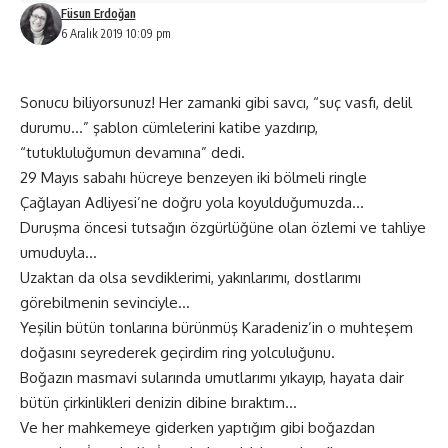
Füsun Erdoğan
6 Aralık 2019 10:09 pm
Sonucu biliyorsunuz! Her zamanki gibi savcı, “suç vasfı, delil
durumu…” şablon cümlelerini katibe yazdırıp,
“tutukluluğumun devamına” dedi.
29 Mayıs sabahı hücreye benzeyen iki bölmeli ringle
Çağlayan Adliyesi’ne doğru yola koyulduğumuzda…
Duruşma öncesi tutsağın özgürlüğüne olan özlemi ve tahliye
umuduyla…
Uzaktan da olsa sevdiklerimi, yakınlarımı, dostlarımı
görebilmenin sevinciyle…
Yeşilin bütün tonlarına bürünmüş Karadeniz’in o muhteşem
doğasını seyrederek geçirdim ring yolculuğunu.
Boğazın masmavi sularında umutlarımı yıkayıp, hayata dair
bütün çirkinlikleri denizin dibine bıraktım…
Ve her mahkemeye giderken yaptığım gibi boğazdan