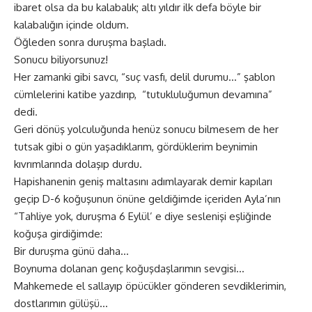
ibaret olsa da bu kalabalık; altı yıldır ilk defa böyle bir
kalabalığın içinde oldum.
Öğleden sonra duruşma başladı.
Sonucu biliyorsunuz!
Her zamanki gibi savcı, “suç vasfı, delil durumu…” şablon
cümlelerini katibe yazdırıp, “tutukluluğumun devamına”
dedi.
Geri dönüş yolculuğunda henüz sonucu bilmesem de her
tutsak gibi o gün yaşadıklarım, gördüklerim beynimin
kıvrımlarında dolaşıp durdu.
Hapishanenin geniş maltasını adımlayarak demir kapıları
geçip D-6 koğuşunun önüne geldiğimde içeriden Ayla’nın
“Tahliye yok, duruşma 6 Eylül’ e diye seslenişi eşliğinde
koğuşa girdiğimde:
Bir duruşma günü daha…
Boynuma dolanan genç koğuşdaşlarımın sevgisi…
Mahkemede el sallayıp öpücükler gönderen sevdiklerimin,
dostlarımın gülüşü…