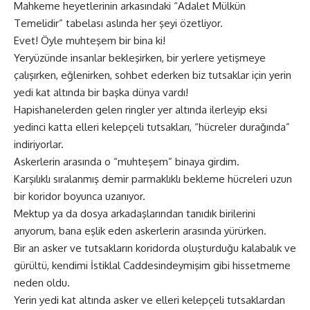
Mahkeme heyetlerinin arkasındaki “Adalet Mülkün
Temelidir” tabelası aslında her şeyi özetliyor.
Evet! Öyle muhteşem bir bina ki!
Yeryüzünde insanlar bekleşirken, bir yerlere yetişmeye
çalışırken, eğlenirken, sohbet ederken biz tutsaklar için yerin
yedi kat altında bir başka dünya vardı!
Hapishanelerden gelen ringler yer altında ilerleyip eksi
yedinci katta elleri kelepçeli tutsakları, “hücreler durağında”
indiriyorlar.
Askerlerin arasında o “muhteşem” binaya girdim.
Karşılıklı sıralanmış demir parmaklıklı bekleme hücreleri uzun
bir koridor boyunca uzanıyor.
Mektup ya da dosya arkadaşlarından tanıdık birilerini
arıyorum, bana eşlik eden askerlerin arasında yürürken.
Bir an asker ve tutsakların koridorda oluşturduğu kalabalık ve
gürültü, kendimi İstiklal Caddesindeymişim gibi hissetmeme
neden oldu.
Yerin yedi kat altında asker ve elleri kelepçeli tutsaklardan