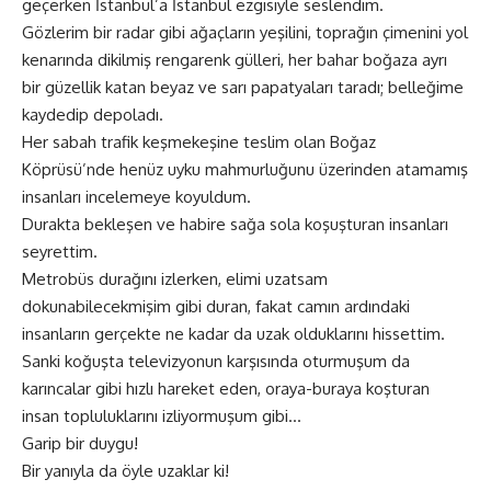
geçerken İstanbul’a İstanbul ezgisiyle seslendim.
Gözlerim bir radar gibi ağaçların yeşilini, toprağın çimenini yol
kenarında dikilmiş rengarenk gülleri, her bahar boğaza ayrı
bir güzellik katan beyaz ve sarı papatyaları taradı; belleğime
kaydedip depoladı.
Her sabah trafik keşmekeşine teslim olan Boğaz
Köprüsü’nde henüz uyku mahmurluğunu üzerinden atamamış
insanları incelemeye koyuldum.
Durakta bekleşen ve habire sağa sola koşuşturan insanları
seyrettim.
Metrobüs durağını izlerken, elimi uzatsam
dokunabilecekmişim gibi duran, fakat camın ardındaki
insanların gerçekte ne kadar da uzak olduklarını hissettim.
Sanki koğuşta televizyonun karşısında oturmuşum da
karıncalar gibi hızlı hareket eden, oraya-buraya koşturan
insan topluluklarını izliyormuşum gibi…
Garip bir duygu!
Bir yanıyla da öyle uzaklar ki!