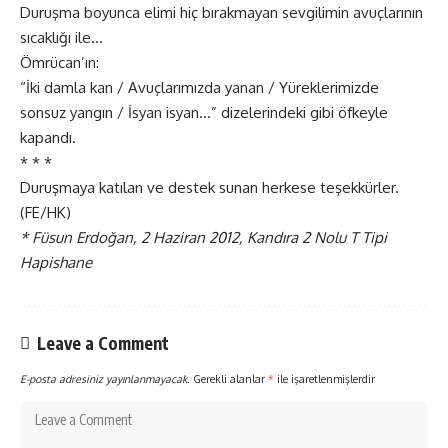
Duruşma boyunca elimi hiç bırakmayan sevgilimin avuçlarının
sıcaklığı ile…
Ömrücan’ın:
“İki damla kan / Avuçlarımızda yanan / Yüreklerimizde
sonsuz yangın / İsyan isyan…” dizelerindeki gibi öfkeyle
kapandı.
* * *
Duruşmaya katılan ve destek sunan herkese teşekkürler.
(FE/HK)
* Füsun Erdoğan, 2 Haziran 2012, Kandıra 2 Nolu T Tipi
Hapishane
Leave a Comment
E-posta adresiniz yayınlanmayacak.
Gerekli alanlar
*
ile işaretlenmişlerdir