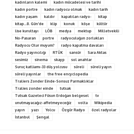
kadınların kalemi
kadın mücadelesi ve tarihi
kadın portre
kadın radyocu olmak
kadın tarih
kadın yaşam
kaldır
kapatılan radyo-
kitap
kitap...8. Gün'de
klip
konuk
köşe
kültür
lise kurultayı
LÖB
medya
mektup
Milletvekili
No-Pasaran
portre
radyoculuğun zorlukları
Radyocu Olur muyum?
radyo kapatma davaları
Radyo yayıncılığı
RTÜK
sansür
Sara Aktas
sesimiz
sinema
skayp
sol anahtar
Suruç katliamı-33 düş yolcusu
süreli
süreli yayın
süreli yayınlar
the free encyclopedia
Traliers Zonder Einde-Sonsuz Parmaklıklar
Tralies zonder einde
tutsak
Tutsak Gazeteci Füsun Erdoğan belgesel
tv
unutmayacağız-affetmeyeceğiz
volta
Wikipedia
yayın
yazı
Yolcu
Özgür Radyo
özel radyolar
İstanbul
Şengal