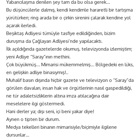
Yabancılaşma denilen şey tam da bu olsa gerek…
Bu düşüncülerle dalmış, kendi kendimle hararetli bir tartışma
yürütürken; ring arada bir o çirkin sirenini çalarak kendine yol
açarak ilerledi.
Beşiktaş Adliyesi tümüyle tasfiye edildiğinden, bizim
duruşma da Çağlayan Adliyesi’nde yapılacaktı.
İlk açıldığında gazetelerde okumuş, televizyonda izlemiştim;
yeni Adliye “Saray”ının methini.
Çok büyükmüş… Mimarisi mükemmelmiş… Bölgedeki en lüks,
en gelişkin adliye binasıymış!..
Muhalif basın dışında hiçbir gazete ve televizyon o “Saray”da
görülen davaları, insan hak ve örgütlerinin nasıl gaspedildiği,
ne tür adaletsizliklerin altına imza atılacağına dair
meselelere ilgi göstermedi.
Hani derler ya; dışı seni, içi beni yakar diye!
Aynen o tipten bir durum.
Medya tekelleri binanın mimarisiyle/biçimiyle ilgilene
dursunlar…