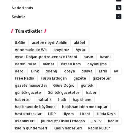
Nederlands
8
Sesimiz
4
Tüm etiketler
8.Gün
acelen neydi Abidin
aktüel
Annemarie de Wit
anıyoruz
Ayraç
Aysel Doğan-portre-cenaze töreni
basın
başını
Berfin Polat
bianet
Birsen Kars
dayanışma
dergi
Dink
direniş
dosya
dünya
Efrin
ey
Free Radio
Füsun Erdoğan
gazete
gazeteler
gazete manşetlei
Güne Doğru
günlük
günlük gazete
Günlük gazeteler
haber
haberler
haftalık
halk
hapishane
hapishanede büyümek
hapishaneden mektuplar
hasta tutsaklar
HDP
Hiyem
Hrant
Hüda Kaya
izlenimleri
journalist Füsun Erdoğan
Jın Tv
kadın
kadın gündemleri
Kadın haberleri
kadın kültür