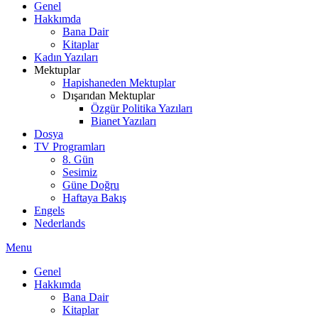
Genel
Hakkımda
Bana Dair
Kitaplar
Kadın Yazıları
Mektuplar
Hapishaneden Mektuplar
Dışarıdan Mektuplar
Özgür Politika Yazıları
Bianet Yazıları
Dosya
TV Programları
8. Gün
Sesimiz
Güne Doğru
Haftaya Bakış
Engels
Nederlands
Menu
Genel
Hakkımda
Bana Dair
Kitaplar