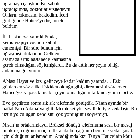
uğramaya çalıştım. Bir sabah
uğradığımda, doktorlar vizitedeydi.
Onların çıkmasını bekledim. İçeri
girdiğimde Hatice’yi düşünceli
buldum.
İlk hastaneye yatırıldığında,
kemoterapiyi vücudu kabul
etmemişti. Bir süre bunun için
uğraşmıştı doktorlar. Gelinen
aşamada artık hastanede kalmasına
gerek olmadığını söylemişlerdi. Bu da artık her şeyin bittiği
anlamına geliyordu.
Ablası Hayat ve kızı gelinceye kadar kaldım yanında… Eski
günlerden söz ettik. Eskiden olduğu gibi, direnmesini söylerken
Hatice’ye, yapacak hiç bir şeyin olmadığının farkındaydım elbette.
Eve geçtikten sonra sık sık telefonda görüştük. Nisan ayında bir
haftalığana Adana’ya gitti. Memleketiyle, sevdikleriyle vedalaştı. Bu
uzun yolculuğun kendisini çok yorduğunu söylemişti.
Nisan’ın ortalarındaydı Brüksel dönüşü telefonuma sesli bir mesaj
bırakmıştı uğramam için. İlk anda bu çağrının benimle vedalaşmak
için olduğunu anlamadım. Aradığımda kızı Tanya Hatice’nin kötü