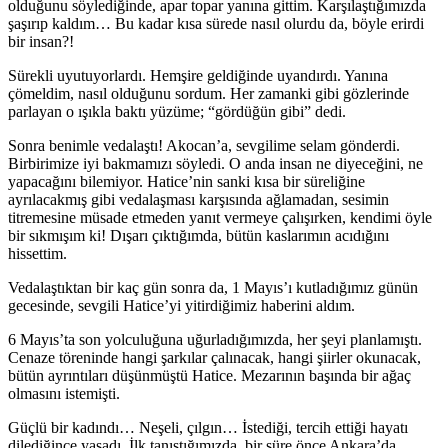
olduğunu söylediğinde, apar topar yanına gittim. Karşılaştığımızda
şaşırıp kaldım… Bu kadar kısa sürede nasıl olurdu da, böyle erirdi
bir insan?!
Sürekli uyutuyorlardı. Hemşire geldiğinde uyandırdı. Yanına
çömeldim, nasıl olduğunu sordum. Her zamanki gibi gözlerinde
parlayan o ışıkla baktı yüzüme; “gördüğün gibi” dedi.
Sonra benimle vedalaştı! Akocan’a, sevgilime selam gönderdi.
Birbirimize iyi bakmamızı söyledi. O anda insan ne diyeceğini, ne
yapacağını bilemiyor. Hatice’nin sanki kısa bir süreliğine
ayrılacakmış gibi vedalaşması karşısında ağlamadan, sesimin
titremesine müsade etmeden yanıt vermeye çalışırken, kendimi öyle
bir sıkmışım ki! Dışarı çıktığımda, bütün kaslarımın acıdığını
hissettim.
Vedalaştıktan bir kaç gün sonra da, 1 Mayıs’ı kutladığımız günün
gecesinde, sevgili Hatice’yi yitirdiğimiz haberini aldım.
6 Mayıs’ta son yolculuğuna uğurladığımızda, her şeyi planlamıştı.
Cenaze töreninde hangi şarkılar çalınacak, hangi şiirler okunacak,
bütün ayrıntıları düşünmüştü Hatice. Mezarının başında bir ağaç
olmasını istemişti.
Güçlü bir kadındı… Neşeli, çılgın… İstediği, tercih ettiği hayatı
dilediğince yaşadı. İlk tanıştığımızda, bir süre önce Ankara’da