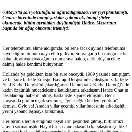
6 Mayıs’ta son yolculuğuna uğurladığımızda, her şeyi planlamıştı.
Cenaze töreninde hangi şarkılar çalınacak, hangi şiirler
okunacak, bütün ayrıntıları düşünmüştü Hatice. Mezarının
başında bir ağaç olmasını istemişti.
Her telefonumu elime aldığımda, bu sene Ocak ayında telefonuma
kaydettiğim bir numaraya elim gidiyor. Sonra garip bir duygu ile bir
daha hiç arayamayacağım o numaraya bakıp, derin düşüncelere
dalmış halde kendimi buluyorum.
Hollanda’ya geldikten kısa bir süre önceydi. 1989 yazında tanıştığım
ve bir süre birlikte Emeğin Bayrağı Dergisi’nde çalıştığımız, birlikte
Yeni Kadın Dergisi’ni çıkardığımız, Demokratik Kadın Derneği’nde
kadın özgürlük mücadelesine katıldığımız arkadaşım Hatice Onat’ın
hastalandığı haberini almış, hastanede ziyaret etmiştim. Beni
karşısında görünce çok sevinmiş, “geleceğini beklemiyordum”
demişti. Öyle ya! Aradan yıllar geçmiş, yıllar öncesinin arkadaşlığı
yerini yabancılaşmaya bırakmıştı.
Her birimiz tercih ettiğimiz hayatların peşinden gitmiş, birbirimizi
arayıp sormamıştık. Hayat bir hastane odasında karşılaştırmıştı bizi!
Amansız bir hastalığın pençesinde, ilk tanıştığımızdaki gibi hayata