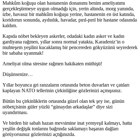
Mahkûm koğuşu olan hastanenin donanımı benim ameliyatımı
gerçekleştirmeye uygun olmadığı için, yerin altında, morg yanında,
izbe, havasız bir mahkûm koğuşu yerine, hastanenin en üst katında,
koridorun sonunda, aydınlık, havadar, pırıl-pırıl bir hastane odasında
kaldım.
Kapıda nöbet bekleyen askerler, odadaki kadın asker ve kadın
gardiyana rağmen, yıllar sonra normal yatakta, Karadeniz’in o
muhteşem yeşilini kucaklamış bir pencereden gökyüzünü seyrederek
bir sabaha uyanmak!
Ameliyat olma stresine rağmen hakikaten müthişti!
Düşünsenize…
Yıllar boyunca gri ranzaların ortasında beton duvarları ve çatıları
kaplayan NATO tellerinin çirkinliğine gözlerinizi açmışsınız.
Bütün bu çirkinliklerin ortasında güzel olan tek şey ise, günün
nöbetçisinin güler yüzlü “günaydın arkadaşlar” diye sizi
uyandırması.
Ve birden bir sabah hazan mevsimine inat yemyeşil kalmayı, hatta
yeşilin değişik tonlarını bağrında saklamayı başaran dağları
görüyorsunuz gözlerinizi açtığınızda.