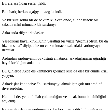
Bir ara aşağıdan sesler geldi.
Ben hariç herkes aşağıya mazgala indi.
Ve bir süre sonra bir de baktım k; Xece önde, elinde ufacık bir
saksıda mini minnacık bir sardunya.
Arkasında diğer arkadaşlar.
Yaşadıkları hayal kırıklığının yarattığı bir yüzle “geçmiş olsun, bu da
bizden sana” diyip, cılız mı cılız minnacık saksıdaki sardunyayı
uzattılar.
Ardından sardunyanın öyküsünü anlatınca, arkadaşlarımın uğradığı
hayal kırıklığını anladım.
Bu günlerde Xece dış kantinciyi görünce kısa da olsa bir cümle krizi
yaşıyor.
Arkadaşlar kantinciye “bu sardunyayı almak için çok mu aradın”
diye sordular.
Kantinci de, yemin billah çok aradığını ve ancak bunu bulabildiğini
söylemiş.
Bense cılız da olsa sardunyamız; bu koşullarda düşünüp, uğraşıp