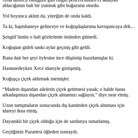
ablacığımın hali bir yumruk gibi boğazıma oturdu.
Yol boyunca aklım da, yüreğim de onda kaldı.
Ta ki, hapishaneye gelinceye ve koğuşdaşlarıma kavuşuncaya dek…
Şengül’ümün o hali gözlerimin önünden gitmedi.
Koğuştan gideli sanki aylar geçmiş gibi geldi.
Bana dair her şeyi öylesine ince düşünüp hazırlamışlar ki.
Hastanedeyken Xece idareyle görüşmüş.
Koğuşça çiçek aldırmak istemişler.
“Madem dışarıdan ailelerin çiçek getirmesi yasak; o halde hasta
arkadaşımıza dışarıdan çiçek almamızı sağlayın,” diye ısrar etmiş.
Uzun tartışmaların sonucunda dış kantinden çiçek alınması için
idareyi ikna etmiş.
Dayanıklı bir çiçek olduğu için de sardunya ısmarlamış.
Geçtiğimiz Pazartesi öğleden sonraydı.