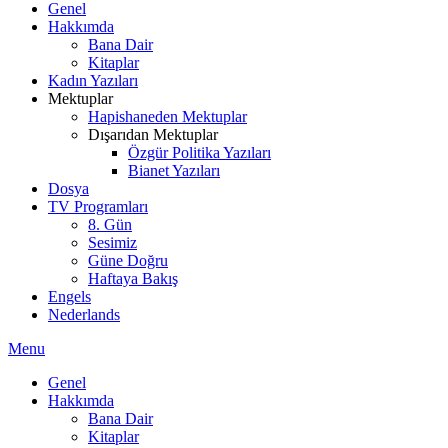
Genel
Hakkımda
Bana Dair
Kitaplar
Kadın Yazıları
Mektuplar
Hapishaneden Mektuplar
Dışarıdan Mektuplar
Özgür Politika Yazıları
Bianet Yazıları
Dosya
TV Programları
8. Gün
Sesimiz
Güne Doğru
Haftaya Bakış
Engels
Nederlands
Menu
Genel
Hakkımda
Bana Dair
Kitaplar