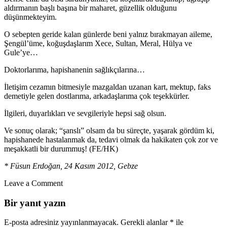
aldırmanın başlı başına bir maharet, güzellik olduğunu
düşünmekteyim.
O sebepten geride kalan günlerde beni yalnız bırakmayan aileme,
Şengül’üme, koğuşdaşlarım Xece, Sultan, Meral, Hülya ve
Gule’ye…
Doktorlarıma, hapishanenin sağlıkçılarına…
İletişim cezamın bitmesiyle mazgaldan uzanan kart, mektup, faks
demetiyle gelen dostlarıma, arkadaşlarıma çok teşekkürler.
İlgileri, duyarlıkları ve sevgileriyle hepsi sağ olsun.
Ve sonuç olarak; “şanslı” olsam da bu süreçte, yaşarak gördüm ki,
hapishanede hastalanmak da, tedavi olmak da hakikaten çok zor ve
meşakkatli bir durummuş! (FE/HK)
* Füsun Erdoğan, 24 Kasım 2012, Gebze
Leave a Comment
Bir yanıt yazın
E-posta adresiniz yayınlanmayacak.
Gerekli alanlar
*
ile