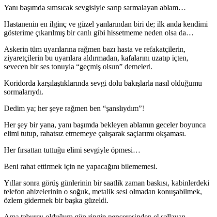
Yanı başımda sımsıcak sevgisiyle sarıp sarmalayan ablam…
Hastanenin en ilginç ve güzel yanlarından biri de; ilk anda kendimi
gösterime çıkarılmış bir canlı gibi hissetmeme neden olsa da…
Askerin tüm uyarılarına rağmen bazı hasta ve refakatçilerin,
ziyaretçilerin bu uyarılara aldırmadan, kafalarını uzatıp içten,
sevecen bir ses tonuyla “geçmiş olsun” demeleri.
Koridorda karşılaştıklarında sevgi dolu bakışlarla nasıl olduğumu
sormalarıydı.
Dedim ya; her şeye rağmen ben “şanslıydım”!
Her şey bir yana, yanı başımda bekleyen ablamın geceler boyunca
elimi tutup, rahatsız etmemeye çalışarak saçlarımı okşaması.
Her fırsattan tuttuğu elimi sevgiyle öpmesi…
Beni rahat ettirmek için ne yapacağını bilememesi.
Yıllar sonra görüş günlerinin bir saatlik zaman baskısı, kabinlerdeki
telefon ahizelerinin o soğuk, metalik sesi olmadan konuşabilmek,
özlem gidermek bir başka güzeldi.
Ama taburcu olduğum gün ringin penceresinden el sallayan