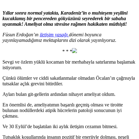
Yıllar sonra normal yatakta, Karadeniz’in o muhteşem yeşilini
kucaklamış bir pencereden gökyüzünü seyrederek bir sabaha
uyanmak! Ameliyat olma stresine rağmen hakikaten müthişti!
Füsun Erdoğan’ın
iletişim yasağı
dönemi boyunca
yayınlayamadığımız mektuplarını dizi olarak yayınlıyoruz.
* * *
Sevgi ve özlem yüklü kocaman bir merhabayla satırlarıma başlamak
istiyorum.
Çünkü ölümler ve ciddi sakatlanmalar olmadan Öcalan’ın çağrısıyla
tutsaklar açlık grevini bitirdiler.
Ayları bulan git-gellerin ardından nihayet ameliyat oldum.
En önemlisi de, ameliyatımın başarılı geçmiş olması ve tiroitte
bulunan nodüllerdeki atipik hücrelerin patoloji sonucunun iyi
çıkması.
Ve 30 Eylül’de başlatılan iki aylık iletişim cezamın bitmesi.
Tutsaklık koşullarında insanın pozitif bir enerjiyle dolması, neşeli