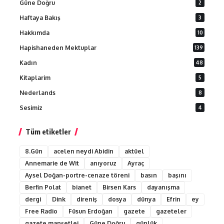
Güne Doğru
2
Haftaya Bakış
3
Hakkımda
10
Hapishaneden Mektuplar
139
Kadın
48
Kitaplarim
5
Nederlands
8
Sesimiz
4
Tüm etiketler
8.Gün
acelen neydi Abidin
aktüel
Annemarie de Wit
anıyoruz
Ayraç
Aysel Doğan-portre-cenaze töreni
basın
başını
Berfin Polat
bianet
Birsen Kars
dayanışma
dergi
Dink
direniş
dosya
dünya
Efrin
ey
Free Radio
Füsun Erdoğan
gazete
gazeteler
gazete manşetlei
Güne Doğru
günlük