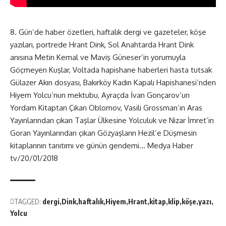
8. Gün’de haber özetleri, haftalık dergi ve gazeteler, köşe
yazıları, portrede Hrant Dink, Sol Anahtarda Hrant Dink
anısına Metin Kemal ve Maviş Güneser’in yorumuyla
Göçmeyen Kuşlar, Voltada hapishane haberleri hasta tutsak
Gülazer Akın dosyası, Bakırköy Kadın Kapalı Hapishanesi’nden
Hiyem Yolcu’nun mektubu, Ayraçda İvan Gonçarov’un
Yordam Kitaptan Çıkan Oblomov, Vasili Grossman’ın Aras
Yayınlarından çıkan Taşlar Ülkesine Yolculuk ve Nizar İmret’in
Goran Yayınlarından çıkan Gözyaşların Hezil’e Düşmesin
kitaplarının tanıtımı ve günün gendemi… Medya Haber
tv/20/01/2018
TAGGED:
dergi
Dink
haftalık
Hiyem
Hrant
kitap
klip
köşe
yazı
Yolcu