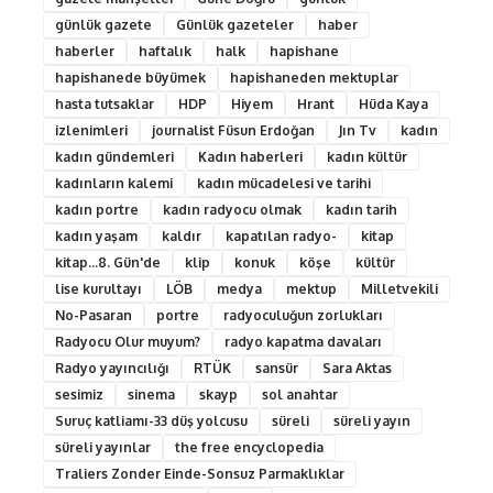
günlük gazete
Günlük gazeteler
haber
haberler
haftalık
halk
hapishane
hapishanede büyümek
hapishaneden mektuplar
hasta tutsaklar
HDP
Hiyem
Hrant
Hüda Kaya
izlenimleri
journalist Füsun Erdoğan
Jın Tv
kadın
kadın gündemleri
Kadın haberleri
kadın kültür
kadınların kalemi
kadın mücadelesi ve tarihi
kadın portre
kadın radyocu olmak
kadın tarih
kadın yaşam
kaldır
kapatılan radyo-
kitap
kitap...8. Gün'de
klip
konuk
köşe
kültür
lise kurultayı
LÖB
medya
mektup
Milletvekili
No-Pasaran
portre
radyoculuğun zorlukları
Radyocu Olur muyum?
radyo kapatma davaları
Radyo yayıncılığı
RTÜK
sansür
Sara Aktas
sesimiz
sinema
skayp
sol anahtar
Suruç katliamı-33 düş yolcusu
süreli
süreli yayın
süreli yayınlar
the free encyclopedia
Traliers Zonder Einde-Sonsuz Parmaklıklar