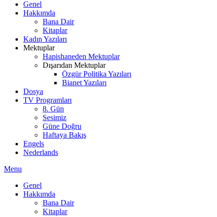
Genel
Hakkımda
Bana Dair
Kitaplar
Kadın Yazıları
Mektuplar
Hapishaneden Mektuplar
Dışarıdan Mektuplar
Özgür Politika Yazıları
Bianet Yazıları
Dosya
TV Programları
8. Gün
Sesimiz
Güne Doğru
Haftaya Bakış
Engels
Nederlands
Menu
Genel
Hakkımda
Bana Dair
Kitaplar