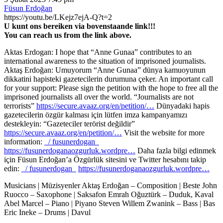
Füsun Erdoğan
https://youtu.be/LKejz7ejA-Q?t=2
U kunt ons bereiken via bovenstaande link!!!
You can reach us from the link above.
Aktas Erdogan: I hope that “Anne Gunaa” contributes to an
international awareness to the situation of imprisoned journalists.
Aktaş Erdoğan: Umuyorum “Anne Gunaa” dünya kamuoyunun
dikkatini hapisteki gazetecilerin durumuna çeker. An important call
for your support: Please sign the petition with the hope to free all the
imprisoned journalists all over the world. “Journalists are not
terrorists”
https://secure.avaaz.org/en/petition/…
Dünyadaki hapis
gazetecilerin özgür kalması için lütfen imza kampanyamızı
destekleyin: “Gazeteciler terörist değildir”
https://secure.avaaz.org/en/petition/…
Visit the website for more
information:
/ fusunerdogan
https://fusunerdoganaozgurluk.wordpre…
Daha fazla bilgi edinmek
için Füsun Erdoğan’a Özgürlük sitesini ve Twitter hesabını takip
edin:
/ fusunerdogan
https://fusunerdoganaozgurluk.wordpre…
Musicians | Müzisyenler Aktaş Erdoğan – Composition | Beste John
Ruocco – Saxophone | Saksafon Emrah Oğuztürk – Duduk, Kaval
Abel Marcel – Piano | Piyano Steven Willem Zwanink – Bass | Bas
Eric Ineke – Drums | Davul