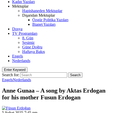
Kadın Yazıları
Mektuplar
Hapishaneden Mektuplar
Dışarıdan Mektuplar
Özgür Politika Yazıları
Bianet Yazıları
Dosya
TV Programları
8. Gün
Sesimiz
Güne Doğru
Haftaya Bakış
Engels
Nederlands
Enter Keyword
Search for:
Search
Engels
Nederlands
Anne Gunaa – A song by Aktas Erdogan
for his mother Fusun Erdogan
5 Şubat 2025 7:45 pm