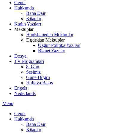
Genel
Hakkımda
Bana Dair
Kitaplar
Kadın Yazıları
Mektuplar
Hapishaneden Mektuplar
Dışarıdan Mektuplar
Özgür Politika Yazıları
Bianet Yazıları
Dosya
TV Programları
8. Gün
Sesimiz
Güne Doğru
Haftaya Bakış
Engels
Nederlands
Menu
Genel
Hakkımda
Bana Dair
Kitaplar