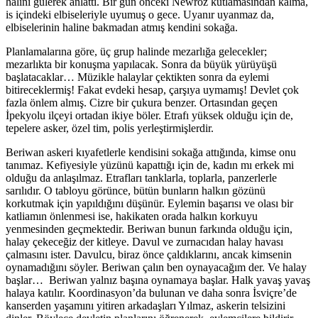
halini gülerek anlattı. Bir gün önceki Newroz kutlamasından kalma,
is içindeki elbiseleriyle uyumuş o gece. Uyanır uyanmaz da,
elbiselerinin haline bakmadan atmış kendini sokağa.
Planlamalarına göre, üç grup halinde mezarlığa gelecekler;
mezarlıkta bir konuşma yapılacak. Sonra da büyük yürüyüşü
başlatacaklar… Müzikle halaylar çektikten sonra da eylemi
bitireceklermiş! Fakat evdeki hesap, çarşıya uymamış! Devlet çok
fazla önlem almış. Cizre bir çukura benzer. Ortasından geçen
İpekyolu ilçeyi ortadan ikiye böler. Etrafı yüksek olduğu için de,
tepelere asker, özel tim, polis yerleştirmişlerdir.
Beriwan askeri kıyafetlerle kendisini sokağa attığında, kimse onu
tanımaz. Kefiyesiyle yüzünü kapattığı için de, kadın mı erkek mi
olduğu da anlaşılmaz. Etrafları tanklarla, toplarla, panzerlerle
sarılıdır. O tabloyu görünce, bütün bunların halkın gözünü
korkutmak için yapıldığını düşünür. Eylemin başarısı ve olası bir
katliamın önlenmesi ise, hakikaten orada halkın korkuyu
yenmesinden geçmektedir. Beriwan bunun farkında olduğu için,
halay çekeceğiz der kitleye. Davul ve zurnacıdan halay havası
çalmasını ister. Davulcu, biraz önce çaldıklarını, ancak kimsenin
oynamadığını söyler. Beriwan çalın ben oynayacağım der. Ve halay
başlar… Beriwan yalnız başına oynamaya başlar. Halk yavaş yavaş
halaya katılır. Koordinasyon’da bulunan ve daha sonra İsviçre’de
kanserden yaşamını yitiren arkadaşları Yılmaz, askerin telsizini