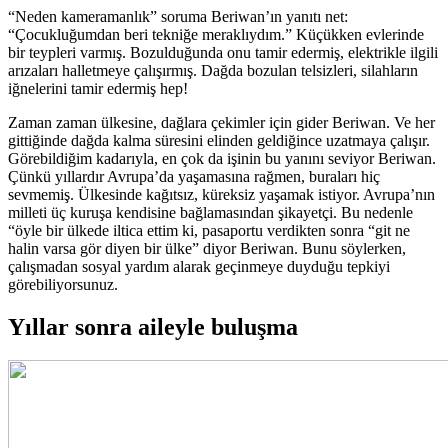
“Neden kameramanlık” soruma Beriwan’ın yanıtı net:
“Çocukluğumdan beri tekniğe meraklıydım.” Küçükken evlerinde
bir teypleri varmış. Bozulduğunda onu tamir edermiş, elektrikle ilgili
arızaları halletmeye çalışırmış. Dağda bozulan telsizleri, silahların
iğnelerini tamir edermiş hep!
Zaman zaman ülkesine, dağlara çekimler için gider Beriwan. Ve her
gittiğinde dağda kalma süresini elinden geldiğince uzatmaya çalışır.
Görebildiğim kadarıyla, en çok da işinin bu yanını seviyor Beriwan.
Çünkü yıllardır Avrupa’da yaşamasına rağmen, buraları hiç
sevmemiş. Ülkesinde kağıtsız, küreksiz yaşamak istiyor. Avrupa’nın
milleti üç kuruşa kendisine bağlamasından şikayetçi. Bu nedenle
“öyle bir ülkede iltica ettim ki, pasaportu verdikten sonra “git ne
halin varsa gör diyen bir ülke” diyor Beriwan. Bunu söylerken,
çalışmadan sosyal yardım alarak geçinmeye duyduğu tepkiyi
görebiliyorsunuz.
Yıllar sonra aileyle buluşma