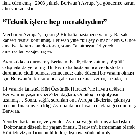
ikna edememiş. 2003 yılında Beriwan’ı Avrupa’ya gönderme kararı
almış arkadaşları.
“Teknik işlere hep meraklıydım”
Mecburen Avrupa’ya çıkmış! Bir hafta hastanede yatmış. Barsak
kanseri teşhisi konulmuş. Beriwan yine “bir şey olmaz” demiş. Önce
ameliyat kararı alan doktorlar, sonra “atlatmışsın” diyerek
ameliyattan vazgeçmişler.
Avrupa’da da durmamış Beriwan. Faaliyetlere katılmış, örgütlü
çalışmalarda yer almış. Bir kez daha hastalanınca ve doktorların
durumunu ciddi bulması sonucunda; daha düzenli bir yaşamı olması
için Beriwan’ın bir kurumda çalışmasına karar vermiş arkadaşları.
14 yaşında tanıştığı Kürt Özgürlük Hareketi’yle hayatı değişen
Beriwan’ın yaşamı Cizre’den dağlara, Ortadoğu coğrafyasına
uzanmış… Sonra, sağlık sorunları onu Avrupa ülkelerine çıkmaya
mecbur bırakmış. Geldiği Avrupa’da her fırsatta dağlara geri dönmüş
Beriwan.
Yeniden hastalanmış ve yeniden Avrupa’ya göndermiş arkadaşları.
Doktorların düzenli bir yaşam önerisi, Beriwan’ı kameraman olarak
Kürt televizyonlarından birinde çalışmaya yönlendirmiş.