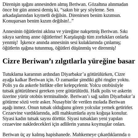
Direnişin ışığını annesinden almış Beriwan. Gözaltına alınmadan
önce bir gün annesi demiş ki, “sakın bir şey söyleme. Sen
arkadaşlarından kıymetli değilsin. Direnirsen benim kızımsın.
Konuşursan benim kızım değilsin!..”
Annesinin öğütlerini aklına ve yüreğine nakşetmiş Beriwan. Sıkı
sıkıya sarılmış anne öğütlerine! Karşılaştığı tüm zorlukları onlarla
yenmiş! İşkence anında annesinin sesi kulaklarında çınlamış;
öğütlerin ışığına tutunmuş, öğütleri düşünmüş ve direnmiş!
Cizre Beriwan’ı zılgıtlarla yüreğine basar
Tutuklama kararının ardından Diyarbakır’a götürülürken, Cizre
ayağa kalkar Beriwan için. O zamanlar şimdiki gibi ringler yoktu.
Polis ya da askerle birlikte eller kelepçelenir. Yolcu otobüsüyle
tutsak götürülmesi gereken yere götürülürdü. Halk polis ve askerin
üzerine yürür otobüs terminalinde. Beriwan’ı sağ salim Diyarbakır’a
götürme sözü verir asker. Nusaybin’de verilen molada Beriwan
aşağı inmez. Onun tutsak olduğunu gören yolcular yemek getirirler.
Cezaevine vardıklarında, adli mahkumlarla aynı koğuşa konulur.
Siyasi kadın tutsak sayısı dörttür. Siyasi tutsakları yeni yapılan
cezaevine nakledecekleri için adlilerin yanına koymuşlar onları.
Beriwan üç ay kalmış hapishanede. Mahkemeye çıkardıklarında o