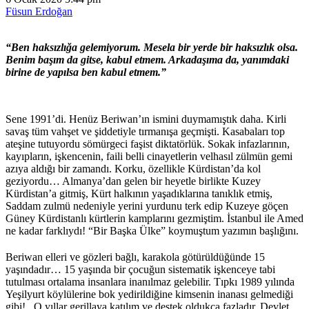
Füsun Erdoğan
“Ben haksızlığa gelemiyorum. Mesela bir yerde bir haksızlık olsa.
Benim başım da gitse, kabul etmem. Arkadaşıma da, yanımdaki
birine de yapılsa ben kabul etmem.”
Sene 1991’di. Henüz Beriwan’ın ismini duymamıştık daha. Kirli
savaş tüm vahşet ve şiddetiyle tırmanışa geçmişti. Kasabaları top
ateşine tutuyordu sömürgeci faşist diktatörlük. Sokak infazlarının,
kayıpların, işkencenin, faili belli cinayetlerin velhasıl zülmün gemi
azıya aldığı bir zamandı. Korku, özellikle Kürdistan’da kol
geziyordu… Almanya’dan gelen bir heyetle birlikte Kuzey
Kürdistan’a gitmiş, Kürt halkının yaşadıklarına tanıklık etmiş,
Saddam zulmü nedeniyle yerini yurdunu terk edip Kuzeye göçen
Güney Kürdistanlı kürtlerin kamplarını gezmiştim. İstanbul ile Amed
ne kadar farklıydı! “Bir Başka Ülke” koymuştum yazımın başlığını.
Beriwan elleri ve gözleri bağlı, karakola götürüldüğünde 15
yaşındadır… 15 yaşında bir çocuğun sistematik işkenceye tabi
tutulması ortalama insanlara inanılmaz gelebilir. Tıpkı 1989 yılında
Yeşilyurt köylülerine bok yedirildiğine kimsenin inanası gelmediği
gibi!.. O yıllar gerillaya katılım ve destek oldukça fazladır. Devlet