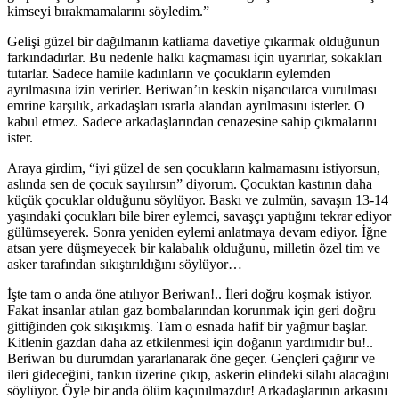
kimseyi bırakmamalarını söyledim.”
Gelişi güzel bir dağılmanın katliama davetiye çıkarmak olduğunun
farkındadırlar. Bu nedenle halkı kaçmaması için uyarırlar, sokakları
tutarlar. Sadece hamile kadınların ve çocukların eylemden
ayrılmasına izin verirler. Beriwan’ın keskin nişancılarca vurulması
emrine karşılık, arkadaşları ısrarla alandan ayrılmasını isterler. O
kabul etmez. Sadece arkadaşlarından cenazesine sahip çıkmalarını
ister.
Araya girdim, “iyi güzel de sen çocukların kalmamasını istiyorsun,
aslında sen de çocuk sayılırsın” diyorum. Çocuktan kastının daha
küçük çocuklar olduğunu söylüyor. Baskı ve zulmün, savaşın 13-14
yaşındaki çocukları bile birer eylemci, savaşçı yaptığını tekrar ediyor
gülümseyerek. Sonra yeniden eylemi anlatmaya devam ediyor. İğne
atsan yere düşmeyecek bir kalabalık olduğunu, milletin özel tim ve
asker tarafından sıkıştırıldığını söylüyor…
İşte tam o anda öne atılıyor Beriwan!.. İleri doğru koşmak istiyor.
Fakat insanlar atılan gaz bombalarından korunmak için geri doğru
gittiğinden çok sıkışıkmış. Tam o esnada hafif bir yağmur başlar.
Kitlenin gazdan daha az etkilenmesi için doğanın yardımıdır bu!..
Beriwan bu durumdan yararlanarak öne geçer. Gençleri çağırır ve
ileri gideceğini, tankın üzerine çıkıp, askerin elindeki silahı alacağını
söylüyor. Öyle bir anda ölüm kaçınılmazdır! Arkadaşlarının arkasını