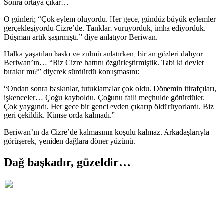
Sonra ortaya çıkar…
O günleri; “Çok eylem oluyordu. Her gece, gündüz büyük eylemler
gerçekleşiyordu Cizre’de. Tankları vuruyorduk, imha ediyorduk.
Düşman artık şaşırmıştı.” diye anlatıyor Beriwan.
Halka yaşatılan baskı ve zulmü anlatırken, bir an gözleri dalıyor
Beriwan’ın… “Biz Cizre hattını özgürleştirmiştik. Tabi ki devlet
bırakır mı?” diyerek sürdürdü konuşmasını:
“Ondan sonra baskınlar, tutuklamalar çok oldu. Dönemin itirafçıları,
işkenceler… Çoğu kayboldu. Çoğunu faili meçhulde götürdüler.
Çok yaygındı. Her gece bir genci evden çıkarıp öldürüyorlardı. Biz
geri çekildik. Kimse orda kalmadı.”
Beriwan’ın da Cizre’de kalmasının koşulu kalmaz. Arkadaşlarıyla
görüşerek, yeniden dağlara döner yüzünü.
Dağ başkadır, güzeldir…