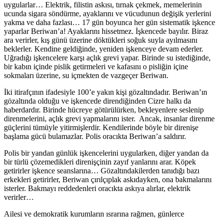
uygularlar… Elektrik, filistin askısı, tırnak çekmek, memelerinin
ucunda sigara söndürme, ayaklarını ve vücudunun değişik yerlerini
yakma ve daha fazlası… 17 gün boyunca her gün sistematik işkence
yaparlar Beriwan’a! Ayaklarını hissetmez. İşkencede bayılır. Biraz
ara verirler, kış günü üzerine döktükleri soğuk suyla ayılmasını
beklerler. Kendine geldiğinde, yeniden işkenceye devam ederler.
Uğradığı işkencelere karşı açlık grevi yapar. Birinde su istediğinde,
bir kabın içinde pislik getirmeleri ve kafasını o pisliğin içine
sokmaları üzerine, su içmekten de vazgeçer Beriwan.
İki itirafçının ifadesiyle 100’e yakın kişi gözaltındadır. Beriwan’ın
gözaltında olduğu ve işkencede direndiğinden Cizre halkı da
haberdardır. Birinde hücreye götürülürken, bekleyenlere seslenip
direnmelerini, açlık grevi yapmalarını ister. Ancak, insanlar direnme
güçlerini tümüyle yitirmişlerdir. Kendilerinde böyle bir direnişe
başlama gücü bulamazlar. Polis oracıkta Beriwan’a saldırır.
Polis bir yandan günlük işkencelerini uygularken, diğer yandan da
bir türlü çözemedikleri direnişçinin zayıf yanlarını arar. Köpek
getirirler işkence seanslarına… Gözaltındakilerden tanıdığı bazı
erkekleri getirirler, Beriwan çırılçıplak askıdayken, ona bakmalarını
isterler. Bakmayı reddedenleri oracıkta askıya alırlar, elektrik
verirler…
Ailesi ve demokratik kurumların ısrarına rağmen, günlerce