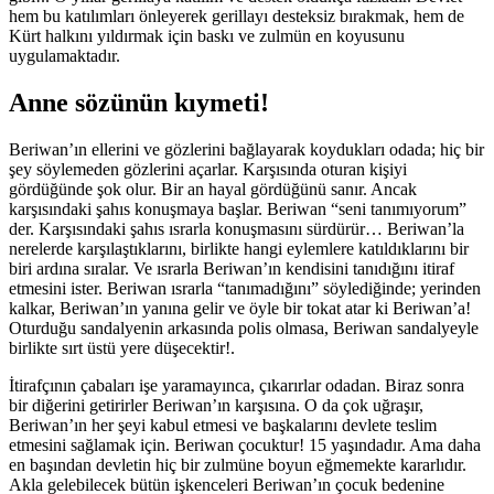
hem bu katılımları önleyerek gerillayı desteksiz bırakmak, hem de
Kürt halkını yıldırmak için baskı ve zulmün en koyusunu
uygulamaktadır.
Anne sözünün kıymeti!
Beriwan’ın ellerini ve gözlerini bağlayarak koydukları odada; hiç bir
şey söylemeden gözlerini açarlar. Karşısında oturan kişiyi
gördüğünde şok olur. Bir an hayal gördüğünü sanır. Ancak
karşısındaki şahıs konuşmaya başlar. Beriwan “seni tanımıyorum”
der. Karşısındaki şahıs ısrarla konuşmasını sürdürür… Beriwan’la
nerelerde karşılaştıklarını, birlikte hangi eylemlere katıldıklarını bir
biri ardına sıralar. Ve ısrarla Beriwan’ın kendisini tanıdığını itiraf
etmesini ister. Beriwan ısrarla “tanımadığını” söylediğinde; yerinden
kalkar, Beriwan’ın yanına gelir ve öyle bir tokat atar ki Beriwan’a!
Oturduğu sandalyenin arkasında polis olmasa, Beriwan sandalyeyle
birlikte sırt üstü yere düşecektir!.
İtirafçının çabaları işe yaramayınca, çıkarırlar odadan. Biraz sonra
bir diğerini getirirler Beriwan’ın karşısına. O da çok uğraşır,
Beriwan’ın her şeyi kabul etmesi ve başkalarını devlete teslim
etmesini sağlamak için. Beriwan çocuktur! 15 yaşındadır. Ama daha
en başından devletin hiç bir zulmüne boyun eğmemekte kararlıdır.
Akla gelebilecek bütün işkenceleri Beriwan’ın çocuk bedenine