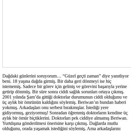
Dağdaki günlerini soruyorum… “Güzel geçti zaman” diye yanıtlıyor
beni. 18 yaşına dağda girmiş. Bir daha geri dönmeyi ise hiç
istememiş. Sadece bir görev için gelmiş ve görevini başarıyla yerine
getirip dönmüş. Bir süre sonra ciddi sağlık sorunları ortaya çıkmış.
2001 yılında Şam’da gittiği doktorlar durumunun ciddi olduğunu ve
üç aylık bir ömrünün kaldığını söylemiş. Beriwan’ın bundan haberi
yokmuş. Arkadaşları onu serbest bırakmışlar. İstediği yere
gidiyormuş, geziyormuş! Sonradan öğrenmiş doktorların kendine üç
aylık bir ömür biçtiklerini. Doktorları pek ciddiye almamış Beriwan.
Yurtdışına gönderilmesi önerisine karşı çıkmış. Dağlarda mutlu
olduğunu, orada yaşamak istediğini söylemiş. Ama arkadaşlarını