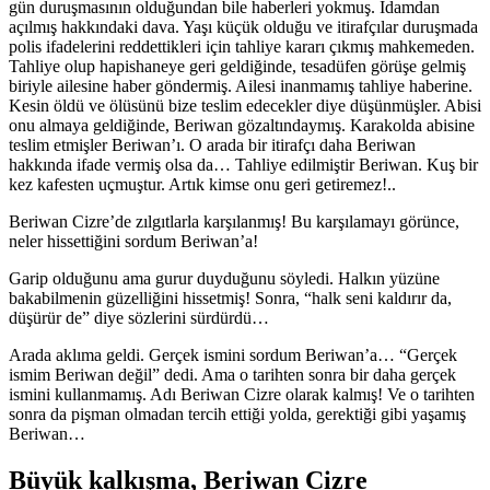
gün duruşmasının olduğundan bile haberleri yokmuş. İdamdan
açılmış hakkındaki dava. Yaşı küçük olduğu ve itirafçılar duruşmada
polis ifadelerini reddettikleri için tahliye kararı çıkmış mahkemeden.
Tahliye olup hapishaneye geri geldiğinde, tesadüfen görüşe gelmiş
biriyle ailesine haber göndermiş. Ailesi inanmamış tahliye haberine.
Kesin öldü ve ölüsünü bize teslim edecekler diye düşünmüşler. Abisi
onu almaya geldiğinde, Beriwan gözaltındaymış. Karakolda abisine
teslim etmişler Beriwan’ı. O arada bir itirafçı daha Beriwan
hakkında ifade vermiş olsa da… Tahliye edilmiştir Beriwan. Kuş bir
kez kafesten uçmuştur. Artık kimse onu geri getiremez!..
Beriwan Cizre’de zılgıtlarla karşılanmış! Bu karşılamayı görünce,
neler hissettiğini sordum Beriwan’a!
Garip olduğunu ama gurur duyduğunu söyledi. Halkın yüzüne
bakabilmenin güzelliğini hissetmiş! Sonra, “halk seni kaldırır da,
düşürür de” diye sözlerini sürdürdü…
Arada aklıma geldi. Gerçek ismini sordum Beriwan’a… “Gerçek
ismim Beriwan değil” dedi. Ama o tarihten sonra bir daha gerçek
ismini kullanmamış. Adı Beriwan Cizre olarak kalmış! Ve o tarihten
sonra da pişman olmadan tercih ettiği yolda, gerektiği gibi yaşamış
Beriwan…
Büyük kalkışma, Beriwan Cizre