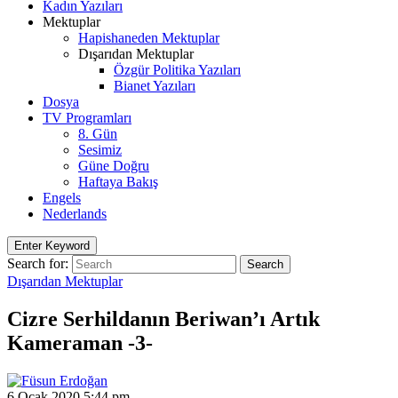
Kadın Yazıları
Mektuplar
Hapishaneden Mektuplar
Dışarıdan Mektuplar
Özgür Politika Yazıları
Bianet Yazıları
Dosya
TV Programları
8. Gün
Sesimiz
Güne Doğru
Haftaya Bakış
Engels
Nederlands
Enter Keyword
Search for:
Search
Dışarıdan Mektuplar
Cizre Serhildanın Beriwan’ı Artık
Kameraman -3-
6 Ocak 2020 5:44 pm