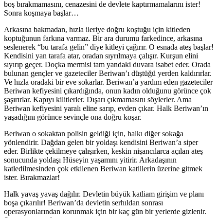
boş bırakmamasını, cenazesini de devlete kaptırmamalarını ister!
Sonra koşmaya başlar…
Arkasına bakmadan, hızla ileriye doğru koştuğu için kitleden
koptuğunun farkına varmaz. Bir ara durumu farkedince, arkasına
seslenerek “bu tarafa gelin” diye kitleyi çağırır. O esnada ateş başlar!
Kendisini yan tarafa atar, oradan sıyrılmaya çalışır. Kurşun elini
sıyırıp geçer. Doçka mermisi tam yandaki duvara isabet eder. Orada
bulunan gençler ve gazeteciler Beriwan’ı düştüğü yerden kaldırırlar.
Ve hızla oradaki bir eve sokarlar. Beriwan’a yardım eden gazeteciler
Beriwan kefiyesini çıkardığında, onun kadın olduğunu görünce çok
şaşırırlar. Kapıyı kilitlerler. Dışarı çıkmamasını söylerler. Ama
Beriwan kefiyesini yaralı eline sarıp, evden çıkar. Halk Beriwan’ın
yaşadığını görünce sevinçle ona doğru koşar.
Beriwan o sokaktan polisin geldiği için, halkı diğer sokağa
yönlendirir. Dağdan gelen bir yoldaşı kendisini Beriwan’a siper
eder. Birlikte çekilmeye çalışırken, keskin nişancılarca açılan ateş
sonucunda yoldaşı Hüseyin yaşamını yitirir. Arkadaşının
katledilmesinden çok etkilenen Beriwan katillerin üzerine gitmek
ister. Bırakmazlar!
Halk yavaş yavaş dağılır. Devletin büyük katliam girişim ve planı
boşa çıkarılır! Beriwan’da devletin serhıldan sonrası
operasyonlarından korunmak için bir kaç gün bir yerlerde gizlenir.