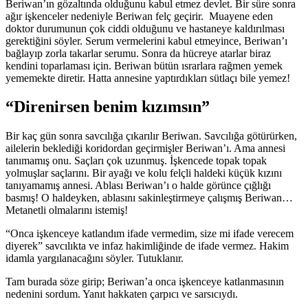
Beriwan’ın gözaltında olduğunu kabul etmez devlet. Bir süre sonra
ağır işkenceler nedeniyle Beriwan felç geçirir. Muayene eden
doktor durumunun çok ciddi olduğunu ve hastaneye kaldırılması
gerektiğini söyler. Serum vermelerini kabul etmeyince, Beriwan’ı
bağlayıp zorla takarlar serumu. Sonra da hücreye atarlar biraz
kendini toparlaması için. Beriwan bütün ısrarlara rağmen yemek
yememekte diretir. Hatta annesine yaptırdıkları sütlaçı bile yemez!
“Direnirsen benim kızımsın”
Bir kaç gün sonra savcılığa çıkarılır Beriwan. Savcılığa götürürken,
ailelerin beklediği koridordan geçirmişler Beriwan’ı. Ama annesi
tanımamış onu. Saçları çok uzunmuş. İşkencede topak topak
yolmuşlar saçlarını. Bir ayağı ve kolu felçli haldeki küçük kızını
tanıyamamış annesi. Ablası Beriwan’ı o halde görünce çığlığı
basmış! O haldeyken, ablasını sakinleştirmeye çalışmış Beriwan…
Metanetli olmalarını istemiş!
“Onca işkenceye katlandım ifade vermedim, size mi ifade verecem
diyerek” savcılıkta ve infaz hakimliğinde de ifade vermez. Hakim
idamla yargılanacağını söyler. Tutuklanır.
Tam burada söze girip; Beriwan’a onca işkenceye katlanmasının
nedenini sordum. Yanıt hakkaten çarpıcı ve sarsıcıydı.