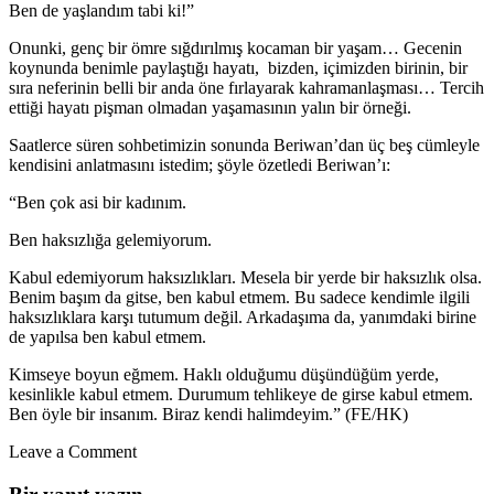
Ben de yaşlandım tabi ki!”
Onunki, genç bir ömre sığdırılmış kocaman bir yaşam… Gecenin
koynunda benimle paylaştığı hayatı, bizden, içimizden birinin, bir
sıra neferinin belli bir anda öne fırlayarak kahramanlaşması… Tercih
ettiği hayatı pişman olmadan yaşamasının yalın bir örneği.
Saatlerce süren sohbetimizin sonunda Beriwan’dan üç beş cümleyle
kendisini anlatmasını istedim; şöyle özetledi Beriwan’ı:
“Ben çok asi bir kadınım.
Ben haksızlığa gelemiyorum.
Kabul edemiyorum haksızlıkları. Mesela bir yerde bir haksızlık olsa.
Benim başım da gitse, ben kabul etmem. Bu sadece kendimle ilgili
haksızlıklara karşı tutumum değil. Arkadaşıma da, yanımdaki birine
de yapılsa ben kabul etmem.
Kimseye boyun eğmem. Haklı olduğumu düşündüğüm yerde,
kesinlikle kabul etmem. Durumum tehlikeye de girse kabul etmem.
Ben öyle bir insanım. Biraz kendi halimdeyim.” (FE/HK)
Leave a Comment