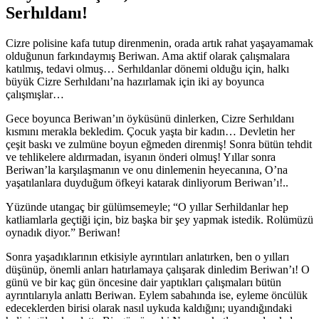
Serhıldanı!
Cizre polisine kafa tutup direnmenin, orada artık rahat yaşayamamak
olduğunun farkındaymış Beriwan. Ama aktif olarak çalışmalara
katılmış, tedavi olmuş… Serhıldanlar dönemi olduğu için, halkı
büyük Cizre Serhıldanı’na hazırlamak için iki ay boyunca
çalışmışlar…
Gece boyunca Beriwan’ın öyküsünü dinlerken, Cizre Serhıldanı
kısmını merakla bekledim. Çocuk yaşta bir kadın… Devletin her
çeşit baskı ve zulmüne boyun eğmeden direnmiş! Sonra bütün tehdit
ve tehlikelere aldırmadan, isyanın önderi olmuş! Yıllar sonra
Beriwan’la karşılaşmanın ve onu dinlemenin heyecanına, O’na
yaşatılanlara duyduğum öfkeyi katarak dinliyorum Beriwan’ı!..
Yüzünde utangaç bir gülümsemeyle; “O yıllar Serhildanlar hep
katliamlarla geçtiği için, biz başka bir şey yapmak istedik. Rolümüzü
oynadık diyor.” Beriwan!
Sonra yaşadıklarının etkisiyle ayrıntıları anlatırken, ben o yılları
düşünüp, önemli anları hatırlamaya çalışarak dinledim Beriwan’ı! O
günü ve bir kaç gün öncesine dair yaptıkları çalışmaları bütün
ayrıntılarıyla anlattı Beriwan. Eylem sabahında ise, eyleme öncülük
edeceklerden birisi olarak nasıl uykuda kaldığını; uyandığındaki