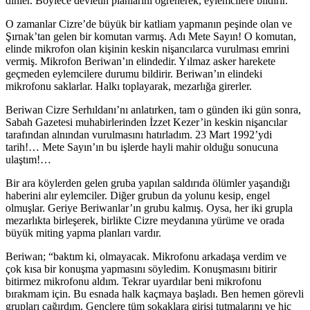
dinler. Böylece devletin planlarını öğrenerek, eylemcilere bildirir.
O zamanlar Cizre’de büyük bir katliam yapmanın peşinde olan ve
Şırnak’tan gelen bir komutan varmış. Adı Mete Sayın! O komutan,
elinde mikrofon olan kişinin keskin nişancılarca vurulması emrini
vermiş. Mikrofon Beriwan’ın elindedir. Yılmaz asker harekete
geçmeden eylemcilere durumu bildirir. Beriwan’ın elindeki
mikrofonu saklarlar. Halkı toplayarak, mezarlığa girerler.
Beriwan Cizre Serhıldanı’nı anlatırken, tam o günden iki gün sonra,
Sabah Gazetesi muhabirlerinden İzzet Kezer’in keskin nişancılar
tarafından alnından vurulmasını hatırladım. 23 Mart 1992’ydi
tarih!… Mete Sayın’ın bu işlerde hayli mahir olduğu sonucuna
ulaştım!…
Bir ara köylerden gelen gruba yapılan saldırıda ölümler yaşandığı
haberini alır eylemciler. Diğer grubun da yolunu kesip, engel
olmuşlar. Geriye Beriwanlar’ın grubu kalmış. Oysa, her iki grupla
mezarlıkta birleşerek, birlikte Cizre meydanına yürüme ve orada
büyük miting yapma planları vardır.
Beriwan; “baktım ki, olmayacak. Mikrofonu arkadaşa verdim ve
çok kısa bir konuşma yapmasını söyledim. Konuşmasını bitirir
bitirmez mikrofonu aldım. Tekrar uyardılar beni mikrofonu
bırakmam için. Bu esnada halk kaçmaya başladı. Ben hemen görevli
grupları çağırdım. Gençlere tüm sokaklara girişi tutmalarını ve hiç