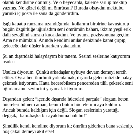
olarak kendisine dönmüş. Ve o heyecanla, kaleme sarılıp mektup
yazmış. Ne güzel değil mi ömrücan? Burada olsaydın mektubu
yarınki iç posta ile sana da gönderirdim.
Işığı kapatıp ranzama uzandığımda, kollarımı birbirine kavuşturup
bugün özgürlüğe uğurladım seni ömrümün baharı, ikizim yeşil erik
dallı sevgilimi sımsıkı kucakladım. Ve uyuma pozisyonuna geçtim.
Ama ne mümkün! Anında kendimi anılar denizinde kanat çırpıp,
geleceğe dair düşler kurarken yakaladım.
Şu an dışarıdaki halaydayım bir tanem. Sesimi seslerine katıyorum
usulca…
Usulca diyorum. Çünkü arkadaşlar uykuya devam demeyi tercih
ettiler. Oysa ben ömrümü yolculamak, dışarıda gelen müzikle halay
çekmek istiyorum. Hatta becerebilsem pencereden tilili çekerek seni
uğurlamanın sevincini yaşamak istiyorum.
Dışarıdan gelen; “içeride dışarıda hücreleri parçala” sloganı beton
hücreleri bilmem aman, benim bütün hücrelerimi aya kaldırdı.
Ancak burada kaldığım için değil. Slogan seslerinin yarattığı
değişik, bam-başka bir ayaklanma hali bu!”
Şimdilik kendi kendime diyorum ki; ömrüm giderken bana seslenip,
hoş çakal demeyi akıl etse!