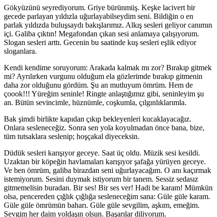
Gökyüzünü seyrediyorum. Griye bürünmüş. Keşke lacivert bir
gecede parlayan yıldızla uğurlayabilseydim seni. Bildiğin o en
parlak yıldızda buluşsaydı bakışlarımız. Alkış sesleri geliyor canımın
içi. Galiba çıktın! Megafondan çıkan sesi anlamaya çalışıyorum.
Slogan sesleri arttı. Gecenin bu saatinde kuş sesleri eşlik ediyor
sloganlara.
Kendi kendime soruyorum: Arakada kalmak mı zor? Bırakıp gitmek
mi? Ayrılırken vurgunu olduğum ela gözlerimde bırakıp gitmenin
daha zor olduğunu gördüm. Şu an mutluyum ömrüm. Hem de
çoook!!! Yüreğim seninle! Ringte anlaştığımız gibi, seninleyim şu
an. Bütün sevincimle, hüznümle, coşkumla, çılgınlıklarımla.
Bak şimdi birlikte kapıdan çıkıp bekleyenleri kucaklayacağız.
Onlara sesleneceğiz. Sonra sen yola koyulmadan önce bana, bize,
tüm tutsaklara seslenip; hoşçakal diyeceksin.
Düdük sesleri karışıyor geceye. Saat üç oldu. Müzik sesi kesildi.
Uzaktan bir köpeğin havlamaları karışıyor şafağa yürüyen geceye.
Ve ben ömrüm, galiba birazdan seni uğurlayacağım. O anı kaçırmak
istemiyorum. Sesini duymak istiyorum bir tanem. Sessiz sedasız
gitmemelisin buradan. Bir ses! Bir ses ver! Hadi be karam! Mümkün
olsa, pencereden çığlık çığlığa sesleneceğim sana: Güle güle karam.
Güle güle ömrümün baharı. Güle güle sevgilim, aşkım, emeğim.
Sevgim her daim yoldaşın olsun. Başarılar diliyorum.