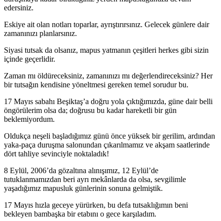
edersiniz.
Eskiye ait olan notları toparlar, ayrıştırırsınız. Gelecek günlere dair
zamanınızı planlarsınız.
Siyasi tutsak da olsanız, mapus yatmanın çeşitleri herkes gibi sizin
içinde geçerlidir.
Zaman mı öldüreceksiniz, zamanınızı mı değerlendireceksiniz? Her
bir tutsağın kendisine yöneltmesi gereken temel sorudur bu.
17 Mayıs sabahı Beşiktaş’a doğru yola çıktığımızda, güne dair belli
öngörülerim olsa da; doğrusu bu kadar hareketli bir gün
beklemiyordum.
Oldukça neşeli başladığımız günü önce yüksek bir gerilim, ardından
yaka-paça duruşma salonundan çıkarılmamız ve akşam saatlerinde
dört tahliye sevinciyle noktaladık!
8 Eylül, 2006’da gözaltına alınışımız, 12 Eylül’de
tutuklanmamızdan beri ayrı mekânlarda da olsa, sevgilimle
yaşadığımız mapusluk günlerinin sonuna gelmiştik.
17 Mayıs hızla geceye yürürken, bu defa tutsaklığımın beni
bekleyen bambaşka bir etabını o gece karşıladım.