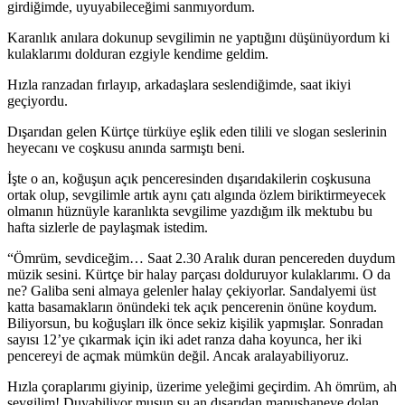
girdiğimde, uyuyabileceğimi sanmıyordum.
Karanlık anılara dokunup sevgilimin ne yaptığını düşünüyordum ki
kulaklarımı dolduran ezgiyle kendime geldim.
Hızla ranzadan fırlayıp, arkadaşlara seslendiğimde, saat ikiyi
geçiyordu.
Dışarıdan gelen Kürtçe türküye eşlik eden tilili ve slogan seslerinin
heyecanı ve coşkusu anında sarmıştı beni.
İşte o an, koğuşun açık penceresinden dışarıdakilerin coşkusuna
ortak olup, sevgilimle artık aynı çatı algında özlem biriktirmeyecek
olmanın hüznüyle karanlıkta sevgilime yazdığım ilk mektubu bu
hafta sizlerle de paylaşmak istedim.
“Ömrüm, sevdiceğim… Saat 2.30 Aralık duran pencereden duydum
müzik sesini. Kürtçe bir halay parçası dolduruyor kulaklarımı. O da
ne? Galiba seni almaya gelenler halay çekiyorlar. Sandalyemi üst
katta basamakların önündeki tek açık pencerenin önüne koydum.
Biliyorsun, bu koğuşları ilk önce sekiz kişilik yapmışlar. Sonradan
sayısı 12’ye çıkarmak için iki adet ranza daha koyunca, her iki
pencereyi de açmak mümkün değil. Ancak aralayabiliyoruz.
Hızla çoraplarımı giyinip, üzerime yeleğimi geçirdim. Ah ömrüm, ah
sevgilim! Duyabiliyor musun şu an dışarıdan mapushaneye dolan