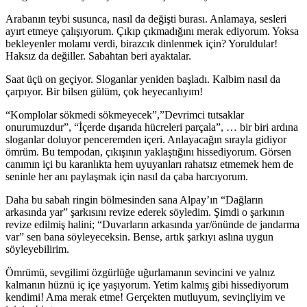
Arabanın teybi susunca, nasıl da değişti burası. Anlamaya, sesleri
ayırt etmeye çalışıyorum. Çıkıp çıkmadığını merak ediyorum. Yoksa
bekleyenler molamı verdi, birazcık dinlenmek için? Yoruldular!
Haksız da değiller. Sabahtan beri ayaktalar.
Saat üçü on geçiyor. Sloganlar yeniden başladı. Kalbim nasıl da
çarpıyor. Bir bilsen gülüm, çok heyecanlıyım!
“Komplolar sökmedi sökmeyecek”,”Devrimci tutsaklar
onurumuzdur”, “İçerde dışarıda hücreleri parçala”, … bir biri ardına
sloganlar doluyor penceremden içeri. Anlayacağın sırayla gidiyor
ömrüm. Bu tempodan, çıkışının yaklaştığını hissediyorum. Görsen
canımın içi bu karanlıkta hem uyuyanları rahatsız etmemek hem de
seninle her anı paylaşmak için nasıl da çaba harcıyorum.
Daha bu sabah ringin bölmesinden sana Alpay’ın “Dağların
arkasında yar” şarkısını revize ederek söyledim. Şimdi o şarkının
revize edilmiş halini; “Duvarların arkasında yar/önünde de jandarma
var” sen bana söyleyeceksin. Bense, artık şarkıyı aslına uygun
söyleyebilirim.
Ömrümü, sevgilimi özgürlüğe uğurlamanın sevincini ve yalnız
kalmanın hüznü iç içe yaşıyorum. Yetim kalmış gibi hissediyorum
kendimi! Ama merak etme! Gerçekten mutluyum, sevinçliyim ve