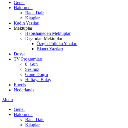
Genel
Hakkımda
Bana Dair
Kitaplar
Kadın Yazıları
Mektuplar
Hapishaneden Mektuplar
Dışarıdan Mektuplar
Özgür Politika Yazıları
Bianet Yazıları
Dosya
TV Programları
8. Gün
Sesimiz
Güne Doğru
Haftaya Bakış
Engels
Nederlands
Menu
Genel
Hakkımda
Bana Dair
Kitaplar