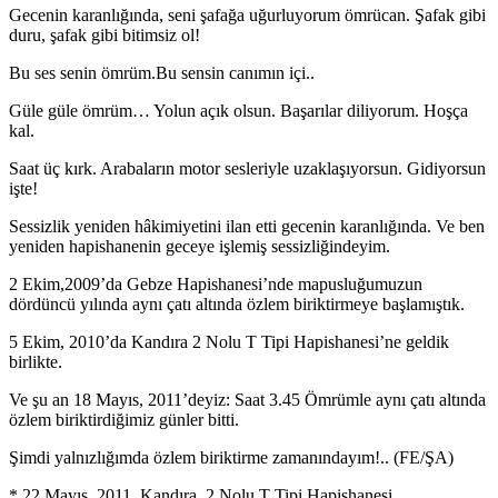
Gecenin karanlığında, seni şafağa uğurluyorum ömrücan. Şafak gibi
duru, şafak gibi bitimsiz ol!
Bu ses senin ömrüm.Bu sensin canımın içi..
Güle güle ömrüm… Yolun açık olsun. Başarılar diliyorum. Hoşça
kal.
Saat üç kırk. Arabaların motor sesleriyle uzaklaşıyorsun. Gidiyorsun
işte!
Sessizlik yeniden hâkimiyetini ilan etti gecenin karanlığında. Ve ben
yeniden hapishanenin geceye işlemiş sessizliğindeyim.
2 Ekim,2009’da Gebze Hapishanesi’nde mapusluğumuzun
dördüncü yılında aynı çatı altında özlem biriktirmeye başlamıştık.
5 Ekim, 2010’da Kandıra 2 Nolu T Tipi Hapishanesi’ne geldik
birlikte.
Ve şu an 18 Mayıs, 2011’deyiz: Saat 3.45 Ömrümle aynı çatı altında
özlem biriktirdiğimiz günler bitti.
Şimdi yalnızlığımda özlem biriktirme zamanındayım!.. (FE/ŞA)
* 22 Mayıs, 2011, Kandıra, 2 Nolu T Tipi Hapishanesi