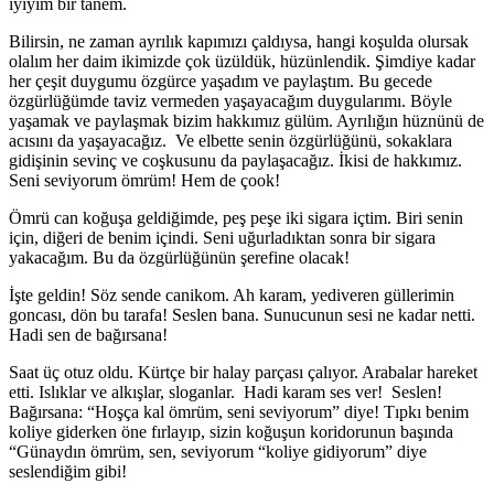
iyiyim bir tanem.
Bilirsin, ne zaman ayrılık kapımızı çaldıysa, hangi koşulda olursak
olalım her daim ikimizde çok üzüldük, hüzünlendik. Şimdiye kadar
her çeşit duygumu özgürce yaşadım ve paylaştım. Bu gecede
özgürlüğümde taviz vermeden yaşayacağım duygularımı. Böyle
yaşamak ve paylaşmak bizim hakkımız gülüm. Ayrılığın hüznünü de
acısını da yaşayacağız. Ve elbette senin özgürlüğünü, sokaklara
gidişinin sevinç ve coşkusunu da paylaşacağız. İkisi de hakkımız.
Seni seviyorum ömrüm! Hem de çook!
Ömrü can koğuşa geldiğimde, peş peşe iki sigara içtim. Biri senin
için, diğeri de benim içindi. Seni uğurladıktan sonra bir sigara
yakacağım. Bu da özgürlüğünün şerefine olacak!
İşte geldin! Söz sende canikom. Ah karam, yediveren güllerimin
goncası, dön bu tarafa! Seslen bana. Sunucunun sesi ne kadar netti.
Hadi sen de bağırsana!
Saat üç otuz oldu. Kürtçe bir halay parçası çalıyor. Arabalar hareket
etti. Islıklar ve alkışlar, sloganlar. Hadi karam ses ver! Seslen!
Bağırsana: “Hoşça kal ömrüm, seni seviyorum” diye! Tıpkı benim
koliye giderken öne fırlayıp, sizin koğuşun koridorunun başında
“Günaydın ömrüm, sen, seviyorum “koliye gidiyorum” diye
seslendiğim gibi!