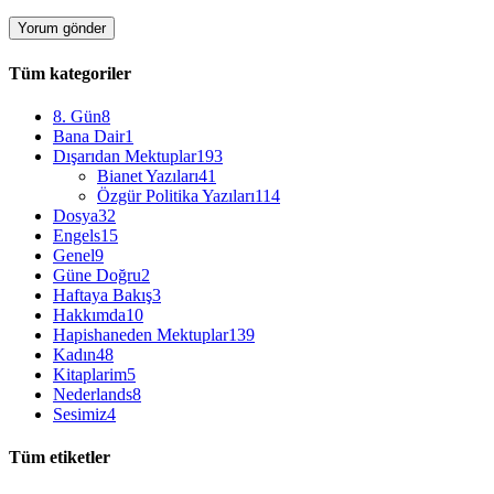
Tüm kategoriler
8. Gün
8
Bana Dair
1
Dışarıdan Mektuplar
193
Bianet Yazıları
41
Özgür Politika Yazıları
114
Dosya
32
Engels
15
Genel
9
Güne Doğru
2
Haftaya Bakış
3
Hakkımda
10
Hapishaneden Mektuplar
139
Kadın
48
Kitaplarim
5
Nederlands
8
Sesimiz
4
Tüm etiketler