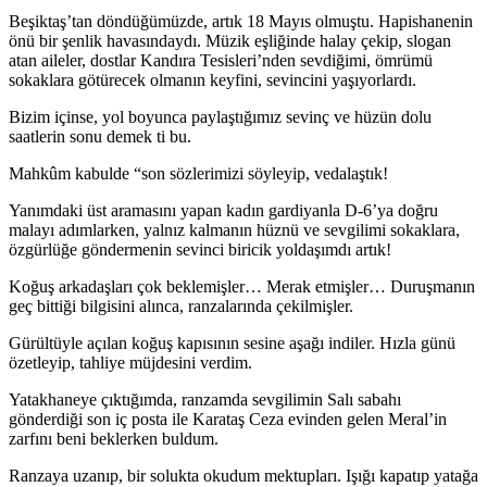
Beşiktaş’tan döndüğümüzde, artık 18 Mayıs olmuştu. Hapishanenin
önü bir şenlik havasındaydı. Müzik eşliğinde halay çekip, slogan
atan aileler, dostlar Kandıra Tesisleri’nden sevdiğimi, ömrümü
sokaklara götürecek olmanın keyfini, sevincini yaşıyorlardı.
Bizim içinse, yol boyunca paylaştığımız sevinç ve hüzün dolu
saatlerin sonu demek ti bu.
Mahkûm kabulde “son sözlerimizi söyleyip, vedalaştık!
Yanımdaki üst aramasını yapan kadın gardiyanla D-6’ya doğru
malayı adımlarken, yalnız kalmanın hüznü ve sevgilimi sokaklara,
özgürlüğe göndermenin sevinci biricik yoldaşımdı artık!
Koğuş arkadaşları çok beklemişler… Merak etmişler… Duruşmanın
geç bittiği bilgisini alınca, ranzalarında çekilmişler.
Gürültüyle açılan koğuş kapısının sesine aşağı indiler. Hızla günü
özetleyip, tahliye müjdesini verdim.
Yatakhaneye çıktığımda, ranzamda sevgilimin Salı sabahı
gönderdiği son iç posta ile Karataş Ceza evinden gelen Meral’in
zarfını beni beklerken buldum.
Ranzaya uzanıp, bir solukta okudum mektupları. Işığı kapatıp yatağa