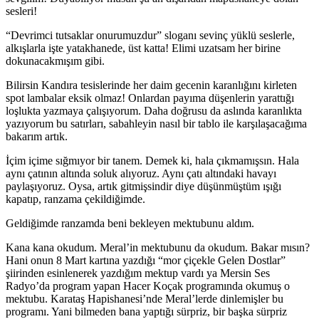
sesleri!
“Devrimci tutsaklar onurumuzdur” sloganı sevinç yüklü seslerle,
alkışlarla işte yatakhanede, üst katta! Elimi uzatsam her birine
dokunacakmışım gibi.
Bilirsin Kandıra tesislerinde her daim gecenin karanlığını kirleten
spot lambalar eksik olmaz! Onlardan payıma düşenlerin yarattığı
loşlukta yazmaya çalışıyorum. Daha doğrusu da aslında karanlıkta
yazıyorum bu satırları, sabahleyin nasıl bir tablo ile karşılaşacağıma
bakarım artık.
İçim içime sığmıyor bir tanem. Demek ki, hala çıkmamışsın. Hala
aynı çatının altında soluk alıyoruz. Aynı çatı altındaki havayı
paylaşıyoruz. Oysa, artık gitmişsindir diye düşünmüştüm ışığı
kapatıp, ranzama çekildiğimde.
Geldiğimde ranzamda beni bekleyen mektubunu aldım.
Kana kana okudum. Meral’in mektubunu da okudum. Bakar mısın?
Hani onun 8 Mart kartına yazdığı “mor çiçekle Gelen Dostlar”
şiirinden esinlenerek yazdığım mektup vardı ya Mersin Ses
Radyo’da program yapan Hacer Koçak programında okumuş o
mektubu. Karataş Hapishanesi’nde Meral’lerde dinlemişler bu
programı. Yani bilmeden bana yaptığı sürpriz, bir başka sürpriz