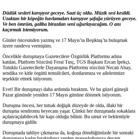
Düdük sesleri karışıyor geceye. Saat üç oldu. Müzik sesi kesildi.
Uzaktan bir köpeğin havlamaları karışıyor şafağa yürüyen geceye.
Ve ben ömrüm, galiba birazdan seni uğurlayacağım. O anı
kaçırmak istemiyorum.
Günler öncesinden yazmış ve 17 Mayıs’ta Beşiktaş’ta buluşmak
üzere randevu vermiştim.
Öncelikle duruşmaya Gazetecilere Özgürlük Platformu adına
katılan, Platform Sözcüsü Ferai Tınç, TGS Başkanı Ercan İpekçi,
Tutuklu Gazetecilerle Dayanışma Platformu sözcüsü Necati Abay,
sendika ve kitle örgütü temsilcileri, dostlarımıza ve ailelerimize
teşekkür etmek istiyorum.
Evet! Bir duruşmayı daha ardımda bıraktım. Ve bu güzel güneşli
Pazar gününde yeniden 17 Mayıs gününe dönmek istiyorum.
Duruşma öncesi, her tutsak değişik düzeyde de olda, illaki bir
duruşma sendromu heyecanı yaşar. Çünkü her duruşmada sokaklara
açılan/açılabilecek bir kapı olduğu bilinir. Bu umut ve beklentiyle
duruşmaya gidilir.
Duruşmada tahliye çıkmazsa da, koğuşa döndüğünüzde bir sonraki
duruşmaya kadar bıraktığınız yerden mapusluğunuza devam