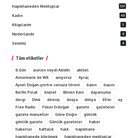
Hapishaneden Mektuplar
139
Kadın
48
Kitaplarim
5
Nederlands
8
Sesimiz
4
Tüm etiketler
8.Gün
acelen neydi Abidin
aktüel
Annemarie de Wit
anıyoruz
Ayraç
Aysel Doğan-portre-cenaze töreni
basın
başını
Berfin Polat
bianet
Birsen Kars
dayanışma
dergi
Dink
direniş
dosya
dünya
Efrin
ey
Free Radio
Füsun Erdoğan
gazete
gazeteler
gazete manşetlei
Güne Doğru
günlük
günlük gazete
Günlük gazeteler
haber
haberler
haftalık
halk
hapishane
hapishanede büyümek
hapishaneden mektuplar