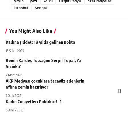
yayın
yazı
Yolcu
Özgür Radyo
özel radyolar
İstanbul
Şengal
You Might Also Like
Kadına şiddet: 18 yılda gelinen nokta
15 Şubat 2025
Benim Kardeş Tutsağım Serpil Topal, Ya
Sizinki?
7 Mart 2026
AKP Medyası çocuklara tecavüz edenlerin
affına zemin hazırlıyor
7 Ocak 2025
Kadın Cinayetleri Politiktir! -1-
6 Aralık 2019