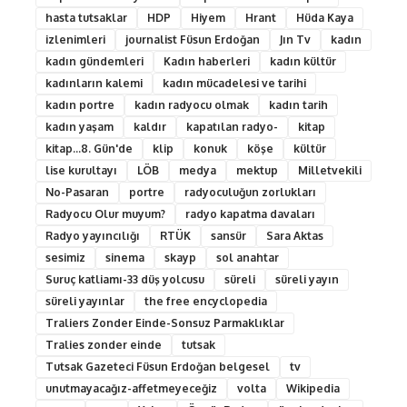
hasta tutsaklar
HDP
Hiyem
Hrant
Hüda Kaya
izlenimleri
journalist Füsun Erdoğan
Jın Tv
kadın
kadın gündemleri
Kadın haberleri
kadın kültür
kadınların kalemi
kadın mücadelesi ve tarihi
kadın portre
kadın radyocu olmak
kadın tarih
kadın yaşam
kaldır
kapatılan radyo-
kitap
kitap...8. Gün'de
klip
konuk
köşe
kültür
lise kurultayı
LÖB
medya
mektup
Milletvekili
No-Pasaran
portre
radyoculuğun zorlukları
Radyocu Olur muyum?
radyo kapatma davaları
Radyo yayıncılığı
RTÜK
sansür
Sara Aktas
sesimiz
sinema
skayp
sol anahtar
Suruç katliamı-33 düş yolcusu
süreli
süreli yayın
süreli yayınlar
the free encyclopedia
Traliers Zonder Einde-Sonsuz Parmaklıklar
Tralies zonder einde
tutsak
Tutsak Gazeteci Füsun Erdoğan belgesel
tv
unutmayacağız-affetmeyeceğiz
volta
Wikipedia