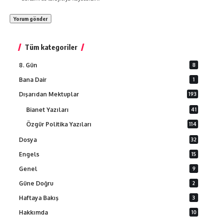
Tüm kategoriler
8. Gün
8
Bana Dair
1
Dışarıdan Mektuplar
193
Bianet Yazıları
41
Özgür Politika Yazıları
114
Dosya
32
Engels
15
Genel
9
Güne Doğru
2
Haftaya Bakış
3
Hakkımda
10