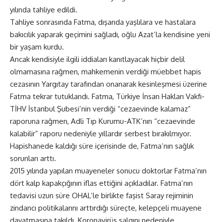
yılında tahliye edildi.
Tahliye sonrasında Fatma, dışarıda yaşlılara ve hastalara
bakıcılık yaparak geçimini sağladı, oğlu Azat’la kendisine yeni
bir yaşam kurdu.
Ancak kendisiyle ilgili iddiaları kanıtlayacak hiçbir delil
olmamasına rağmen, mahkemenin verdiği müebbet hapis
cezasının Yargıtay tarafından onanarak kesinleşmesi üzerine
Fatma tekrar tutuklandı. Fatma, Türkiye İnsan Hakları Vakfı-
TİHV İstanbul Şubesi’nin verdiği “cezaevinde kalamaz”
raporuna rağmen, Adli Tıp Kurumu-ATK’nın “cezaevinde
kalabilir” raporu nedeniyle yıllardır serbest bırakılmıyor.
Hapishanede kaldığı süre içerisinde de, Fatma’nın sağlık
sorunları arttı.
2015 yılında yapılan muayeneler sonucu doktorlar Fatma’nın
dört kalp kapakçığının iflas ettiğini açıkladılar. Fatma’nın
tedavisi uzun süre OHAL’le birlikte faşist Saray rejiminin
zindancı politikalarını arttırdığı süreçte, kelepçeli muayene
dayatmasına takıldı. Koronavirüs salgını nedeniyle