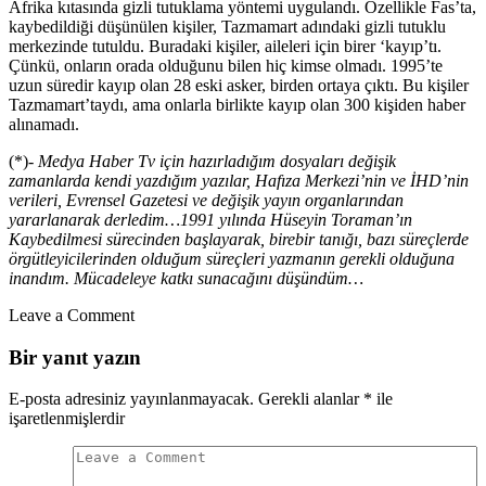
Afrika kıtasında gizli tutuklama yöntemi uygulandı. Özellikle Fas’ta,
kaybedildiği düşünülen kişiler, Tazmamart adındaki gizli tutuklu
merkezinde tutuldu. Buradaki kişiler, aileleri için birer ‘kayıp’tı.
Çünkü, onların orada olduğunu bilen hiç kimse olmadı. 1995’te
uzun süredir kayıp olan 28 eski asker, birden ortaya çıktı. Bu kişiler
Tazmamart’taydı, ama onlarla birlikte kayıp olan 300 kişiden haber
alınamadı.
(*)-
Medya Haber Tv için hazırladığım dosyaları değişik
zamanlarda kendi yazdığım yazılar, Hafıza Merkezi’nin ve İHD’nin
verileri, Evrensel Gazetesi ve değişik yayın organlarından
yararlanarak derledim…1991 yılında Hüseyin Toraman’ın
Kaybedilmesi sürecinden başlayarak, birebir tanığı, bazı süreçlerde
örgütleyicilerinden olduğum süreçleri yazmanın gerekli olduğuna
inandım. Mücadeleye katkı sunacağını düşündüm…
Leave a Comment
Bir yanıt yazın
E-posta adresiniz yayınlanmayacak.
Gerekli alanlar
*
ile
işaretlenmişlerdir