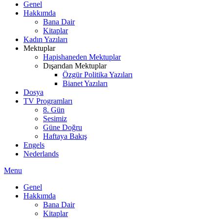
Genel
Hakkımda
Bana Dair
Kitaplar
Kadın Yazıları
Mektuplar
Hapishaneden Mektuplar
Dışarıdan Mektuplar
Özgür Politika Yazıları
Bianet Yazıları
Dosya
TV Programları
8. Gün
Sesimiz
Güne Doğru
Haftaya Bakış
Engels
Nederlands
Menu
Genel
Hakkımda
Bana Dair
Kitaplar