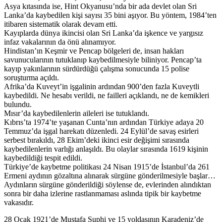
Asya kıtasında ise, Hint Okyanusu’nda bir ada devlet olan Sri
Lanka’da kaybedilen kişi sayısı 35 bini aşıyor. Bu yöntem, 1984’ten
itibaren sistematik olarak devam etti.
Kayıplarda dünya ikincisi olan Sri Lanka’da işkence ve yargısız
infaz vakalarının da önü alınamıyor.
Hindistan’ın Keşmir ve Pencap bölgeleri de, insan hakları
savunucularının tutuklanıp kaybedilmesiyle biliniyor. Pencap’ta
kayıp yakınlarının sürdürdüğü çalışma sonucunda 15 polise
soruşturma açıldı.
Afrika’da Kuveyt’in işgalinin ardından 900’den fazla Kuveytli
kaybedildi. Ne hesabı verildi, ne failleri açıklandı, ne de kemikleri
bulundu.
Mısır’da kaybedilenlerin aileleri ise tutuklandı.
Kıbrıs’ta 1974’te yaşanan Cunta’nın ardından Türkiye adaya 20
Temmuz’da işgal harekatı düzenledi. 24 Eylül’de savaş esirleri
serbest bırakıldı, 28 Ekim’deki ikinci esir değişimi sırasında
kaybedilenlerin varlığı anlaşıldı. Bu olaylar sırasında 1619 kişinin
kaybedildiği tespit edildi.
Türkiye’de kaybetme politikası 24 Nisan 1915’de İstanbul’da 261
Ermeni aydının gözaltına alınarak sürgüne gönderilmesiyle başlar…
Aydınların sürgüne gönderildiği söylense de, evlerinden alındıktan
sonra bir daha izlerine rastlanmaması aslında tipik bir kaybetme
vakasıdır.
28 Ocak 1921’de Mustafa Suphi ve 15 yoldaşının Karadeniz’de