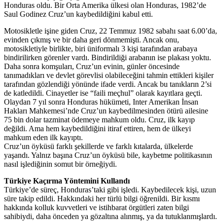
Honduras oldu. Bir Orta Amerika ülkesi olan Honduras, 1982’de
Saul Godinez Cruz’un kaybedildiğini kabul etti.
Motosikletle işine giden Cruz, 22 Temmuz 1982 sabahı saat 6.00’da,
evinden çıkmış ve bir daha geri dönmemişti. Ancak onu,
motosikletiyle birlikte, biri üniformalı 3 kişi tarafından arabaya
bindirilirken görenler vardı. Bindirildiği arabanın ise plakası yoktu.
Daha sonra komşuları, Cruz’un evinin, günler öncesinde
tanımadıkları ve devlet görevlisi olabileceğini tahmin ettikleri kişiler
tarafından gözlendiği yönünde ifade verdi. Ancak bu tanıkların 2’si
de katledildi. Cinayetler ise “faili meçhul” olarak kayıtlara geçti.
Olaydan 7 yıl sonra Honduras hükümeti, Inter Amerikan İnsan
Hakları Mahkemesi’nde Cruz’un kaybedilmesinden ötürü ailesine
75 bin dolar tazminat ödemeye mahkum oldu. Cruz, ilk kayıp
değildi. Ama hem kaybedildiğini itiraf ettiren, hem de ülkeyi
mahkum eden ilk kayıptı.
Cruz’un öyküsü farklı şekillerde ve farklı kıtalarda, ülkelerde
yaşandı. Yalnız başına Cruz’un öyküsü bile, kaybetme politikasının
nasıl işlediğinin somut bir örneğiydi.
Türkiye Kaçırma Yöntemini Kullandı
Türkiye’de süreç, Honduras’taki gibi işledi. Kaybedilecek kişi, uzun
süre takip edildi. Hakkındaki her türlü bilgi öğrenildi. Bir kısmı
hakkında kolluk kuvvetleri ve istihbarat örgütleri zaten bilgi
sahibiydi, daha önceden ya gözaltına alınmış, ya da tutuklanmışlardı.