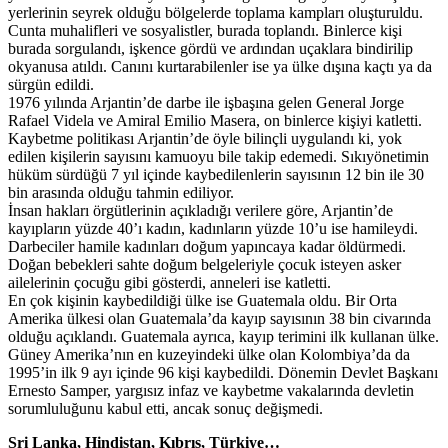
yerlerinin seyrek olduğu bölgelerde toplama kampları oluşturuldu.
Cunta muhalifleri ve sosyalistler, burada toplandı. Binlerce kişi
burada sorgulandı, işkence gördü ve ardından uçaklara bindirilip
okyanusa atıldı. Canını kurtarabilenler ise ya ülke dışına kaçtı ya da
sürgün edildi.
1976 yılında Arjantin’de darbe ile işbaşına gelen General Jorge
Rafael Videla ve Amiral Emilio Masera, on binlerce kişiyi katletti.
Kaybetme politikası Arjantin’de öyle bilinçli uygulandı ki, yok
edilen kişilerin sayısını kamuoyu bile takip edemedi. Sıkıyönetimin
hüküm sürdüğü 7 yıl içinde kaybedilenlerin sayısının 12 bin ile 30
bin arasında olduğu tahmin ediliyor.
İnsan hakları örgütlerinin açıkladığı verilere göre, Arjantin’de
kayıpların yüzde 40’ı kadın, kadınların yüzde 10’u ise hamileydi.
Darbeciler hamile kadınları doğum yapıncaya kadar öldürmedi.
Doğan bebekleri sahte doğum belgeleriyle çocuk isteyen asker
ailelerinin çocuğu gibi gösterdi, anneleri ise katletti.
En çok kişinin kaybedildiği ülke ise Guatemala oldu. Bir Orta
Amerika ülkesi olan Guatemala’da kayıp sayısının 38 bin civarında
olduğu açıklandı. Guatemala ayrıca, kayıp terimini ilk kullanan ülke.
Güney Amerika’nın en kuzeyindeki ülke olan Kolombiya’da da
1995’in ilk 9 ayı içinde 96 kişi kaybedildi. Dönemin Devlet Başkanı
Ernesto Samper, yargısız infaz ve kaybetme vakalarında devletin
sorumluluğunu kabul etti, ancak sonuç değişmedi.
Sri Lanka, Hindistan, Kıbrıs, Türkiye…