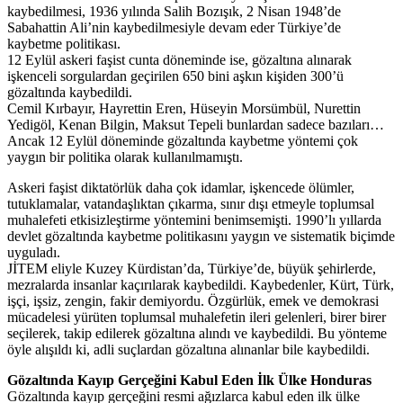
kaybedilmesi, 1936 yılında Salih Bozışık, 2 Nisan 1948’de
Sabahattin Ali’nin kaybedilmesiyle devam eder Türkiye’de
kaybetme politikası.
12 Eylül askeri faşist cunta döneminde ise, gözaltına alınarak
işkenceli sorgulardan geçirilen 650 bini aşkın kişiden 300’ü
gözaltında kaybedildi.
Cemil Kırbayır, Hayrettin Eren, Hüseyin Morsümbül, Nurettin
Yedigöl, Kenan Bilgin, Maksut Tepeli bunlardan sadece bazıları…
Ancak 12 Eylül döneminde gözaltında kaybetme yöntemi çok
yaygın bir politika olarak kullanılmamıştı.
Askeri faşist diktatörlük daha çok idamlar, işkencede ölümler,
tutuklamalar, vatandaşlıktan çıkarma, sınır dışı etmeyle toplumsal
muhalefeti etkisizleştirme yöntemini benimsemişti. 1990’lı yıllarda
devlet gözaltında kaybetme politikasını yaygın ve sistematik biçimde
uyguladı.
JİTEM eliyle Kuzey Kürdistan’da, Türkiye’de, büyük şehirlerde,
mezralarda insanlar kaçırılarak kaybedildi. Kaybedenler, Kürt, Türk,
işçi, işsiz, zengin, fakir demiyordu. Özgürlük, emek ve demokrasi
mücadelesi yürüten toplumsal muhalefetin ileri gelenleri, birer birer
seçilerek, takip edilerek gözaltına alındı ve kaybedildi. Bu yönteme
öyle alışıldı ki, adli suçlardan gözaltına alınanlar bile kaybedildi.
Gözaltında Kayıp Gerçeğini Kabul Eden İlk Ülke Honduras
Gözaltında kayıp gerçeğini resmi ağızlarca kabul eden ilk ülke