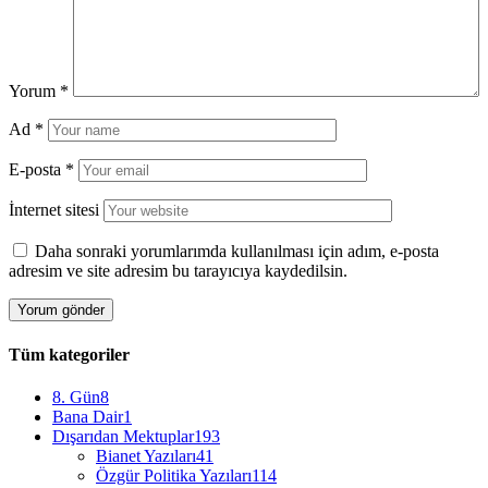
Yorum
*
Ad
*
E-posta
*
İnternet sitesi
Daha sonraki yorumlarımda kullanılması için adım, e-posta
adresim ve site adresim bu tarayıcıya kaydedilsin.
Tüm kategoriler
8. Gün
8
Bana Dair
1
Dışarıdan Mektuplar
193
Bianet Yazıları
41
Özgür Politika Yazıları
114