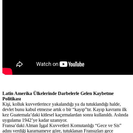
Latin Amerika Ülkelerinde Darbelerle Gelen Kaybetme
Politikası
Kişi, kolluk kuvvetlerince yakalandığı ya da tutuklandığı halde,
devlet bunu kabul etmezse artık o bir “kayıp”tır. Kayıp kavramı ilk
kez Guatemala’daki kitlesel kaçırmalardan sonra kullanıldı. Aslında
uygulama 1942’ye kadar uzanıyor.
Fransa’daki Alman İşgal Kuvvetleri Komutanlığı “Gece ve Sis”
adını verdiği kararnameye göre, tutuklanan Fransızları gece