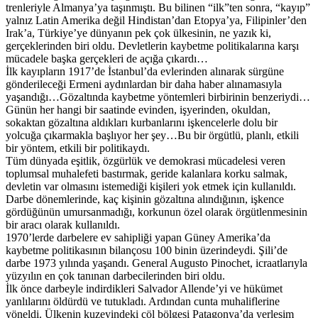
trenleriyle Almanya’ya taşınmıştı. Bu bilinen “ilk”ten sonra, “kayıp”
yalnız Latin Amerika değil Hindistan’dan Etopya’ya, Filipinler’den
Irak’a, Türkiye’ye dünyanın pek çok ülkesinin, ne yazık ki,
gerçeklerinden biri oldu. Devletlerin kaybetme politikalarına karşı
mücadele başka gerçekleri de açığa çıkardı…
İlk kayıpların 1917’de İstanbul’da evlerinden alınarak sürgüne
gönderileceği Ermeni aydınlardan bir daha haber alınamasıyla
yaşandığı…Gözaltında kaybetme yöntemleri birbirinin benzeriydi…
Günün her hangi bir saatinde evinden, işyerinden, okuldan,
sokaktan gözaltına aldıkları kurbanlarını işkencelerle dolu bir
yolcuğa çıkarmakla başlıyor her şey…Bu bir örgütlü, planlı, etkili
bir yöntem, etkili bir politikaydı.
Tüm dünyada eşitlik, özgürlük ve demokrasi mücadelesi veren
toplumsal muhalefeti bastırmak, geride kalanlara korku salmak,
devletin var olmasını istemediği kişileri yok etmek için kullanıldı.
Darbe dönemlerinde, kaç kişinin gözaltına alındığının, işkence
gördüğünün umursanmadığı, korkunun özel olarak örgütlenmesinin
bir aracı olarak kullanıldı.
1970’lerde darbelere ev sahipliği yapan Güney Amerika’da
kaybetme politikasının bilançosu 100 binin üzerindeydi. Şili’de
darbe 1973 yılında yaşandı. General Augusto Pinochet, icraatlarıyla
yüzyılın en çok tanınan darbecilerinden biri oldu.
İlk önce darbeyle indirdikleri Salvador Allende’yi ve hükümet
yanlılarını öldürdü ve tutukladı. Ardından cunta muhaliflerine
yöneldi. Ülkenin kuzeyindeki çöl bölgesi Patagonya’da yerleşim