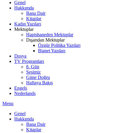
Genel
Hakkımda
Bana Dair
Kitaplar
Kadın Yazıları
Mektuplar
Hapishaneden Mektuplar
Dışarıdan Mektuplar
Özgür Politika Yazıları
Bianet Yazıları
Dosya
TV Programları
8. Gün
Sesimiz
Güne Doğru
Haftaya Bakış
Engels
Nederlands
Menu
Genel
Hakkımda
Bana Dair
Kitaplar