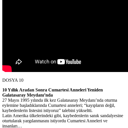
DOSYA 10
10 Yıllık Aradan Sonra Cumartesi Anneleri Yeniden
Galatasaray Meydanı’nda
27 Mayıs 1995 yılında ilk kez Galatasaray Meydanı’nda oturma
eylemine başladıklarında Cumartesi anneleri; “kayıpların değil,
kaybedenlerin listesini istiyoruz” talebini yükseltti.
Latin Amerika ülkelerindeki gibi, kaybedenlerin sanık sandalyesine
oturtularak yargılanmasını istiyordu Cumartesi Anneleri ve
insanları…