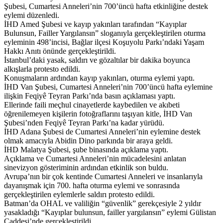
Şubesi, Cumartesi Anneleri’nin 700’üncü hafta etkinliğine destek
eylemi düzenledi.
İHD Amed Şubesi ve kayıp yakınları tarafından “Kayıplar
Bulunsun, Failler Yargılansın” sloganıyla gerçekleştirilen oturma
eyleminin 498’incisi, Bağlar ilçesi Koşuyolu Parkı’ndaki Yaşam
Hakkı Anıtı önünde gerçekleştirildi.
İstanbul’daki yasak, saldırı ve gözaltılar bir dakika boyunca
alkışlarla protesto edildi.
Konuşmaların ardından kayıp yakınları, oturma eylemi yaptı.
İHD Van Şubesi, Cumartesi Anneleri’nin 700’üncü hafta eylemine
ilişkin Feqiyê Teyran Parkı’nda basın açıklaması yaptı.
Ellerinde faili meçhul cinayetlerde kaybedilen ve akıbeti
öğrenilemeyen kişilerin fotoğraflarını taşıyan kitle, İHD Van
Şubesi’nden Feqiyê Teyran Parkı’na kadar yürüdü.
İHD Adana Şubesi de Cumartesi Anneleri’nin eylemine destek
olmak amacıyla Abidin Dino parkında bir araya geldi.
İHD Malatya Şubesi, şube binasında açıklama yaptı.
Açıklama ve Cumartesi Anneleri’nin mücadelesini anlatan
sinevizyon gösteriminin ardından etkinlik son buldu.
Avrupa’nın bir çok kentinde Cumartesi Anneleri ve insanlarıyla
dayanışmak için 700. hafta oturma eylemi ve sonrasında
gerçekleştirilen eylemlerle saldırı protesto edildi.
Batman’da OHAL ve valiliğin “güvenlik” gerekçesiyle 2 yıldır
yasakladığı “Kayıplar bulunsun, failler yargılansın” eylemi Gülistan
Caddesi’nde gerçekleştirildi.