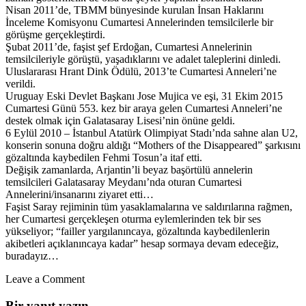
Nisan 2011’de, TBMM bünyesinde kurulan İnsan Haklarını
İnceleme Komisyonu Cumartesi Annelerinden temsilcilerle bir
görüşme gerçekleştirdi.
Şubat 2011’de, faşist şef Erdoğan, Cumartesi Annelerinin
temsilcileriyle görüştü, yaşadıklarını ve adalet taleplerini dinledi.
Uluslararası Hrant Dink Ödülü, 2013’te Cumartesi Anneleri’ne
verildi.
Uruguay Eski Devlet Başkanı Jose Mujica ve eşi, 31 Ekim 2015
Cumartesi Günü 553. kez bir araya gelen Cumartesi Anneleri’ne
destek olmak için Galatasaray Lisesi’nin önüne geldi.
6 Eylül 2010 – İstanbul Atatürk Olimpiyat Stadı’nda sahne alan U2,
konserin sonuna doğru aldığı “Mothers of the Disappeared” şarkısını
gözaltında kaybedilen Fehmi Tosun’a itaf etti.
Değişik zamanlarda, Arjantin’li beyaz başörtülü annelerin
temsilcileri Galatasaray Meydanı’nda oturan Cumartesi
Annelerini/insanarını ziyaret etti…
Faşist Saray rejiminin tüm yasaklamalarına ve saldırılarına rağmen,
her Cumartesi gerçekleşen oturma eylemlerinden tek bir ses
yükseliyor; “failler yargılanıncaya, gözaltında kaybedilenlerin
akibetleri açıklanıncaya kadar” hesap sormaya devam edeceğiz,
buradayız…
Leave a Comment
Bir yanıt yazın