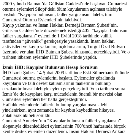
2009 yılında Batman’da Gülistan Caddesi’nde başlayan Cumartesi
oturma eylemleri Silopi’deki ölüm kuyularının açılması talebiyle
başladı. “Kayıplar bulunsun, failler yargılansın” talebi, tüm
Cumartesi Oturma Eylemleri’nin talebiydi.
Kayıp yakınları ve İnsan Hakları Derneği Batman Şubesi’nin,
Gülistan Caddesi’nde düzenlemek istediği 405. “kayıplar bulunsun
failler yargılansın” eylemi de 1 Eylül 2018 tarihinde valilik
tarafından “güvenlik” gerekçesiyle yasaklandı. İnsan hakları
aktivistleri ve kayıp yakınları, açıklamalarını, Turgut Özal Bulvarı
üzerinde yer alan İHD Batman Şubesi binasında gerçekleştirdi. Ve o
tarihten itibaren eylemler İHD Şubelerinde yapıldı.
İzmir İHD: Kayıplar Bulunsun Hesap Sorulsun
İHD İzmir Şubesi 14 Şubat 2009 tarihinde Eski Sümerbank önünde
Cumartesi oturma eylemlerini başlattı. Eylemciler gözaltında
kayıpların ve faili devlet katliamlarının faallerinin bulunup
cezalandırılması talebiyle eylem gerçekleştirdi. Ve o tarihten sonra
İzmir’de de kayıplara karşı mücadelenin önemli bir mevzisi olan
Cumartesi eylemleri her hafta gerçekleştirildi.
Haftalık eylemlerde faillerin bulunup yargılanması talebi
yinelenirken, aynı zamanda bir kayıbın kaybedilme hikayesi
anlatılarak akibeti soruldu.
Cumartesi Anneleri’nin “Kayıplar bulunsun failleri yargılansın”
sloganıyla düzenledikleri eylemlerinin 700’üncü haftasında birçok
kentte destek eylemleri düzenlendi. İnsan Hakları Derneği Ankara