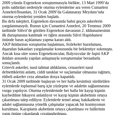
2009 yılında Ergenekon soruşturmasıyla birlikte, 13 Mart 1999’da
polis saldırıları nedeniyle oturma eylemlerine ara veren Cumartesi
Anneleri/İnsanları, 31 Ocak 2009’da Galatasaray Meydanı’nda
oturma eylemlerini yeniden başlattı.
Bu defa talepleri, Ergenekon davasında bahsi geçen askerlerin
yargılanmasıydı. Bunun için Cumartesi Anneleri, 20 Temmuz 2009
tarihinde Silivri’de görülen Ergenekon davasının 2. iddianamesinin
ilk duruşmasına katılmak ve öğlen arasında Silvri Hapishanesi
önünde basın açıklaması yapma kararı aldı.
AKP iktidarının soruşturma başlatması, fezlekeler hazırlaması,
dışarıdan bakanları yargılamalar konusunda bir beklentiye sokmuştu.
Ancak kısa süre sonra Ergenekoncular, Balyozcular ile faşist AKP
iktidarı arasında yapılan anlaşmayla soruşturmalar beraatlarla
sonuçlandı.
Görevli askerler, nasıl talimat aldıklarını, cenazeleri nasıl
defnettiklerini anlattı, ciddi tanıklar ve suçlamalar olmasına rağmen,
rütbeli askerler ceza almadan dosya kapatıldı.
31 Ocak 2009 tarihinde başlayan ve her hafta kesintisiz sürdürülen
eylemlerde toplumsal barış için yüzleşme ve adaletin sağlanmasına
vurgu yapılıyor. Oturma eylemlerinde her hafta bir kayıp kişinin
kaybedilme hikayesi anlatılıyor ve kayıp kişinin akıbetinin ortaya
çıkarılması talep ediliyor. Eylemlerle temel amaç hakikatlerin ve
adalet sağlanmasına yönelik çalışmalar yapacak bir komisyonun
kurulması. Kayıpların akıbetinin ortaya çıkarılması ve faillerinin
yargı önüne çıkarılarak cezalandırılması.