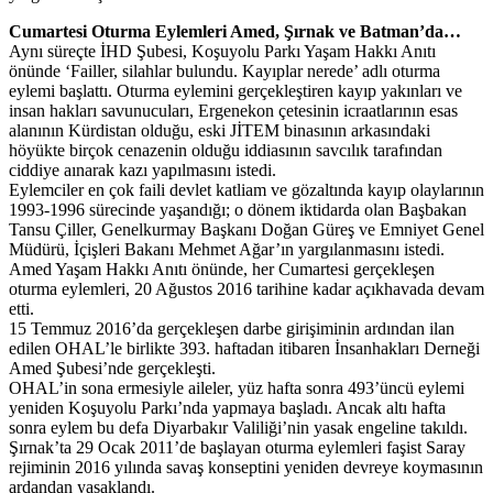
Cumartesi Oturma Eylemleri Amed, Şırnak ve Batman’da…
Aynı süreçte İHD Şubesi, Koşuyolu Parkı Yaşam Hakkı Anıtı
önünde ‘Failler, silahlar bulundu. Kayıplar nerede’ adlı oturma
eylemi başlattı. Oturma eylemini gerçekleştiren kayıp yakınları ve
insan hakları savunucuları, Ergenekon çetesinin icraatlarının esas
alanının Kürdistan olduğu, eski JİTEM binasının arkasındaki
höyükte birçok cenazenin olduğu iddiasının savcılık tarafından
ciddiye aınarak kazı yapılmasını istedi.
Eylemciler en çok faili devlet katliam ve gözaltında kayıp olaylarının
1993-1996 sürecinde yaşandığı; o dönem iktidarda olan Başbakan
Tansu Çiller, Genelkurmay Başkanı Doğan Güreş ve Emniyet Genel
Müdürü, İçişleri Bakanı Mehmet Ağar’ın yargılanmasını istedi.
Amed Yaşam Hakkı Anıtı önünde, her Cumartesi gerçekleşen
oturma eylemleri, 20 Ağustos 2016 tarihine kadar açıkhavada devam
etti.
15 Temmuz 2016’da gerçekleşen darbe girişiminin ardından ilan
edilen OHAL’le birlikte 393. haftadan itibaren İnsanhakları Derneği
Amed Şubesi’nde gerçekleşti.
OHAL’in sona ermesiyle aileler, yüz hafta sonra 493’üncü eylemi
yeniden Koşuyolu Parkı’nda yapmaya başladı. Ancak altı hafta
sonra eylem bu defa Diyarbakır Valiliği’nin yasak engeline takıldı.
Şırnak’ta 29 Ocak 2011’de başlayan oturma eylemleri faşist Saray
rejiminin 2016 yılında savaş konseptini yeniden devreye koymasının
ardandan yasaklandı.