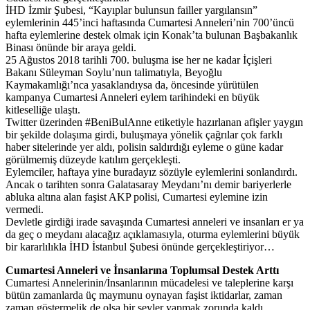
İHD İzmir Şubesi, “Kayıplar bulunsun failler yargılansın”
eylemlerinin 445’inci haftasında Cumartesi Anneleri’nin 700’üncü
hafta eylemlerine destek olmak için Konak’ta bulunan Başbakanlık
Binası önünde bir araya geldi.
25 Ağustos 2018 tarihli 700. buluşma ise her ne kadar İçişleri
Bakanı Süleyman Soylu’nun talimatıyla, Beyoğlu
Kaymakamlığı’nca yasaklandıysa da, öncesinde yürütülen
kampanya Cumartesi Anneleri eylem tarihindeki en büyük
kitleselliğe ulaştı.
Twitter üzerinden #BeniBulAnne etiketiyle hazırlanan afişler yaygın
bir şekilde dolaşıma girdi, buluşmaya yönelik çağrılar çok farklı
haber sitelerinde yer aldı, polisin saldırdığı eyleme o güne kadar
görülmemiş düzeyde katılım gerçekleşti.
Eylemciler, haftaya yine buradayız sözüyle eylemlerini sonlandırdı.
Ancak o tarihten sonra Galatasaray Meydanı’nı demir bariyerlerle
abluka altına alan faşist AKP polisi, Cumartesi eylemine izin
vermedi.
Devletle girdiği irade savaşında Cumartesi anneleri ve insanları er ya
da geç o meydanı alacağız açıklamasıyla, oturma eylemlerini büyük
bir kararlılıkla İHD İstanbul Şubesi önünde gerçekleştiriyor…
Cumartesi Anneleri ve İnsanlarına Toplumsal Destek Arttı
Cumartesi Annelerinin/İnsanlarının mücadelesi ve taleplerine karşı
bütün zamanlarda üç maymunu oynayan faşist iktidarlar, zaman
zaman göstermelik de olsa bir şeyler yapmak zorunda kaldı.