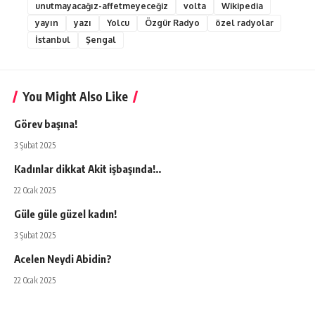
unutmayacağız-affetmeyeceğiz
volta
Wikipedia
yayın
yazı
Yolcu
Özgür Radyo
özel radyolar
İstanbul
Şengal
You Might Also Like
Görev başına!
3 Şubat 2025
Kadınlar dikkat Akit işbaşında!..
22 Ocak 2025
Güle güle güzel kadın!
3 Şubat 2025
Acelen Neydi Abidin?
22 Ocak 2025