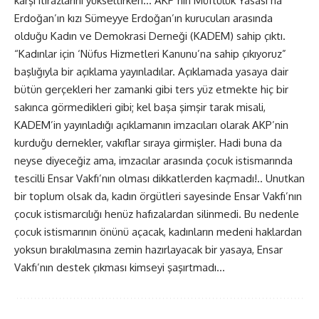
karşı itirazlarını yükseltirken… AKP’nin Müftülük Yasası’na
Erdoğan’ın kızı Sümeyye Erdoğan’ın kurucuları arasında
olduğu Kadın ve Demokrasi Derneği (KADEM) sahip çıktı.
“Kadınlar için ‘Nüfus Hizmetleri Kanunu’na sahip çıkıyoruz”
başlığıyla bir açıklama yayınladılar. Açıklamada yasaya dair
bütün gerçekleri her zamanki gibi ters yüz etmekte hiç bir
sakınca görmedikleri gibi; kel başa şimşir tarak misali,
KADEM’in yayınladığı açıklamanın imzacıları olarak AKP’nin
kurduğu dernekler, vakıflar sıraya girmişler. Hadi buna da
neyse diyeceğiz ama, imzacılar arasında çocuk istismarında
tescilli Ensar Vakfı’nın olması dikkatlerden kaçmadı!.. Unutkan
bir toplum olsak da, kadın örgütleri sayesinde Ensar Vakfı’nın
çocuk istismarcılığı henüz hafızalardan silinmedi. Bu nedenle
çocuk istismarının önünü açacak, kadınların medeni haklardan
yoksun bırakılmasına zemin hazırlayacak bir yasaya, Ensar
Vakfı’nın destek çıkması kimseyi şaşırtmadı…