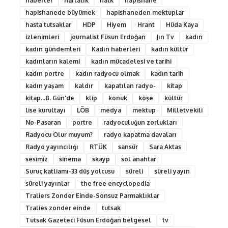
haberler
haftalık
halk
hapishane
hapishanede büyümek
hapishaneden mektuplar
hasta tutsaklar
HDP
Hiyem
Hrant
Hüda Kaya
izlenimleri
journalist Füsun Erdoğan
Jın Tv
kadın
kadın gündemleri
Kadın haberleri
kadın kültür
kadınların kalemi
kadın mücadelesi ve tarihi
kadın portre
kadın radyocu olmak
kadın tarih
kadın yaşam
kaldır
kapatılan radyo-
kitap
kitap...8. Gün'de
klip
konuk
köşe
kültür
lise kurultayı
LÖB
medya
mektup
Milletvekili
No-Pasaran
portre
radyoculuğun zorlukları
Radyocu Olur muyum?
radyo kapatma davaları
Radyo yayıncılığı
RTÜK
sansür
Sara Aktas
sesimiz
sinema
skayp
sol anahtar
Suruç katliamı-33 düş yolcusu
süreli
süreli yayın
süreli yayınlar
the free encyclopedia
Traliers Zonder Einde-Sonsuz Parmaklıklar
Tralies zonder einde
tutsak
Tutsak Gazeteci Füsun Erdoğan belgesel
tv