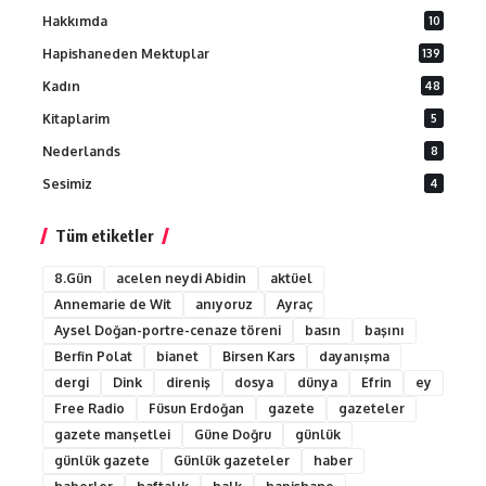
Hakkımda
10
Hapishaneden Mektuplar
139
Kadın
48
Kitaplarim
5
Nederlands
8
Sesimiz
4
Tüm etiketler
8.Gün
acelen neydi Abidin
aktüel
Annemarie de Wit
anıyoruz
Ayraç
Aysel Doğan-portre-cenaze töreni
basın
başını
Berfin Polat
bianet
Birsen Kars
dayanışma
dergi
Dink
direniş
dosya
dünya
Efrin
ey
Free Radio
Füsun Erdoğan
gazete
gazeteler
gazete manşetlei
Güne Doğru
günlük
günlük gazete
Günlük gazeteler
haber