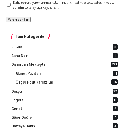
Daha sonraki yorumlarımda kullanılması için adım, e-posta adresim ve site
adresim bu tarayıcıya kaydedilsin.
Tüm kategoriler
8. Gün
8
Bana Dair
1
Dışarıdan Mektuplar
193
Bianet Yazıları
41
Özgür Politika Yazıları
114
Dosya
32
Engels
15
Genel
9
Güne Doğru
2
Haftaya Bakış
3