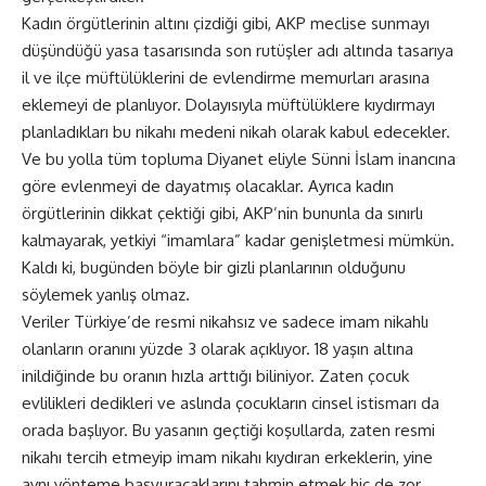
Kadın örgütlerinin altını çizdiği gibi, AKP meclise sunmayı
düşündüğü yasa tasarısında son rutüşler adı altında tasarıya
il ve ilçe müftülüklerini de evlendirme memurları arasına
eklemeyi de planlıyor. Dolayısıyla müftülüklere kıydırmayı
planladıkları bu nikahı medeni nikah olarak kabul edecekler.
Ve bu yolla tüm topluma Diyanet eliyle Sünni İslam inancına
göre evlenmeyi de dayatmış olacaklar. Ayrıca kadın
örgütlerinin dikkat çektiği gibi, AKP’nin bununla da sınırlı
kalmayarak, yetkiyi “imamlara” kadar genişletmesi mümkün.
Kaldı ki, bugünden böyle bir gizli planlarının olduğunu
söylemek yanlış olmaz.
Veriler Türkiye’de resmi nikahsız ve sadece imam nikahlı
olanların oranını yüzde 3 olarak açıklıyor. 18 yaşın altına
inildiğinde bu oranın hızla arttığı biliniyor. Zaten çocuk
evlilikleri dedikleri ve aslında çocukların cinsel istismarı da
orada başlıyor. Bu yasanın geçtiği koşullarda, zaten resmi
nikahı tercih etmeyip imam nikahı kıydıran erkeklerin, yine
aynı yönteme başvuracaklarını tahmin etmek hiç de zor