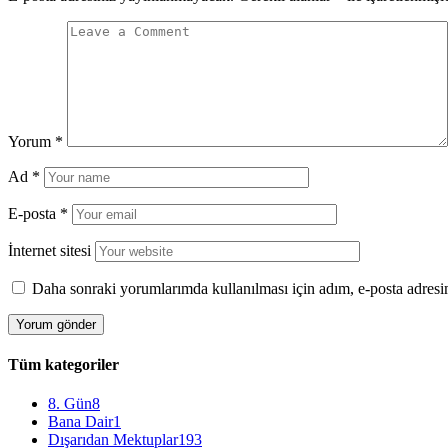
Yorum
*
Ad
*
E-posta
*
İnternet sitesi
Daha sonraki yorumlarımda kullanılması için adım, e-posta adresim
Tüm kategoriler
8. Gün
8
Bana Dair
1
Dışarıdan Mektuplar
193