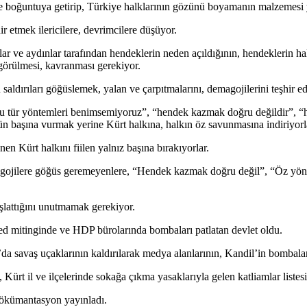
yle boğuntuya getirip, Türkiye halklarının gözünü boyamanın malzemesi 
r etmek ilericilere, devrimcilere düşüyor.
ar ve aydınlar tarafından hendeklerin neden açıldığının, hendeklerin halk
 görülmesi, kavranması gerekiyor.
aldırıları göğüslemek, yalan ve çarpıtmalarını, demagojilerini teşhi
 “Bu tür yöntemleri benimsemiyoruz”, “hendek kazmak doğru değildir”, “
lüğün başına vurmak yerine Kürt halkına, halkın öz savunmasına indiriyo
en Kürt halkını fiilen yalnız başına bırakıyorlar.
agojilere göğüs geremeyenlere, “Hendek kazmak doğru değil”, “Öz yönet
lattığını unutmamak gerekiyor.
med mitinginde ve HDP bürolarında bombaları patlatan devlet oldu.
da savaş uçaklarının kaldırılarak medya alanlarının, Kandil’in bomba
Kürt il ve ilçelerinde sokağa çıkma yasaklarıyla gelen katliamlar listesi
dökümantasyon yayınladı.