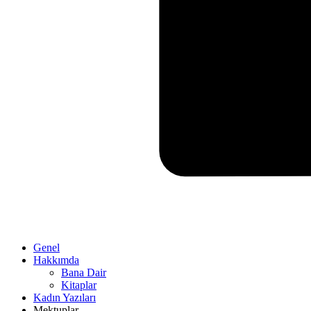
Genel
Hakkımda
Bana Dair
Kitaplar
Kadın Yazıları
Mektuplar