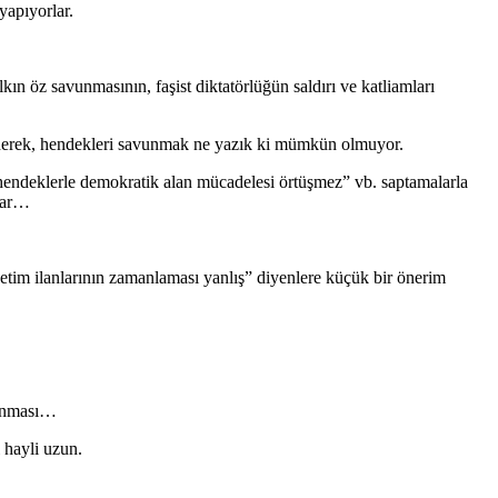
yapıyorlar.
ın öz savunmasının, faşist diktatörlüğün saldırı ve katliamları
r ederek, hendekleri savunmak ne yazık ki mümkün olmuyor.
hendeklerle demokratik alan mücadelesi örtüşmez” vb. saptamalarla
rlar…
im ilanlarının zamanlaması yanlış” diyenlere küçük bir önerim
lanması…
 hayli uzun.