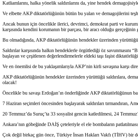
Katliamlarını, halka yönelik saldırılarını da, yine hendek demagojisi
Ve elbette AKP diktatörlüğünün bütün bu yalan ve demagojilerini teşhi
Ancak bunun için öncelikle ilerici, devrimci, demokrat parti ve kuruml
karşısında kendini korumanın bir parçası, bir aracı olduğu gerçeğinin
Bu olmadığında, AKP diktatörlüğünün hendekler üzerinden yürüttüğü s
Saldırılar karşısında halkın hendeklerle örgütlediği öz savunmasını
başlayan ve çeşitlenen değerlendirmelerle eldeki taşı faşist diktatör
Ve en önemlisi de bu yaklaşımlarıyla AKP’nin kirli savaşına karşı diren
AKP diktatörlüğünün hendekler üzerinden yürüttüğü saldırılara, dem
olacak!
Öncelikle bu savaşı Erdoğan’ın önderliğinde AKP diktatörlüğünun baş
7 Haziran seçimleri öncesinden başlayarak saldırıları tırmandıran, A
20 Temmuz’da Suruç’ta 33 sosyalist gencin katledilmesi, 24 Temmuz’
Ankara’nın göbeğinde DAİŞ çeteleriyle el ele bombaların patlatılması, 
Çok değil birkaç gün önce, Türkiye İnsan Hakları Vakfı (TİHV) bir 