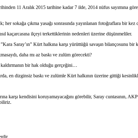
inden 11 Aralık 2015 tarihine kadar 7 ilde, 2014 nüfus sayımına göre 
rak; her sokağa çıkma yasağı sonrasında yayınlanan fotoğraflara bir kez 
l kaçarcasına ilçeyi terkettiklerinin nedenleri üzerine düşünmeliler.
ara Saray’ın” Kürt halkına karşı yürüttüğü savaşın bilançosunu bir k
azmasaydı, daha mı az baskı ve zulüm görecekti?
 kaldırmanın bir hak olduğu gerçeğini…
a, en dizginsiz baskı ve zulümle Kürt halkının üzerine gittiği kesinli
rına karşı kendisini koruyamayacağını görebilir, Saray cuntasının, AKP 
liriz.
erdir