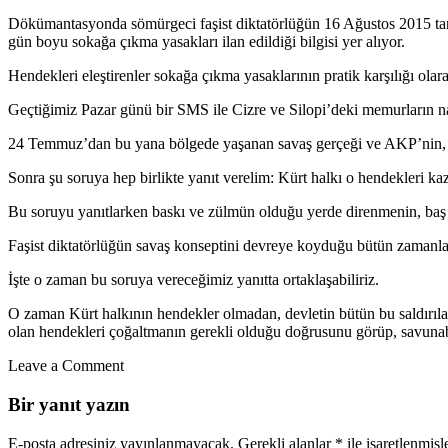
Dökümantasyonda sömürgeci faşist diktatörlüğün 16 Ağustos 2015 tarih
gün boyu sokağa çıkma yasakları ilan edildiği bilgisi yer alıyor.
Hendekleri eleştirenler sokağa çıkma yasaklarının pratik karşılığı ola
Geçtiğimiz Pazar günü bir SMS ile Cizre ve Silopi’deki memurların nası
24 Temmuz’dan bu yana bölgede yaşanan savaş gerçeği ve AKP’nin, ”K
Sonra şu soruya hep birlikte yanıt verelim: Kürt halkı o hendekleri k
Bu soruyu yanıtlarken baskı ve zülmün olduğu yerde direnmenin, baş
Faşist diktatörlüğün savaş konseptini devreye koyduğu bütün zamanlard
İşte o zaman bu soruya vereceğimiz yanıtta ortaklaşabiliriz.
O zaman Kürt halkının hendekler olmadan, devletin bütün bu saldırıla
olan hendekleri çoğaltmanın gerekli olduğu doğrusunu görüp, savunabi
Leave a Comment
Bir yanıt yazın
E-posta adresiniz yayınlanmayacak.
Gerekli alanlar
*
ile işaretlenmişl