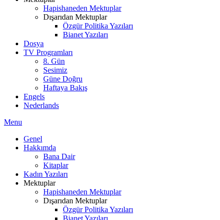
Hapishaneden Mektuplar
Dışarıdan Mektuplar
Özgür Politika Yazıları
Bianet Yazıları
Dosya
TV Programları
8. Gün
Sesimiz
Güne Doğru
Haftaya Bakış
Engels
Nederlands
Menu
Genel
Hakkımda
Bana Dair
Kitaplar
Kadın Yazıları
Mektuplar
Hapishaneden Mektuplar
Dışarıdan Mektuplar
Özgür Politika Yazıları
Bianet Yazıları