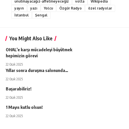
unutmayacağız-affetmeyeceğiz
volta
Wikipedia
yayın
yazı
Yolcu
Özgür Radyo
özel radyolar
İstanbul
Şengal
You Might Also Like
OHAL’e karşı mücadeleyi büyütmek
hepimizin görevi
22 Ocak 2025
Yıllar sonra duruşma salonunda…
22 Ocak 2025
Başarabiliriz!
22 Ocak 2025
1 Mayıs kutlu olsun!
22 Ocak 2025