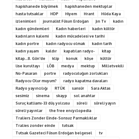
hapishanede büyümek
hapishaneden mektuplar
hasta tutsaklar
HDP
Hiyem
Hrant
Hüda Kaya
izlenimleri
journalist Füsun Erdoğan
Jın Tv
kadın
kadın gündemleri
Kadın haberleri
kadın kültür
kadınların kalemi
kadın mücadelesi ve tarihi
kadın portre
kadın radyocu olmak
kadın tarih
kadın yaşam
kaldır
kapatılan radyo-
kitap
kitap...8. Gün'de
klip
konuk
köşe
kültür
lise kurultayı
LÖB
medya
mektup
Milletvekili
No-Pasaran
portre
radyoculuğun zorlukları
Radyocu Olur muyum?
radyo kapatma davaları
Radyo yayıncılığı
RTÜK
sansür
Sara Aktas
sesimiz
sinema
skayp
sol anahtar
Suruç katliamı-33 düş yolcusu
süreli
süreli yayın
süreli yayınlar
the free encyclopedia
Traliers Zonder Einde-Sonsuz Parmaklıklar
Tralies zonder einde
tutsak
Tutsak Gazeteci Füsun Erdoğan belgesel
tv