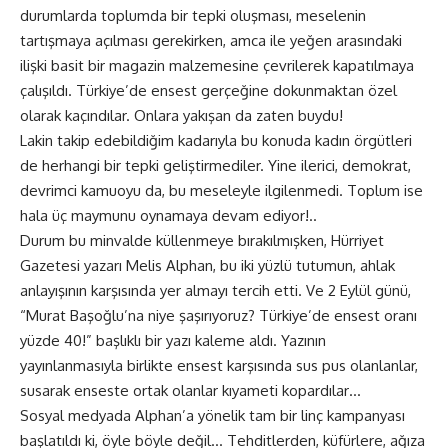
durumlarda toplumda bir tepki oluşması, meselenin
tartışmaya açılması gerekirken, amca ile yeğen arasındaki
ilişki basit bir magazin malzemesine çevrilerek kapatılmaya
çalışıldı. Türkiye’de ensest gerçeğine dokunmaktan özel
olarak kaçındılar. Onlara yakışan da zaten buydu!
Lakin takip edebildiğim kadarıyla bu konuda kadın örgütleri
de herhangi bir tepki geliştirmediler. Yine ilerici, demokrat,
devrimci kamuoyu da, bu meseleyle ilgilenmedi. Toplum ise
hala üç maymunu oynamaya devam ediyor!..
Durum bu minvalde küllenmeye bırakılmışken, Hürriyet
Gazetesi yazarı Melis Alphan, bu iki yüzlü tutumun, ahlak
anlayışının karşısında yer almayı tercih etti. Ve 2 Eylül günü,
“Murat Başoğlu’na niye şaşırıyoruz? Türkiye’de ensest oranı
yüzde 40!” başlıklı bir yazı kaleme aldı. Yazının
yayınlanmasıyla birlikte ensest karşısında sus pus olanlanlar,
susarak enseste ortak olanlar kıyameti kopardılar…
Sosyal medyada Alphan’a yönelik tam bir linç kampanyası
başlatıldı ki, öyle böyle değil… Tehditlerden, küfürlere, ağıza