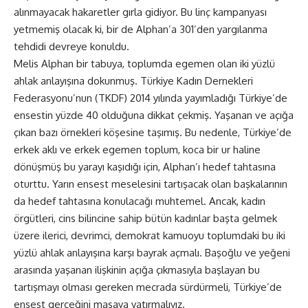
alınmayacak hakaretler gırla gidiyor. Bu linç kampanyası
yetmemiş olacak ki, bir de Alphan’a 301’den yargılanma
tehdidi devreye konuldu.
Melis Alphan bir tabuya, toplumda egemen olan iki yüzlü
ahlak anlayışına dokunmuş. Türkiye Kadın Dernekleri
Federasyonu’nun (TKDF) 2014 yılında yayımladığı Türkiye’de
ensestin yüzde 40 olduğuna dikkat çekmiş. Yaşanan ve açığa
çıkan bazı örnekleri köşesine taşımış. Bu nedenle, Türkiye’de
erkek aklı ve erkek egemen toplum, koca bir ur haline
dönüşmüş bu yarayı kaşıdığı için, Alphan’ı hedef tahtasına
oturttu. Yarın ensest meselesini tartışacak olan başkalarının
da hedef tahtasına konulacağı muhtemel. Ancak, kadın
örgütleri, cins bilincine sahip bütün kadınlar başta gelmek
üzere ilerici, devrimci, demokrat kamuoyu toplumdaki bu iki
yüzlü ahlak anlayışına karşı bayrak açmalı. Başoğlu ve yeğeni
arasında yaşanan ilişkinin açığa çıkmasıyla başlayan bu
tartışmayı olması gereken mecrada sürdürmeli, Türkiye’de
ensest gerçeğini masaya yatırmalıyız.