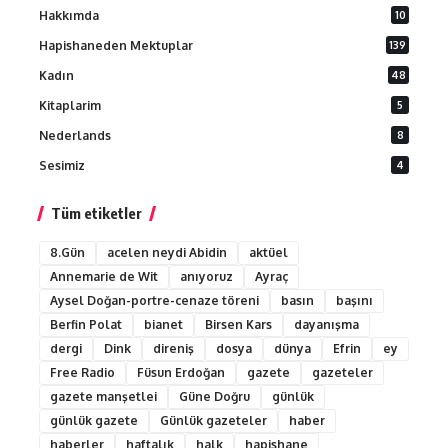
Hakkımda
10
Hapishaneden Mektuplar
139
Kadın
48
Kitaplarim
5
Nederlands
8
Sesimiz
4
Tüm etiketler
8.Gün
acelen neydi Abidin
aktüel
Annemarie de Wit
anıyoruz
Ayraç
Aysel Doğan-portre-cenaze töreni
basın
başını
Berfin Polat
bianet
Birsen Kars
dayanışma
dergi
Dink
direniş
dosya
dünya
Efrin
ey
Free Radio
Füsun Erdoğan
gazete
gazeteler
gazete manşetlei
Güne Doğru
günlük
günlük gazete
Günlük gazeteler
haber
haberler
haftalık
halk
hapishane