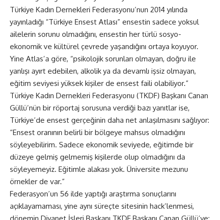
Türkiye Kadın Dernekleri Federasyonu’nun 2014 yılında
yayınladığı “Türkiye Ensest Atlası” ensestin sadece yoksul
ailelerin sorunu olmadığını, ensestin her türlü sosyo-
ekonomik ve kültürel çevrede yaşandığını ortaya koyuyor.
Yine Atlas’a göre, “psikolojik sorunları olmayan, doğru ile
yanlışı ayırt edebilen, alkolik ya da devamlı işsiz olmayan,
eğitim seviyesi yüksek kişiler de ensest faili olabiliyor.”
Türkiye Kadın Dernekleri Federasyonu (TKDF) Başkanı Canan
Güllü’nün bir röportaj sorusuna verdiği bazı yanıtlar ise,
Türkiye’de ensest gerçeğinin daha net anlaşılmasını sağlıyor:
“Ensest oranının belirli bir bölgeye mahsus olmadığını
söyleyebilirim. Sadece ekonomik seviyede, eğitimde bir
düzeye gelmiş gelmemiş kişilerde olup olmadığını da
söyleyemeyiz. Eğitimle alakası yok. Üniversite mezunu
örnekler de var.”
Federasyon’un 56 ilde yaptığı araştırma sonuçlarını
açıklayamaması, yine aynı süreçte sitesinin hack’lenmesi,
dönemin Diyanet İşleri Başkanı TKDF Başkanı Canan Güllü’ye;