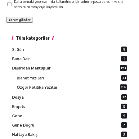
Daha sonraki yorumlarımda kullanılması için adım, e-posta adresim ve site
adresim bu tarayıcıya kaydedilsin.
Tüm kategoriler
8. Gün
8
Bana Dair
1
Dışarıdan Mektuplar
193
Bianet Yazıları
41
Özgür Politika Yazıları
114
Dosya
32
Engels
15
Genel
9
Güne Doğru
2
Haftaya Bakış
3